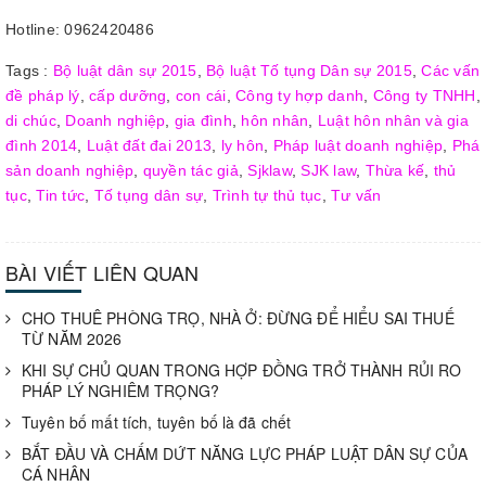
Hotline: 0962420486
Tags :
Bộ luật dân sự 2015
,
Bộ luật Tố tụng Dân sự 2015
,
Các vấn
đề pháp lý
,
cấp dưỡng
,
con cái
,
Công ty hợp danh
,
Công ty TNHH
,
di chúc
,
Doanh nghiệp
,
gia đình
,
hôn nhân
,
Luật hôn nhân và gia
đình 2014
,
Luật đất đai 2013
,
ly hôn
,
Pháp luật doanh nghiệp
,
Phá
sản doanh nghiệp
,
quyền tác giả
,
Sjklaw
,
SJK law
,
Thừa kế
,
thủ
tục
,
Tin tức
,
Tố tụng dân sự
,
Trình tự thủ tục
,
Tư vấn
BÀI VIẾT LIÊN QUAN
CHO THUÊ PHÒNG TRỌ, NHÀ Ở: ĐỪNG ĐỂ HIỂU SAI THUẾ
TỪ NĂM 2026
KHI SỰ CHỦ QUAN TRONG HỢP ĐỒNG TRỞ THÀNH RỦI RO
PHÁP LÝ NGHIÊM TRỌNG?
Tuyên bố mất tích, tuyên bố là đã chết
BẮT ĐẦU VÀ CHẤM DỨT NĂNG LỰC PHÁP LUẬT DÂN SỰ CỦA
CÁ NHÂN