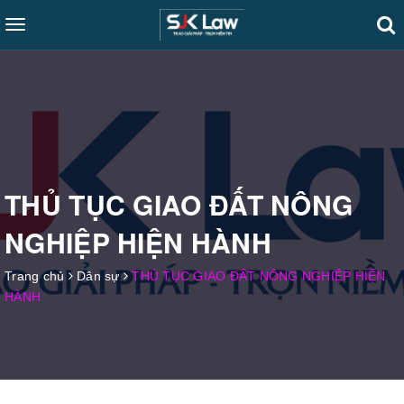
Toggle
navigation
THỦ TỤC GIAO ĐẤT NÔNG
NGHIỆP HIỆN HÀNH
Trang chủ
Dân sự
THỦ TỤC GIAO ĐẤT NÔNG NGHIỆP HIỆN
HÀNH