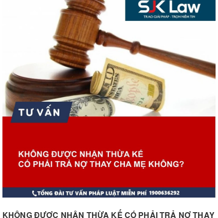
KHÔNG ĐƯỢC NHẬN THỪA KẾ CÓ PHẢI TRẢ NỢ THAY