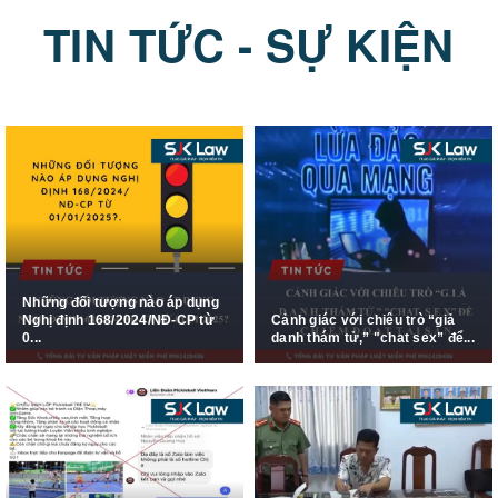
TIN TỨC - SỰ KIỆN
Những đối tượng nào áp dụng
Nghị định 168/2024/NĐ-CP từ
Cảnh giác với chiêu trò “giả
0...
danh thám tử,” "chat sex” để...