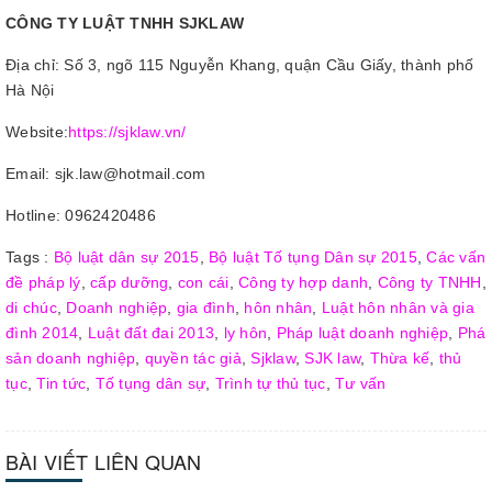
CÔNG TY LUẬT TNHH SJKLAW
Địa chỉ: Số 3, ngõ 115 Nguyễn Khang, quận Cầu Giấy, thành phố
Hà Nội
Website:
https://sjklaw.vn/
Email: sjk.law@hotmail.com
Hotline: 0962420486
Tags :
Bộ luật dân sự 2015
,
Bộ luật Tố tụng Dân sự 2015
,
Các vấn
đề pháp lý
,
cấp dưỡng
,
con cái
,
Công ty hợp danh
,
Công ty TNHH
,
di chúc
,
Doanh nghiệp
,
gia đình
,
hôn nhân
,
Luật hôn nhân và gia
đình 2014
,
Luật đất đai 2013
,
ly hôn
,
Pháp luật doanh nghiệp
,
Phá
sản doanh nghiệp
,
quyền tác giả
,
Sjklaw
,
SJK law
,
Thừa kế
,
thủ
tục
,
Tin tức
,
Tố tụng dân sự
,
Trình tự thủ tục
,
Tư vấn
BÀI VIẾT LIÊN QUAN