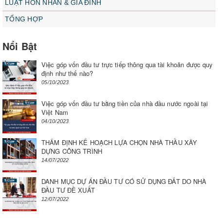
LUẬT HÔN NHÂN & GIA ĐÌNH
TỔNG HỢP
Nổi Bật
Việc góp vốn đầu tư trực tiếp thông qua tài khoản được quy
định như thế nào?
05/10/2023
Việc góp vốn đầu tư bằng tiền của nhà đầu nước ngoài tại
Việt Nam
04/10/2023
THẨM ĐỊNH KẾ HOẠCH LỰA CHỌN NHÀ THẦU XÂY
DỰNG CÔNG TRÌNH
14/07/2022
DANH MỤC DỰ ÁN ĐẦU TƯ CÓ SỬ DỤNG ĐẤT DO NHÀ
ĐẦU TƯ ĐỀ XUẤT
12/07/2022