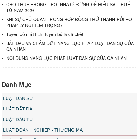
CHO THUÊ PHÒNG TRỌ, NHÀ Ở: ĐỪNG ĐỂ HIỂU SAI THUẾ
TỪ NĂM 2026
KHI SỰ CHỦ QUAN TRONG HỢP ĐỒNG TRỞ THÀNH RỦI RO
PHÁP LÝ NGHIÊM TRỌNG?
Tuyên bố mất tích, tuyên bố là đã chết
BẮT ĐẦU VÀ CHẤM DỨT NĂNG LỰC PHÁP LUẬT DÂN SỰ CỦA
CÁ NHÂN
NỘI DUNG NĂNG LỰC PHÁP LUẬT DÂN SỰ CỦA CÁ NHÂN
Danh Mục
LUẬT DÂN SỰ
LUẬT ĐẤT ĐAI
LUẬT ĐẦU TƯ
LUẬT DOANH NGHIỆP - THƯƠNG MẠI