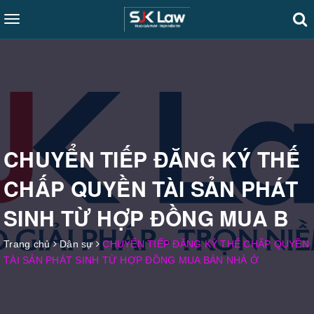
Toggle
navigation
CHUYỂN TIẾP ĐĂNG KÝ THẾ
CHẤP QUYỀN TÀI SẢN PHÁT
SINH TỪ HỢP ĐỒNG MUA B
Trang chủ
Dân sự
CHUYỂN TIẾP ĐĂNG KÝ THẾ CHẤP QUYỀN
TÀI SẢN PHÁT SINH TỪ HỢP ĐỒNG MUA BÁN NHÀ Ở