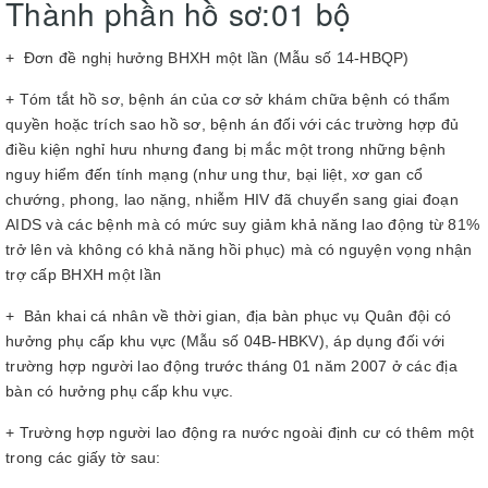
Thành phần hồ sơ:01 bộ
+ Đơn đề nghị hưởng BHXH một lần (Mẫu số 14-HBQP)
+ Tóm tắt hồ sơ, bệnh án của cơ sở khám chữa bệnh có thẩm
quyền hoặc trích sao hồ sơ, bệnh án đối với các trường hợp đủ
điều kiện nghỉ hưu nhưng đang bị mắc một trong những bệnh
nguy hiểm đến tính mạng (như ung thư, bại liệt, xơ gan cổ
chướng, phong, lao nặng, nhiễm HIV đã chuyển sang giai đoạn
AIDS và các bệnh mà có mức suy giảm khả năng lao động từ 81%
trở lên và không có khả năng hồi phục) mà có nguyện vọng nhận
trợ cấp BHXH một lần
+ Bản khai cá nhân về thời gian, địa bàn phục vụ Quân đội có
hưởng phụ cấp khu vực (Mẫu số 04B-HBKV), áp dụng đối với
trường hợp người lao động trước tháng 01 năm 2007 ở các địa
bàn có hưởng phụ cấp khu vực.
+ Trường hợp người lao động ra nước ngoài định cư có thêm một
trong các giấy tờ sau: