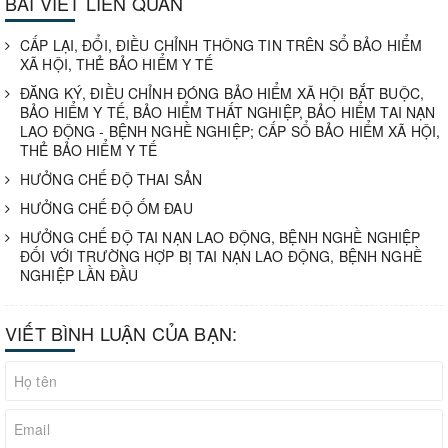
BÀI VIẾT LIÊN QUAN
CẤP LẠI, ĐỔI, ĐIỀU CHỈNH THÔNG TIN TRÊN SỔ BẢO HIỂM
XÃ HỘI, THẺ BẢO HIỂM Y TẾ
ĐĂNG KÝ, ĐIỀU CHỈNH ĐÓNG BẢO HIỂM XÃ HỘI BẮT BUỘC,
BẢO HIỂM Y TẾ, BẢO HIỂM THẤT NGHIỆP, BẢO HIỂM TAI NẠN
LAO ĐỘNG - BỆNH NGHỀ NGHIỆP; CẤP SỔ BẢO HIỂM XÃ HỘI,
THẺ BẢO HIỂM Y TẾ
HƯỞNG CHẾ ĐỘ THAI SẢN
HƯỞNG CHẾ ĐỘ ỐM ĐAU
HƯỞNG CHẾ ĐỘ TAI NẠN LAO ĐỘNG, BỆNH NGHỀ NGHIỆP
ĐỐI VỚI TRƯỜNG HỢP BỊ TAI NẠN LAO ĐỘNG, BỆNH NGHỀ
NGHIỆP LẦN ĐẦU
VIẾT BÌNH LUẬN CỦA BẠN: