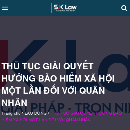
Toggle
navigation
THỦ TỤC GIẢI QUYẾT
HƯỞNG BẢO HIỂM XÃ HỘI
MỘT LẦN ĐỐI VỚI QUÂN
NHÂN
Trang chủ
LAO ĐỘNG
THỦ TỤC GIẢI QUYẾT HƯỞNG BẢO
HIỂM XÃ HỘI MỘT LẦN ĐỐI VỚI QUÂN NHÂN