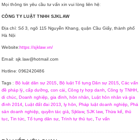
Mọi thông tin yêu cầu tư vấn xin vui lòng liên hệ:
CÔNG TY LUẬT TNHH SJKLAW
Địa chỉ: Số 3, ngõ 115 Nguyễn Khang, quận Cầu Giấy, thành phố
Hà Nội
Website:
https://sjklaw.vn/
Email: sjk.law@hotmail.com
Hotline: 0962420486
Tags :
Bộ luật dân sự 2015
,
Bộ luật Tố tụng Dân sự 2015
,
Các vấn
đề pháp lý
,
cấp dưỡng
,
con cái
,
Công ty hợp danh
,
Công ty TNHH
,
di chúc
,
Doanh nghiệp
,
gia đình
,
hôn nhân
,
Luật hôn nhân và gia
đình 2014
,
Luật đất đai 2013
,
ly hôn
,
Pháp luật doanh nghiệp
,
Phá
sản doanh nghiệp
,
quyền tác giả
,
Sjklaw
,
SJK law
,
Thừa kế
,
thủ
tục
,
Tin tức
,
Tố tụng dân sự
,
Trình tự thủ tục
,
Tư vấn