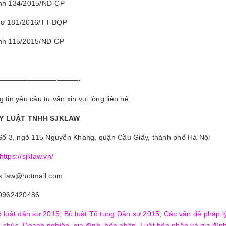
ịnh 134/2015/NĐ-CP
tư 181/2016/TT-BQP
ịnh 115/2015/NĐ-CP
———————————-
 tin yêu cầu tư vấn xin vui lòng liên hệ:
Y LUẬT TNHH SJKLAW
 Số 3, ngõ 115 Nguyễn Khang, quận Cầu Giấy, thành phố Hà Nội
https://sjklaw.vn/
jk.law@hotmail.com
 0962420486
 luật dân sự 2015
,
Bộ luật Tố tụng Dân sự 2015
,
Các vấn đề pháp l
i chúc
,
Doanh nghiệp
,
gia đình
,
hôn nhân
,
Luật hôn nhân và gia đìn