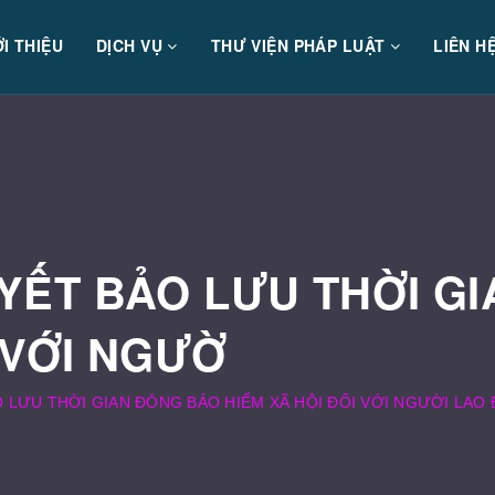
ỚI THIỆU
DỊCH VỤ
THƯ VIỆN PHÁP LUẬT
LIÊN H
UYẾT BẢO LƯU THỜI G
 VỚI NGƯỜ
O LƯU THỜI GIAN ĐÓNG BẢO HIỂM XÃ HỘI ĐỐI VỚI NGƯỜI LAO