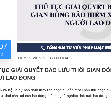
07
22
CHUYÊN VIÊN NGUYỄN HOÀI
TỤC GIẢI QUYẾT BẢO LƯU THỜI GIAN ĐÓ
I LAO ĐỘNG
m xã hội
là sự bảo đảm thay thế hoặc bù đắp một phần thu nhập của
u, thai sản, tai nạn lao động, bệnh nghề nghiệp, hết tuổi lao động 