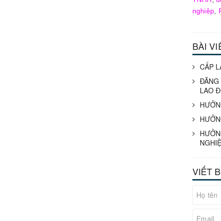
nghiệp
,
BÀI V
CẤP L
ĐĂNG 
LAO Đ
HƯỞNG
HƯỞN
HƯỞNG
NGHIỆ
VIẾT 