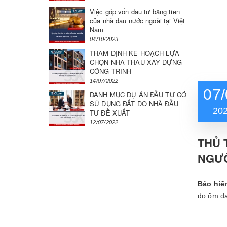
Việc góp vốn đầu tư bằng tiền
của nhà đầu nước ngoài tại Việt
Nam
04/10/2023
THẨM ĐỊNH KẾ HOẠCH LỰA
CHỌN NHÀ THẦU XÂY DỰNG
CÔNG TRÌNH
14/07/2022
07/
DANH MỤC DỰ ÁN ĐẦU TƯ CÓ
SỬ DỤNG ĐẤT DO NHÀ ĐẦU
20
TƯ ĐỀ XUẤT
12/07/2022
THỦ 
NGƯỜ
Bảo hiể
do ốm đa