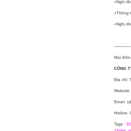
+Nghị đ
+Thông 
+Nghị đ
————
Mọi thông
CÔNG T
Địa chỉ:
Website:
Email: s
Hotline:
Tags :
Bộ
TNHH
,
d