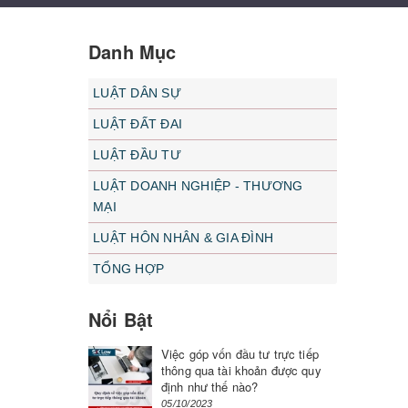
Danh Mục
LUẬT DÂN SỰ
LUẬT ĐẤT ĐAI
LUẬT ĐẦU TƯ
LUẬT DOANH NGHIỆP - THƯƠNG
MẠI
LUẬT HÔN NHÂN & GIA ĐÌNH
TỔNG HỢP
Nổi Bật
Việc góp vốn đầu tư trực tiếp
thông qua tài khoản được quy
định như thế nào?
05/10/2023