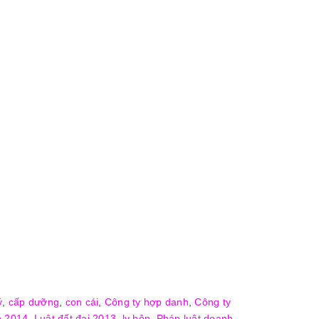
ý
,
cấp dưỡng
,
con cái
,
Công ty hợp danh
,
Công ty
h 2014
,
Luật đất đai 2013
,
ly hôn
,
Pháp luật doanh