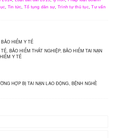
tục
,
Tin tức
,
Tố tụng dân sự
,
Trình tự thủ tục
,
Tư vấn
 BẢO HIỂM Y TẾ
TẾ, BẢO HIỂM THẤT NGHIỆP, BẢO HIỂM TAI NẠN
HIỂM Y TẾ
ỜNG HỢP BỊ TAI NẠN LAO ĐỘNG, BỆNH NGHỀ