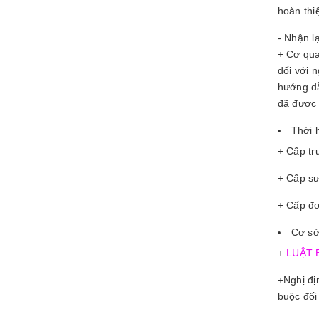
hoàn thi
- Nhận l
+ Cơ qua
đối với 
hướng dẫ
đã được 
Thời 
+ Cấp tr
+ Cấp sư
+ Cấp đơ
Cơ sở
+
LUẬT 
+Nghị đị
buộc đối