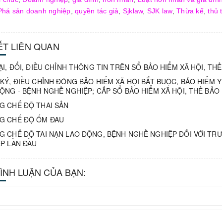
Phá sản doanh nghiệp
,
quyền tác giả
,
Sjklaw
,
SJK law
,
Thừa kế
,
thủ 
IẾT LIÊN QUAN
ẠI, ĐỔI, ĐIỀU CHỈNH THÔNG TIN TRÊN SỔ BẢO HIỂM XÃ HỘI, THẺ
KÝ, ĐIỀU CHỈNH ĐÓNG BẢO HIỂM XÃ HỘI BẮT BUỘC, BẢO HIỂM Y 
ỘNG - BỆNH NGHỀ NGHIỆP; CẤP SỔ BẢO HIỂM XÃ HỘI, THẺ BẢO 
 CHẾ ĐỘ THAI SẢN
G CHẾ ĐỘ ỐM ĐAU
 CHẾ ĐỘ TAI NẠN LAO ĐỘNG, BỆNH NGHỀ NGHIỆP ĐỐI VỚI TRƯ
P LẦN ĐẦU
BÌNH LUẬN CỦA BẠN: