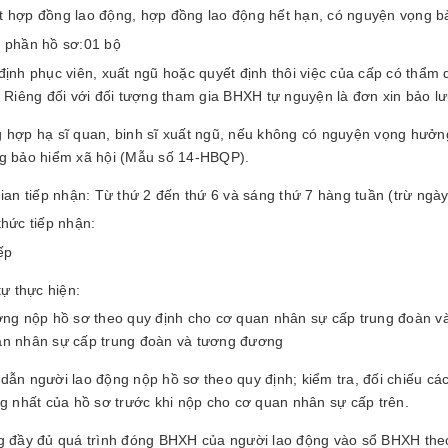
 hợp đồng lao động, hợp đồng lao động hết hạn, có nguyện vọng bảo 
 phần hồ sơ:01 bộ
định phục viên, xuất ngũ hoặc quyết định thôi việc của cấp có thẩ
. Riêng đối với đối tượng tham gia BHXH tự nguyện là đơn xin bảo l
 hợp hạ sĩ quan, binh sĩ xuất ngũ, nếu không có nguyện vọng hưởng
g bảo hiểm xã hội (Mẫu số 14-HBQP).
ian tiếp nhận: Từ thứ 2 đến thứ 6 và sáng thứ 7 hàng tuần (trừ ngày
hức tiếp nhận:
ếp
tự thực hiện:
ợng nộp hồ sơ theo quy định cho cơ quan nhân sự cấp trung đoàn v
n nhân sự cấp trung đoàn và tương đương
dẫn người lao động nộp hồ sơ theo quy định; kiểm tra, đối chiếu c
ng nhất của hồ sơ trước khi nộp cho cơ quan nhân sự cấp trên.
g đầy đủ quá trình đóng BHXH của người lao động vào sổ BHXH theo