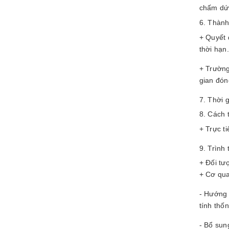
chấm dứt
Thành
+ Quyết 
thời hạn
+ Trường
gian đón
Thời g
Cách t
+ Trực ti
Trình 
+ Đối tư
+ Cơ qua
- Hướng 
tính thố
- Bổ sun