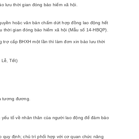
l­­ưu thời gian đóng bảo hiểm xã hội.
m quyền hoặc văn bản chấm dứt hợp đồng lao động hết
ưu thời gian đóng bảo hiểm xã hội (Mẫu số 14-HBQP).
 trợ cấp BHXH một lần thì làm đơn xin bảo lưu thời
 Lễ, Tết)
à tương đương.
ác yếu tố về nhân thân của người lao động để đảm bảo
 quy định; chủ trì phối hợp với cơ quan chức năng