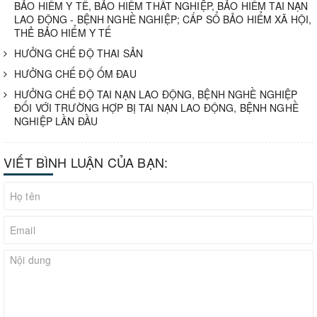
BẢO HIỂM Y TẾ, BẢO HIỂM THẤT NGHIỆP, BẢO HIỂM TAI NẠN
LAO ĐỘNG - BỆNH NGHỀ NGHIỆP; CẤP SỔ BẢO HIỂM XÃ HỘI,
THẺ BẢO HIỂM Y TẾ
HƯỞNG CHẾ ĐỘ THAI SẢN
HƯỞNG CHẾ ĐỘ ỐM ĐAU
HƯỞNG CHẾ ĐỘ TAI NẠN LAO ĐỘNG, BỆNH NGHỀ NGHIỆP
ĐỐI VỚI TRƯỜNG HỢP BỊ TAI NẠN LAO ĐỘNG, BỆNH NGHỀ
NGHIỆP LẦN ĐẦU
VIẾT BÌNH LUẬN CỦA BẠN: