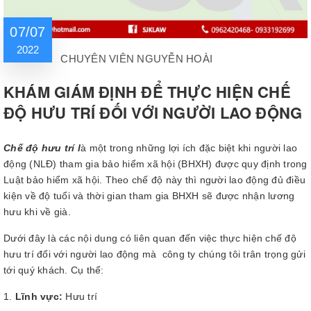
07/07
2022
CHUYÊN VIÊN NGUYỄN HOÀI
KHÁM GIÁM ĐỊNH ĐỂ THỰC HIỆN CHẾ
ĐỘ HƯU TRÍ ĐỐI VỚI NGƯỜI LAO ĐỘNG
Chế độ hưu trí l
à một trong những lợi ích đặc biệt khi người lao
động (NLĐ) tham gia bảo hiểm xã hội (BHXH) được quy định trong
Luật bảo hiểm xã hội. Theo chế độ này thì người lao động đủ điều
kiện về độ tuổi và thời gian tham gia BHXH sẽ được nhận lương
hưu khi về già.
Dưới đây là các nội dung có liên quan đến việc thực hiện chế độ
hưu trí đối với người lao động mà công ty chúng tôi trân trọng gửi
tới quý khách. Cụ thể:
Lĩnh vực:
Hưu trí