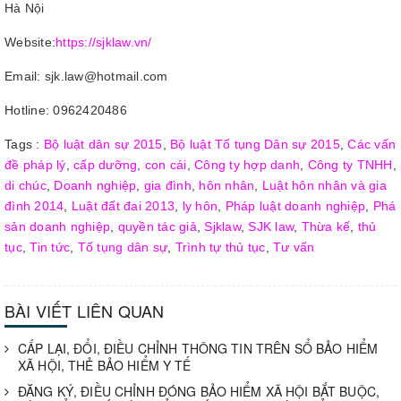
Hà Nội
Website:
https://sjklaw.vn/
Email: sjk.law@hotmail.com
Hotline: 0962420486
Tags :
Bộ luật dân sự 2015
,
Bộ luật Tố tụng Dân sự 2015
,
Các vấn
đề pháp lý
,
cấp dưỡng
,
con cái
,
Công ty hợp danh
,
Công ty TNHH
,
di chúc
,
Doanh nghiệp
,
gia đình
,
hôn nhân
,
Luật hôn nhân và gia
đình 2014
,
Luật đất đai 2013
,
ly hôn
,
Pháp luật doanh nghiệp
,
Phá
sản doanh nghiệp
,
quyền tác giả
,
Sjklaw
,
SJK law
,
Thừa kế
,
thủ
tục
,
Tin tức
,
Tố tụng dân sự
,
Trình tự thủ tục
,
Tư vấn
BÀI VIẾT LIÊN QUAN
CẤP LẠI, ĐỔI, ĐIỀU CHỈNH THÔNG TIN TRÊN SỔ BẢO HIỂM
XÃ HỘI, THẺ BẢO HIỂM Y TẾ
ĐĂNG KÝ, ĐIỀU CHỈNH ĐÓNG BẢO HIỂM XÃ HỘI BẮT BUỘC,