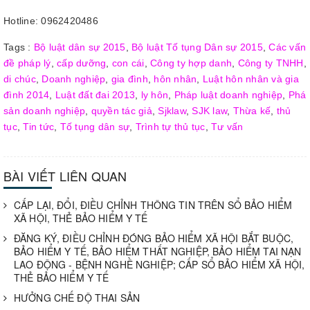
Hotline: 0962420486
Tags :
Bộ luật dân sự 2015
,
Bộ luật Tố tụng Dân sự 2015
,
Các vấn
đề pháp lý
,
cấp dưỡng
,
con cái
,
Công ty hợp danh
,
Công ty TNHH
,
di chúc
,
Doanh nghiệp
,
gia đình
,
hôn nhân
,
Luật hôn nhân và gia
đình 2014
,
Luật đất đai 2013
,
ly hôn
,
Pháp luật doanh nghiệp
,
Phá
sản doanh nghiệp
,
quyền tác giả
,
Sjklaw
,
SJK law
,
Thừa kế
,
thủ
tục
,
Tin tức
,
Tố tụng dân sự
,
Trình tự thủ tục
,
Tư vấn
BÀI VIẾT LIÊN QUAN
CẤP LẠI, ĐỔI, ĐIỀU CHỈNH THÔNG TIN TRÊN SỔ BẢO HIỂM
XÃ HỘI, THẺ BẢO HIỂM Y TẾ
ĐĂNG KÝ, ĐIỀU CHỈNH ĐÓNG BẢO HIỂM XÃ HỘI BẮT BUỘC,
BẢO HIỂM Y TẾ, BẢO HIỂM THẤT NGHIỆP, BẢO HIỂM TAI NẠN
LAO ĐỘNG - BỆNH NGHỀ NGHIỆP; CẤP SỔ BẢO HIỂM XÃ HỘI,
THẺ BẢO HIỂM Y TẾ
HƯỞNG CHẾ ĐỘ THAI SẢN