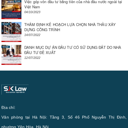
Việc góp vốn đầu tư bằng tiền của nhà đầu nước ngoài tại
Việt Nam
04/10/2023
THẨM ĐỊNH KẾ HOẠCH LỰA CHỌN NHÀ THẦU XÂY
DỰNG CÔNG TRÌNH
14/07/2022
DANH MỤC DỰ ÁN ĐẦU TƯ CÓ SỬ DỤNG ĐẤT DO NHÀ
ĐẦU TƯ ĐỀ XUẤT
12/07/2022
Địa chỉ:
Văn phòng tại Hà Nội: Tầng 3, Số 46 Phố Nguyễn Thị Định,
phường Yên Hòa, Hà Nội.