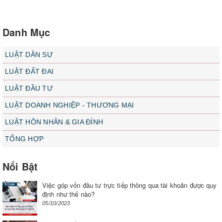
Danh Mục
LUẬT DÂN SỰ
LUẬT ĐẤT ĐAI
LUẬT ĐẦU TƯ
LUẬT DOANH NGHIỆP - THƯƠNG MẠI
LUẬT HÔN NHÂN & GIA ĐÌNH
TỔNG HỢP
Nổi Bật
Việc góp vốn đầu tư trực tiếp thông qua tài khoản được quy
định như thế nào?
05/10/2023