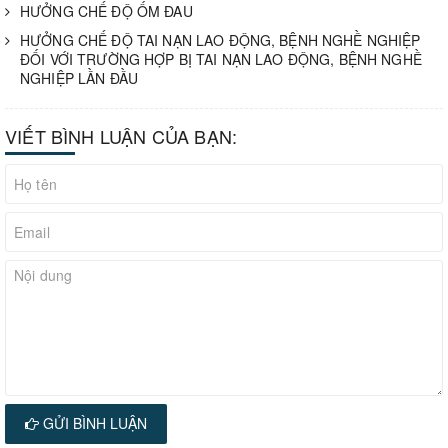
HƯỞNG CHẾ ĐỘ ỐM ĐAU
HƯỞNG CHẾ ĐỘ TAI NẠN LAO ĐỘNG, BỆNH NGHỀ NGHIỆP
ĐỐI VỚI TRƯỜNG HỢP BỊ TAI NẠN LAO ĐỘNG, BỆNH NGHỀ
NGHIỆP LẦN ĐẦU
VIẾT BÌNH LUẬN CỦA BẠN:
GỬI BÌNH LUẬN