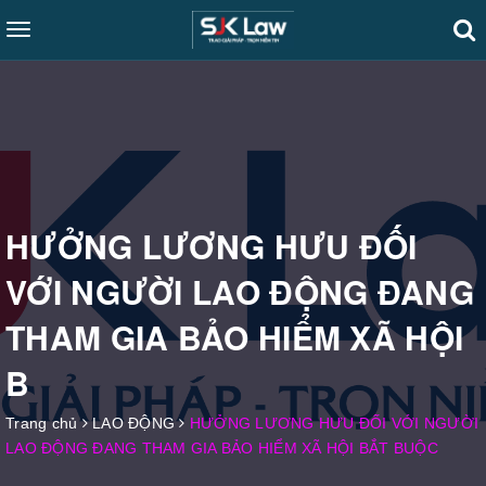
Toggle
navigation
HƯỞNG LƯƠNG HƯU ĐỐI
VỚI NGƯỜI LAO ĐỘNG ĐANG
THAM GIA BẢO HIỂM XÃ HỘI
B
Trang chủ
LAO ĐỘNG
HƯỞNG LƯƠNG HƯU ĐỐI VỚI NGƯỜI
LAO ĐỘNG ĐANG THAM GIA BẢO HIỂM XÃ HỘI BẮT BUỘC