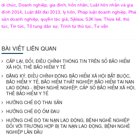
di chúc
,
Doanh nghiệp
,
gia đình
,
hôn nhân
,
Luật hôn nhân và gia
đình 2014
,
Luật đất đai 2013
,
ly hôn
,
Pháp luật doanh nghiệp
,
Phá
sản doanh nghiệp
,
quyền tác giả
,
Sjklaw
,
SJK law
,
Thừa kế
,
thủ
tục
,
Tin tức
,
Tố tụng dân sự
,
Trình tự thủ tục
,
Tư vấn
BÀI VIẾT LIÊN QUAN
CẤP LẠI, ĐỔI, ĐIỀU CHỈNH THÔNG TIN TRÊN SỔ BẢO HIỂM
XÃ HỘI, THẺ BẢO HIỂM Y TẾ
ĐĂNG KÝ, ĐIỀU CHỈNH ĐÓNG BẢO HIỂM XÃ HỘI BẮT BUỘC,
BẢO HIỂM Y TẾ, BẢO HIỂM THẤT NGHIỆP, BẢO HIỂM TAI NẠN
LAO ĐỘNG - BỆNH NGHỀ NGHIỆP; CẤP SỔ BẢO HIỂM XÃ HỘI,
THẺ BẢO HIỂM Y TẾ
HƯỞNG CHẾ ĐỘ THAI SẢN
HƯỞNG CHẾ ĐỘ ỐM ĐAU
HƯỞNG CHẾ ĐỘ TAI NẠN LAO ĐỘNG, BỆNH NGHỀ NGHIỆP
ĐỐI VỚI TRƯỜNG HỢP BỊ TAI NẠN LAO ĐỘNG, BỆNH NGHỀ
NGHIỆP LẦN ĐẦU