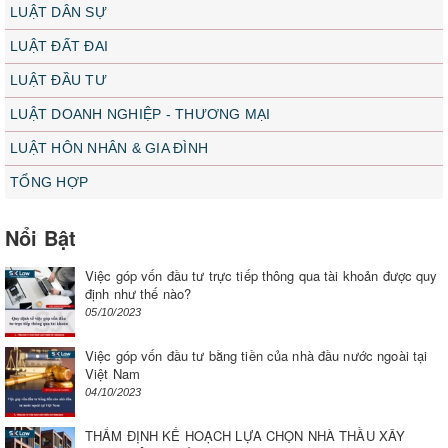
LUẬT DÂN SỰ
LUẬT ĐẤT ĐAI
LUẬT ĐẦU TƯ
LUẬT DOANH NGHIỆP - THƯƠNG MẠI
LUẬT HÔN NHÂN & GIA ĐÌNH
TỔNG HỢP
Nổi Bật
Việc góp vốn đầu tư trực tiếp thông qua tài khoản được quy
định như thế nào?
05/10/2023
Việc góp vốn đầu tư bằng tiền của nhà đầu nước ngoài tại
Việt Nam
04/10/2023
THẨM ĐỊNH KẾ HOẠCH LỰA CHỌN NHÀ THẦU XÂY