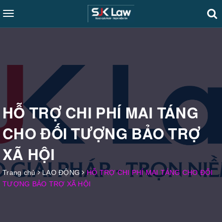
Toggle
navigation
HỖ TRỢ CHI PHÍ MAI TÁNG
CHO ĐỐI TƯỢNG BẢO TRỢ
XÃ HỘI
Trang chủ
LAO ĐỘNG
HỖ TRỢ CHI PHÍ MAI TÁNG CHO ĐỐI
TƯỢNG BẢO TRỢ XÃ HỘI