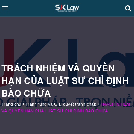
Toggle
navigation
TRÁCH NHIỆM VÀ QUYỀN
HẠN CỦA LUẬT SƯ CHỈ ĐỊNH
BÀO CHỮA
Trang chủ
Tranh tụng và Giải quyết tranh chấp
TRÁCH NHIỆM
VÀ QUYỀN HẠN CỦA LUẬT SƯ CHỈ ĐỊNH BÀO CHỮA