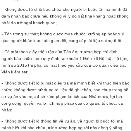
- Không được từ chối bào chữa cho người bị buộc tội mà mình đã
đảm nhận bào chữa nếu không vì lý do bất khả kháng hoặc không
phải do trở ngại khách quan;
- Tôn trọng sự thật; không được mua chuộc, cưỡng ép hoặc xúi
giục người khác khai báo gian dối, cung cấp tài liệu sai sự thật;
- Có mặt theo giấy triệu tập của Tòa án; trường hợp chỉ định
người bào chữa theo quy định tại khoản 1 Điều 76 Bộ luật Tố tụng
hình sự 2015 thì phải có mặt theo yêu cầu của Cơ quan điều tra,
Viện kiểm sát;
- Không được tiết lộ bí mật điều tra mà mình biết khi thực hiện bào
chữa; không được sử dụng tài liệu đã ghi chép, sao chụp trong hồ
sơ vụ án vào mục đích xâm phạm lợi ích của Nhà nước, lợi ích
công cộng, quyền và lợi ích hợp pháp của cơ quan, tổ chức, cá
nhân;
- Không được tiết lộ thông tin về vụ án, về người bị buộc tội mà
mình biết khi bào chữa, trừ trường hợp người này đồng ý bằng