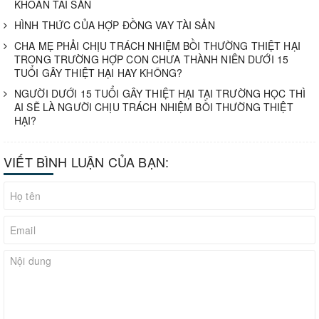
KHOÁN TÀI SẢN
HÌNH THỨC CỦA HỢP ĐỒNG VAY TÀI SẢN
CHA MẸ PHẢI CHỊU TRÁCH NHIỆM BỒI THƯỜNG THIỆT HẠI
TRONG TRƯỜNG HỢP CON CHƯA THÀNH NIÊN DƯỚI 15
TUỔI GÂY THIỆT HẠI HAY KHÔNG?
NGƯỜI DƯỚI 15 TUỔI GÂY THIỆT HẠI TẠI TRƯỜNG HỌC THÌ
AI SẼ LÀ NGƯỜI CHỊU TRÁCH NHIỆM BỒI THƯỜNG THIỆT
HẠI?
VIẾT BÌNH LUẬN CỦA BẠN: