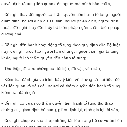
quyết định tố tụng liên quan đến người mà mình bào chữa;
- Đề nghị thay đổi người có thẩm quyền tiến hành tố tụng, người
giám định, người định giá tài sản, người phiên dịch, người dịch
thuật; đề nghị thay đổi, hủy bỏ biện pháp ngăn chặn, biện pháp
cưỡng chế;
- Đề nghị tiến hành hoạt động tố tụng theo quy định của Bộ luật
này; đề nghị triệu tập người làm chứng, người tham gia tố tụng
khác, người có thẩm quyền tiến hành tố tụng;
- Thu thập, đưa ra chứng cứ, tài liệu, đồ vật, yêu cầu;
- Kiểm tra, đánh giá và trình bày ý kiến về chứng cứ, tài liệu, đồ
vật liên quan và yêu cầu người có thẩm quyền tiến hành tố tụng
kiểm tra, đánh giá;
- Đề nghị cơ quan có thẩm quyền tiến hành tố tụng thu thập
chứng cứ, giám định bổ sung, giám định lại, định giá lại tài sản;
- Đọc, ghi chép và sao chụp những tài liệu trong hồ sơ vụ án liên
quan đến việc bào chữa từ khi kết thúc điều tra;