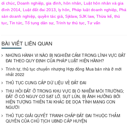
di chúc
,
Doanh nghiệp
,
gia đình
,
hôn nhân
,
Luật hôn nhân và gia
đình 2014
,
Luật đất đai 2013
,
ly hôn
,
Pháp luật doanh nghiệp
,
Phá
sản doanh nghiệp
,
quyền tác giả
,
Sjklaw
,
SJK law
,
Thừa kế
,
thủ
tục
,
Tin tức
,
Tố tụng dân sự
,
Trình tự thủ tục
,
Tư vấn
BÀI VIẾT LIÊN QUAN
NHỮNG HÀNH VI NÀO BỊ NGHIÊM CẤM TRONG LĨNH VỰC ĐẤT
ĐAI THEO QUY ĐỊNH CỦA PHÁP LUẬT HIỆN HÀNH?
Trình tự, thủ tục chuyển nhượng Hợp đồng Mua bán nhà ở mới
nhất 2022
THỦ TỤC CUNG CẤP DỮ LIỆU VỀ ĐẤT ĐAI
THU HỒI ĐẤT Ở TRONG KHU VỰC BỊ Ô NHIỄM MÔI TRƯỜNG;
ĐẤT Ở CÓ NGUY CƠ SẠT LỞ, SỤT LÚN, BỊ ẢNH HƯỞNG BỞI
HIỆN TƯỢNG THIÊN TAI KHÁC ĐE DỌA TÍNH MẠNG CON
NGƯỜI
THỦ TỤC GIẢI QUYẾT TRANH CHẤP ĐẤT ĐAI THUỘC THẨM
QUYỀN CỦA CHỦ TỊCH UBND CẤP HUYỆN