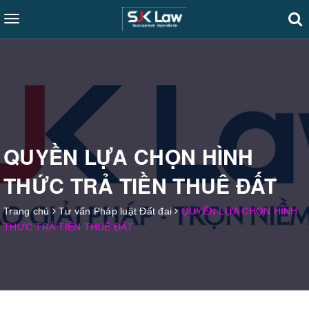
Toggle
navigation
QUYỀN LỰA CHỌN HÌNH
THỨC TRẢ TIỀN THUÊ ĐẤT
Trang chủ
Tư vấn Pháp luật Đất đai
QUYỀN LỰA CHỌN HÌNH
THỨC TRẢ TIỀN THUÊ ĐẤT