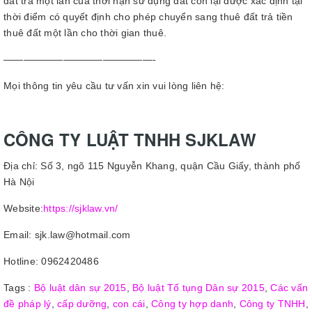
đất trả một lần của thời hạn sử dụng đất còn lại được xác định tại
thời điểm có quyết định cho phép chuyển sang thuê đất trả tiền
thuê đất một lần cho thời gian thuê.
———————————————-
Mọi thông tin yêu cầu tư vấn xin vui lòng liên hệ:
CÔNG TY LUẬT TNHH SJKLAW
Địa chỉ: Số 3, ngõ 115 Nguyễn Khang, quận Cầu Giấy, thành phố
Hà Nội
Website:
https://sjklaw.vn/
Email: sjk.law@hotmail.com
Hotline: 0962420486
Tags :
Bộ luật dân sự 2015
,
Bộ luật Tố tụng Dân sự 2015
,
Các vấn
đề pháp lý
,
cấp dưỡng
,
con cái
,
Công ty hợp danh
,
Công ty TNHH
,