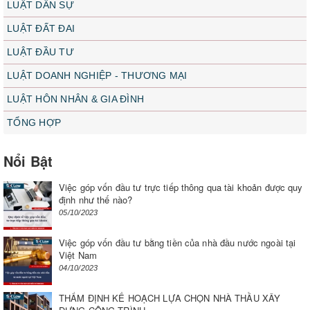
LUẬT DÂN SỰ
LUẬT ĐẤT ĐAI
LUẬT ĐẦU TƯ
LUẬT DOANH NGHIỆP - THƯƠNG MẠI
LUẬT HÔN NHÂN & GIA ĐÌNH
TỔNG HỢP
Nổi Bật
Việc góp vốn đầu tư trực tiếp thông qua tài khoản được quy
định như thế nào?
05/10/2023
Việc góp vốn đầu tư bằng tiền của nhà đầu nước ngoài tại
Việt Nam
04/10/2023
THẨM ĐỊNH KẾ HOẠCH LỰA CHỌN NHÀ THẦU XÂY