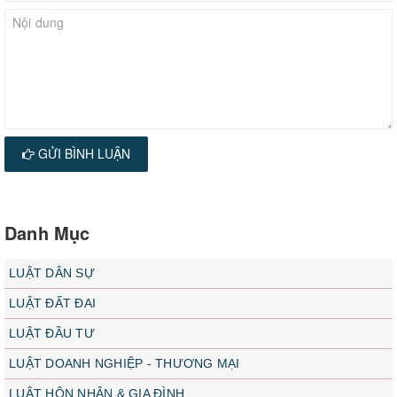
GỬI BÌNH LUẬN
Danh Mục
LUẬT DÂN SỰ
LUẬT ĐẤT ĐAI
LUẬT ĐẦU TƯ
LUẬT DOANH NGHIỆP - THƯƠNG MẠI
LUẬT HÔN NHÂN & GIA ĐÌNH