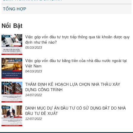
TỔNG HỢP
Nổi Bật
Việc góp vốn đầu tư trực tiếp thông qua tài khoản được quy
định như thế nào?
05/10/2023
Việc góp vốn đầu tư bằng tiền của nhà đầu nước ngoài tại
Việt Nam
04/10/2023
THẨM ĐỊNH KẾ HOẠCH LỰA CHỌN NHÀ THẦU XÂY
DỰNG CÔNG TRÌNH
14/07/2022
DANH MỤC DỰ ÁN ĐẦU TƯ CÓ SỬ DỤNG ĐẤT DO NHÀ
ĐẦU TƯ ĐỀ XUẤT
12/07/2022