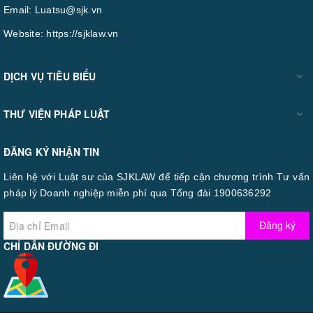
Email:
Luatsu@sjk.vn
Website:
https://sjklaw.vn
DỊCH VỤ TIÊU BIỂU
THƯ VIỆN PHÁP LUẬT
ĐĂNG KÝ NHẬN TIN
Liên hệ với Luật sư của SJKLAW để tiếp cận chương trình Tư vấn
pháp lý Doanh nghiệp miễn phí qua Tổng đài 1900636292
Đăng ký
CHỈ DẪN ĐƯỜNG ĐI