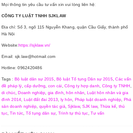
Mọi thông tin yêu cầu tư vấn xin vui lòng liên hệ:
CÔNG TY LUẬT TNHH SJKLAW
Địa chỉ: Số 3, ngõ 115 Nguyễn Khang, quận Cầu Giấy, thành phố
Hà Nội
Website:
https://sjklaw.vn/
Email: sjk.law@hotmail.com
Hotline: 0962420486
Tags :
Bộ luật dân sự 2015
,
Bộ luật Tố tụng Dân sự 2015
,
Các vấn
đề pháp lý
,
cấp dưỡng
,
con cái
,
Công ty hợp danh
,
Công ty TNHH
,
di chúc
,
Doanh nghiệp
,
gia đình
,
hôn nhân
,
Luật hôn nhân và gia
đình 2014
,
Luật đất đai 2013
,
ly hôn
,
Pháp luật doanh nghiệp
,
Phá
sản doanh nghiệp
,
quyền tác giả
,
Sjklaw
,
SJK law
,
Thừa kế
,
thủ
tục
,
Tin tức
,
Tố tụng dân sự
,
Trình tự thủ tục
,
Tư vấn