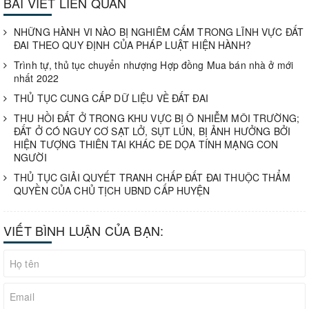
BÀI VIẾT LIÊN QUAN
NHỮNG HÀNH VI NÀO BỊ NGHIÊM CẤM TRONG LĨNH VỰC ĐẤT
ĐAI THEO QUY ĐỊNH CỦA PHÁP LUẬT HIỆN HÀNH?
Trình tự, thủ tục chuyển nhượng Hợp đồng Mua bán nhà ở mới
nhất 2022
THỦ TỤC CUNG CẤP DỮ LIỆU VỀ ĐẤT ĐAI
THU HỒI ĐẤT Ở TRONG KHU VỰC BỊ Ô NHIỄM MÔI TRƯỜNG;
ĐẤT Ở CÓ NGUY CƠ SẠT LỞ, SỤT LÚN, BỊ ẢNH HƯỞNG BỞI
HIỆN TƯỢNG THIÊN TAI KHÁC ĐE DỌA TÍNH MẠNG CON
NGƯỜI
THỦ TỤC GIẢI QUYẾT TRANH CHẤP ĐẤT ĐAI THUỘC THẨM
QUYỀN CỦA CHỦ TỊCH UBND CẤP HUYỆN
VIẾT BÌNH LUẬN CỦA BẠN: