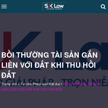
Toggle
navigation
BỒI THƯỜNG TÀI SẢN GẮN
LIỀN VỚI ĐẤT KHI THU HỒI
ĐẤT
Trang chủ
Tư vấn Pháp luật Đất đai
BỒI THƯỜNG TÀI SẢN
GẮN LIỀN VỚI ĐẤT KHI THU HỒI ĐẤT