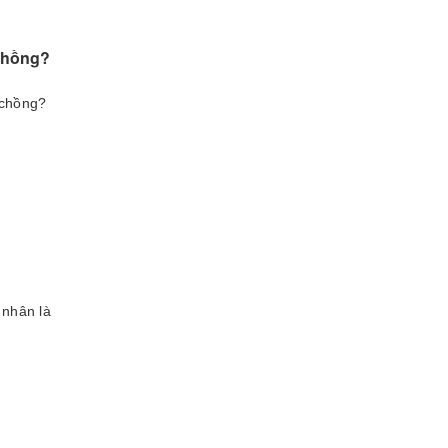
 chồng?
ợ chồng?
 nhân là