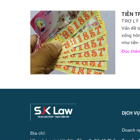
TIỀN T
TRỢ LÝ 
Vấn đề t
sống hôn
như tiền 
Đọc th
DỊCH VỤ
Doanh n
Địa chỉ: