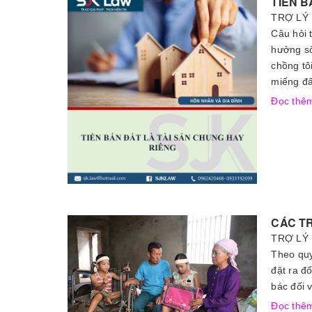
TIỀN B
TRỢ LÝ 
Câu hỏi 
hưởng số
chồng tô
miếng đấ
Đọc th
CÁC T
TRỢ LÝ 
Theo quy
đặt ra đ
bác đối 
Đọc th