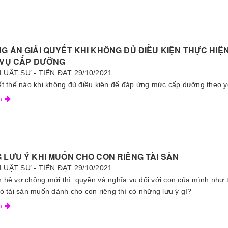
 ÁN GIẢI QUYẾT KHI KHÔNG ĐỦ ĐIỀU KIỆN THỰC HIỆ
 VỤ CẤP DƯỠNG
LUẬT SƯ - TIẾN ĐẠT
29/10/2021
ết thế nào khi không đủ điều kiện để đáp ứng mức cấp dưỡng theo 
êm
 LƯU Ý KHI MUỐN CHO CON RIÊNG TÀI SẢN
LUẬT SƯ - TIẾN ĐẠT
29/10/2021
 hệ vợ chồng mới thì quyền và nghĩa vụ đối với con của mình như 
có tài sản muốn dành cho con riêng thì có những lưu ý gì?
êm