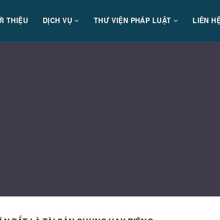
ỚI THIỆU
DỊCH VỤ
THƯ VIỆN PHÁP LUẬT
LIÊN H