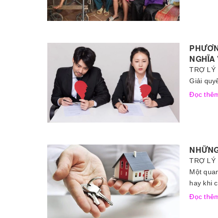
PHƯƠNG
NGHĨA
TRỢ LÝ 
Giải quy
Đọc th
NHỮNG
TRỢ LÝ 
Một quan
hay khi 
Đọc th