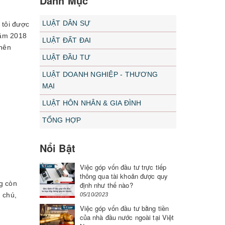
Danh Mục
LUẬT DÂN SỰ
 tôi được
năm 2018
LUẬT ĐẤT ĐAI
 nên
LUẬT ĐẦU TƯ
LUẬT DOANH NGHIỆP - THƯƠNG
MẠI
LUẬT HÔN NHÂN & GIA ĐÌNH
TỔNG HỢP
Nổi Bật
Việc góp vốn đầu tư trực tiếp
thông qua tài khoản được quy
g còn
định như thế nào?
, chú,
05/10/2023
Việc góp vốn đầu tư bằng tiền
của nhà đầu nước ngoài tại Việt