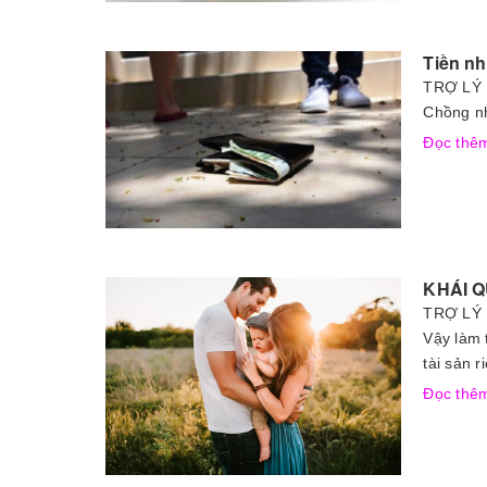
Tiền nh
TRỢ LÝ 
Chồng nh
Đọc th
KHÁI Q
TRỢ LÝ 
Vậy làm 
tài sản 
Đọc th