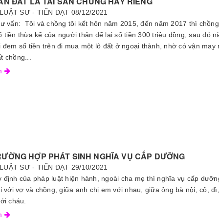
ÁN ĐẤT LÀ TÀI SẢN CHUNG HAY RIÊNG
LUẬT SƯ - TIẾN ĐẠT
08/12/2021
tư vấn: Tôi và chồng tôi kết hôn năm 2015, đến năm 2017 thì chồng
 tiền thừa kế của người thân để lại số tiền 300 triệu đồng, sau đó 
i đem số tiền trên đi mua một lô đất ở ngoại thành, nhờ có vận may
t chồng...
êm
RƯỜNG HỢP PHÁT SINH NGHĨA VỤ CẤP DƯỠNG
LUẬT SƯ - TIẾN ĐẠT
29/10/2021
 định của pháp luật hiện hành, ngoài cha mẹ thì nghĩa vụ cấp dưỡn
ối với vợ và chồng, giữa anh chị em với nhau, giữa ông bà nội, cô, dì
với cháu.
êm