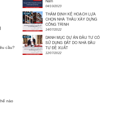
Nam
04/10/2023
THẨM ĐỊNH KẾ HOẠCH LỰA
CHỌN NHÀ THẦU XÂY DỰNG
CÔNG TRÌNH
N
14/07/2022
DANH MỤC DỰ ÁN ĐẦU TƯ CÓ
SỬ DỤNG ĐẤT DO NHÀ ĐẦU
TƯ ĐỀ XUẤT
yêu cầu?
12/07/2022
thế nào