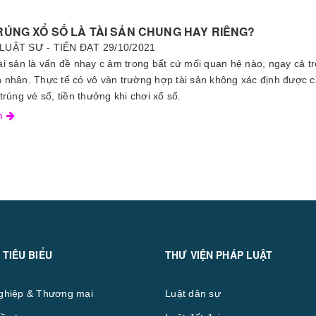
RÚNG XỔ SỐ LÀ TÀI SẢN CHUNG HAY RIÊNG?
LUẬT SƯ - TIẾN ĐẠT
29/10/2021
ài sản là vấn đề nhạy c ảm trong bất cứ mối quan hệ nào, ngay cả t
 nhân. Thực tế có vô vàn trường hợp tài sản không xác định được 
trúng vé số, tiền thưởng khi chơi xổ số.
êm
 TIÊU BIỂU
THƯ VIỆN PHÁP LUẬT
ghiệp & Thương mại
Luật dân sự