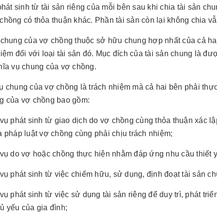
phát sinh từ tài sản riêng của mỗi bên sau khi chia tài sản chu
chồng có thỏa thuận khác. Phần tài sản còn lại không chia vẫ
 chung của vợ chồng thuộc sở hữu chung hợp nhất của cả hai
hiệm đối với loại tài sản đó. Mục đích của tài sản chung là đ
hĩa vụ chung của vợ chồng.
ụ chung của vợ chồng là trách nhiệm mà cả hai bên phải thực 
g của vợ chồng bao gồm:
 vụ phát sinh từ giao dịch do vợ chồng cùng thỏa thuận xác lậ
a pháp luật vợ chồng cùng phải chịu trách nhiệm;
 vụ do vợ hoặc chồng thực hiện nhằm đáp ứng nhu cầu thiết y
 vụ phát sinh từ việc chiếm hữu, sử dụng, định đoạt tài sản c
vụ phát sinh từ việc sử dụng tài sản riêng để duy trì, phát tri
ủ yếu của gia đình;