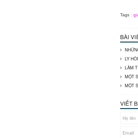
Tags :
gi
BÀI V
NHỮNG
LY HÔ
LÀM T
MỘT S
MỘT S
VIẾT 