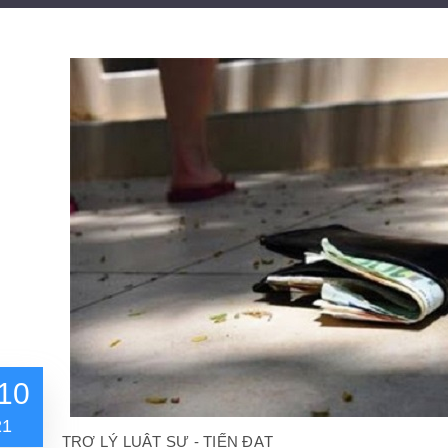
10
21
TRỢ LÝ LUẬT SƯ - TIẾN ĐẠT