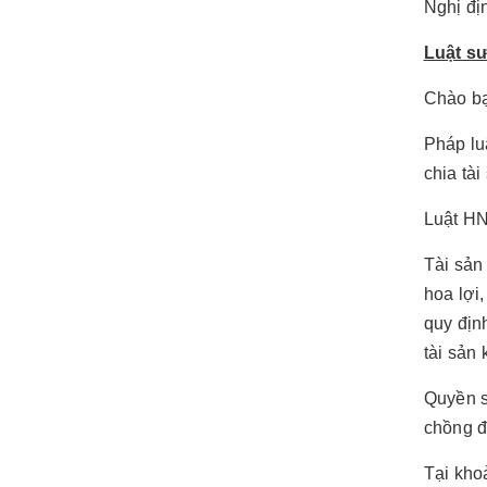
Nghị đ
Luật sư
Chào bạ
Pháp lu
chia tài
Luật HN
Tài sản
hoa lợi
quy địn
tài sản
Quyền s
chồng đ
Tại kho