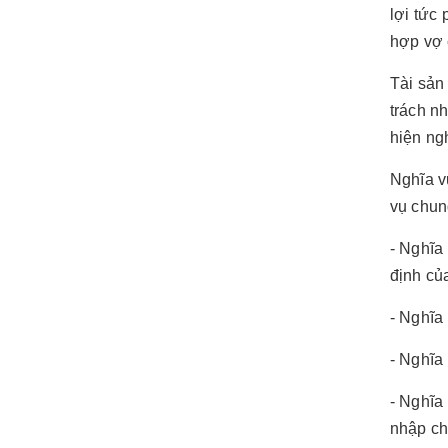
lợi tức 
hợp vợ 
Tài sản
trách n
hiện ng
Nghĩa v
vụ chun
- Nghĩa
định củ
- Nghĩa
- Nghĩa
- Nghĩa 
nhập ch