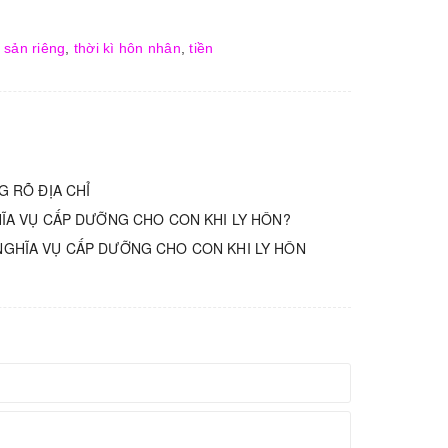
i sản riêng
,
thời kì hôn nhân
,
tiền
G RÕ ĐỊA CHỈ
ĨA VỤ CẤP DƯỠNG CHO CON KHI LY HÔN?
NGHĨA VỤ CẤP DƯỠNG CHO CON KHI LY HÔN