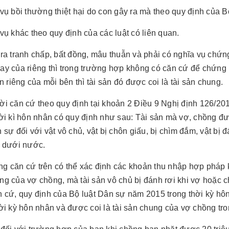
 vụ bồi thường thiệt hại do con gây ra mà theo quy định của B
vụ khác theo quy định của các luật có liên quan.
 ra tranh chấp, bất đồng, mâu thuẫn và phải có nghĩa vụ chứn
ay của riêng thì trong trường hợp không có căn cứ để chứng 
ản riêng của mỗi bên thì tài sản đó được coi là tài sản chung.
ời căn cứ theo quy định tại khoản 2 Điều 9 Nghị định 126/2
hời kì hôn nhân có quy định như sau: Tài sản mà vợ, chồng đ
 sự đối với vật vô chủ, vật bị chôn giấu, bị chìm đắm, vật bị đá
i dưới nước.
g căn cứ trên có thể xác định các khoản thu nhập hợp pháp kh
ng của vợ chồng, mà tài sản vô chủ bị đánh rơi khi vợ hoặc
n cứ, quy định của Bộ luật Dân sự năm 2015 trong thời kỳ hô
hời kỳ hôn nhân và được coi là tài sản chung của vợ chồng tro