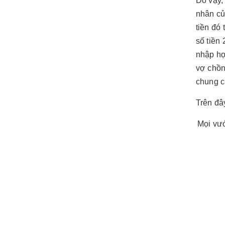
Do vậy,
nhân của
tiền đó
số tiền
nhập hợ
vợ chồn
chung c
Trên đâ
Mọi vướ