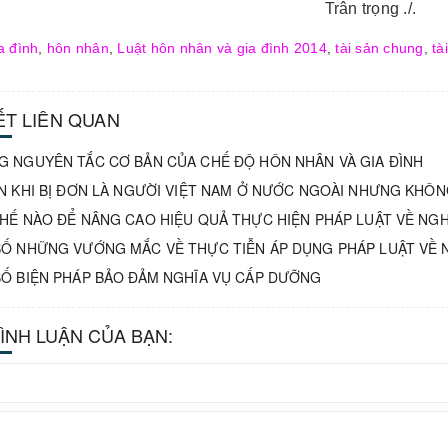
Trân trọng ./.
a đình
,
hôn nhân
,
Luật hôn nhân và gia đình 2014
,
tài sản chung
,
tà
IẾT LIÊN QUAN
 NGUYÊN TẮC CƠ BẢN CỦA CHẾ ĐỘ HÔN NHÂN VÀ GIA ĐÌNH
N KHI BỊ ĐƠN LÀ NGƯỜI VIỆT NAM Ở NƯỚC NGOÀI NHƯNG KHÔN
HẾ NÀO ĐỂ NÂNG CAO HIỆU QUẢ THỰC HIỆN PHÁP LUẬT VỀ NGH
Ố NHỮNG VƯỚNG MẮC VỀ THỰC TIỄN ÁP DỤNG PHÁP LUẬT VỀ 
Ố BIỆN PHÁP BẢO ĐẢM NGHĨA VỤ CẤP DƯỠNG
BÌNH LUẬN CỦA BẠN: