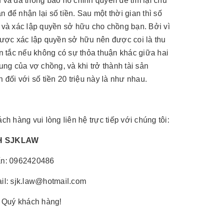
 và đã thông báo ho chính quyền để tìm lại chủ
n để nhận lại số tiền. Sau một thời gian thì số
c và xác lập quyền sở hữu cho chồng bạn. Bởi vì
 được xác lập quyền sở hữu nên được coi là thu
 tắc nếu không có sự thỏa thuận khác giữa hai
ung của vợ chồng, và khi trở thành tài sản
 đối với số tiền 20 triệu này là như nhau.
 hàng vui lòng liên hệ trực tiếp với chúng tôi:
HH SJKLAW
vấn: 0962420486
il: sjk.law@hotmail.com
 Quý khách hàng!