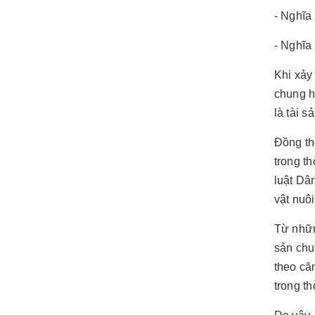
- Nghĩa
- Nghĩa 
Khi xảy
chung h
là tài s
Đồng th
trong t
luật Dân
vật nuô
Từ nhữn
sản chu
theo că
trong t