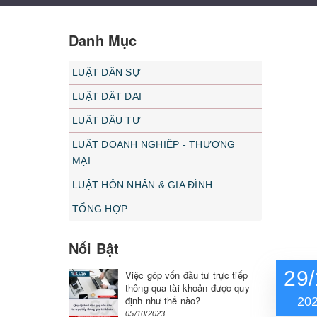
Danh Mục
LUẬT DÂN SỰ
LUẬT ĐẤT ĐAI
LUẬT ĐẦU TƯ
LUẬT DOANH NGHIỆP - THƯƠNG
MẠI
LUẬT HÔN NHÂN & GIA ĐÌNH
TỔNG HỢP
Nổi Bật
29/
Việc góp vốn đầu tư trực tiếp
thông qua tài khoản được quy
định như thế nào?
20
05/10/2023