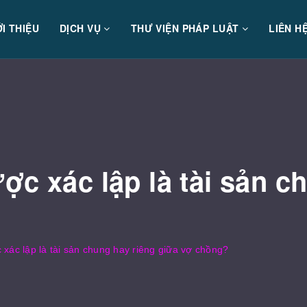
ỚI THIỆU
DỊCH VỤ
THƯ VIỆN PHÁP LUẬT
LIÊN H
ợc xác lập là tài sản c
 xác lập là tài sản chung hay riêng giữa vợ chồng?