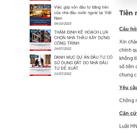
Việc góp vốn đầu tư bằng tiền
Tiền 
của nhà đầu nước ngoài tại Việt
Nam
04/10/2023
Câu hỏi
THẨM ĐỊNH KẾ HOẠCH LỰA
CHỌN NHÀ THẦU XÂY DỰNG
Xin chà
CÔNG TRÌNH
14/07/2022
chính qu
DANH MỤC DỰ ÁN ĐẦU TƯ CÓ
không t
SỬ DỤNG ĐẤT DO NHÀ ĐẦU
số tiền
TƯ ĐỀ XUẤT
12/07/2022
chung c
Yêu cầu
Chồng n
Căn cứ 
Luật H