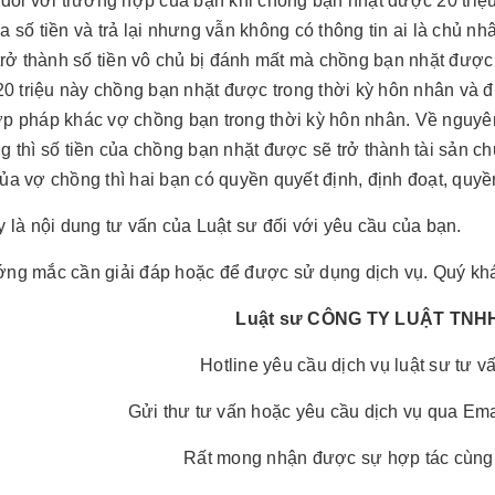
 đối với trường hợp của bạn khi chồng bạn nhặt được 20 triệu
 số tiền và trả lại nhưng vẫn không có thông tin ai là chủ nhâ
 trở thành số tiền vô chủ bị đánh mất mà chồng bạn nhặt đượ
 20 triệu này chồng bạn nhặt được trong thời kỳ hôn nhân và
p pháp khác vợ chồng bạn trong thời kỳ hôn nhân. Về nguyên
g thì số tiền của chồng bạn nhặt được sẽ trở thành tài sản ch
ủa vợ chồng thì hai bạn có quyền quyết định, định đoạt, quyền
y là nội dung tư vấn của Luật sư đối với yêu cầu của bạn.
ng mắc cần giải đáp hoặc để được sử dụng dịch vụ. Quý khách
Luật sư CÔNG TY LUẬT TN
Hotline yêu cầu dịch vụ luật sư tư 
Gửi thư tư vấn hoặc yêu cầu dịch vụ qua Ema
Rất mong nhận được sự hợp tác cùng