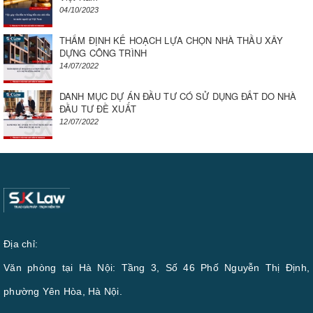
04/10/2023
THẨM ĐỊNH KẾ HOẠCH LỰA CHỌN NHÀ THẦU XÂY
DỰNG CÔNG TRÌNH
14/07/2022
DANH MỤC DỰ ÁN ĐẦU TƯ CÓ SỬ DỤNG ĐẤT DO NHÀ
ĐẦU TƯ ĐỀ XUẤT
12/07/2022
Địa chỉ:
Văn phòng tại Hà Nội: Tầng 3, Số 46 Phố Nguyễn Thị Định,
phường Yên Hòa, Hà Nội.