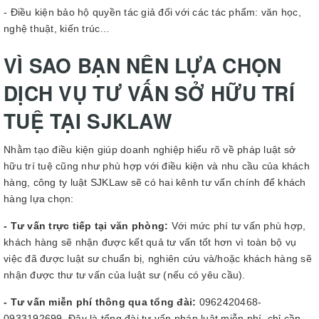
- Điều kiện bảo hộ quyền tác giả đối với các tác phẩm: văn học,
nghệ thuật, kiến trúc…
VÌ SAO BẠN NÊN LỰA CHỌN
DỊCH VỤ TƯ VẤN SỞ HỮU TRÍ
TUỆ TẠI SJKLAW
Nhằm tạo điều kiện giúp doanh nghiệp hiểu rõ về pháp luật sở
hữu trí tuệ cũng như phù hợp với điều kiện và nhu cầu của khách
hàng, công ty luật SJKLaw sẽ có hai kênh tư vấn chính để khách
hàng lựa chọn:
- Tư vấn trực tiếp tại văn phòng:
Với mức phí tư vấn phù hợp,
khách hàng sẽ nhận được kết quả tư vấn tốt hơn vì toàn bộ vụ
việc đã được luật sư chuẩn bị, nghiên cứu và/hoặc khách hàng sẽ
nhận được thư tư vấn của luật sư (nếu có yêu cầu).
- Tư vấn miễn phí thông qua tổng đài:
0962420468-
0933192699
.
Đây là tổng đài tư vấn pháp luật miễn phí, chỉ cần