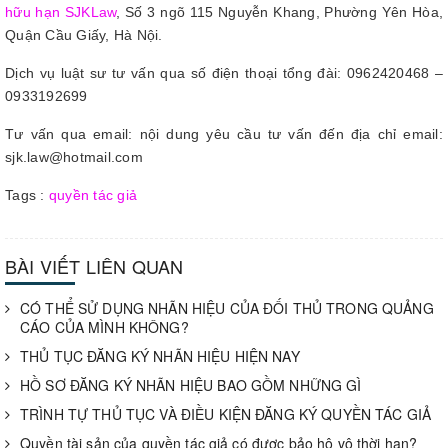
hữu hạn SJKLaw
, Số 3 ngõ 115 Nguyễn Khang, Phường Yên Hòa,
Quận Cầu Giấy, Hà Nội.
Dịch vụ luật sư tư vấn qua số điện thoại tổng đài: 0962420468 –
0933192699
Tư vấn qua email: nội dung yêu cầu tư vấn đến địa chỉ email:
sjk.law@hotmail.com
Tags :
quyền tác giả
BÀI VIẾT LIÊN QUAN
CÓ THỂ SỬ DỤNG NHÃN HIỆU CỦA ĐỐI THỦ TRONG QUẢNG
CÁO CỦA MÌNH KHÔNG?
THỦ TỤC ĐĂNG KÝ NHÃN HIỆU HIỆN NAY
HỒ SƠ ĐĂNG KÝ NHÃN HIỆU BAO GỒM NHỮNG GÌ
TRÌNH TỰ THỦ TỤC VÀ ĐIỀU KIỆN ĐĂNG KÝ QUYỀN TÁC GIẢ
Quyền tài sản của quyền tác giả có được bảo hộ vô thời hạn?