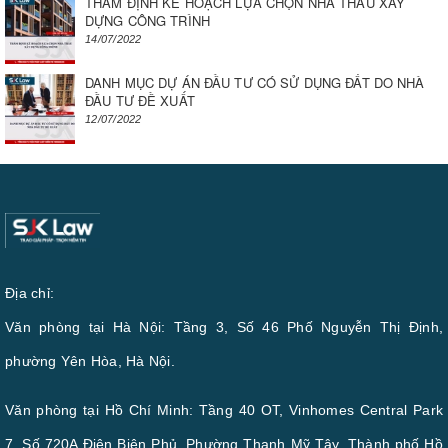
THẨM ĐỊNH KẾ HOẠCH LỰA CHỌN NHÀ THẦU XÂY
DỰNG CÔNG TRÌNH
14/07/2022
DANH MỤC DỰ ÁN ĐẦU TƯ CÓ SỬ DỤNG ĐẤT DO NHÀ
ĐẦU TƯ ĐỀ XUẤT
12/07/2022
Địa chỉ:
Văn phòng tại Hà Nội: Tầng 3, Số 46 Phố Nguyễn Thị Định,
phường Yên Hòa, Hà Nội.
Văn phòng tại Hồ Chí Minh: Tầng 40 OT, Vinhomes Central Park
7, Số 720A Điện Biên Phủ, Phường Thạnh Mỹ Tây, Thành phố Hồ