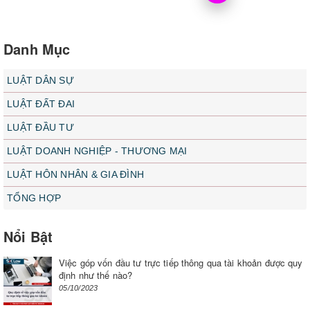
Danh Mục
LUẬT DÂN SỰ
LUẬT ĐẤT ĐAI
LUẬT ĐẦU TƯ
LUẬT DOANH NGHIỆP - THƯƠNG MẠI
LUẬT HÔN NHÂN & GIA ĐÌNH
TỔNG HỢP
Nổi Bật
Việc góp vốn đầu tư trực tiếp thông qua tài khoản được quy
định như thế nào?
05/10/2023