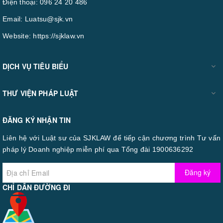
Điện thoại:
096 24 20 486
Email:
Luatsu@sjk.vn
Website:
https://sjklaw.vn
DỊCH VỤ TIÊU BIỂU
THƯ VIỆN PHÁP LUẬT
ĐĂNG KÝ NHẬN TIN
Liên hệ với Luật sư của SJKLAW để tiếp cận chương trình Tư vấn
pháp lý Doanh nghiệp miễn phí qua Tổng đài 1900636292
Đăng ký
CHỈ DẪN ĐƯỜNG ĐI