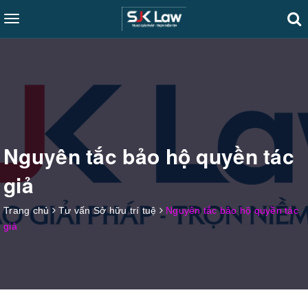
Toggle
navigation
Nguyên tắc bảo hộ quyền tác
giả
Trang chủ
Tư vấn Sở hữu trí tuệ
Nguyên tắc bảo hộ quyền tác
giả