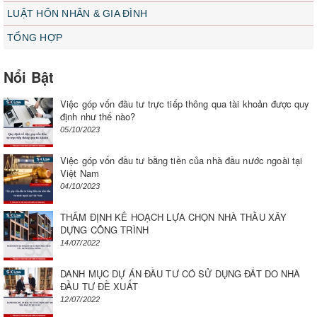
LUẬT HÔN NHÂN & GIA ĐÌNH
TỔNG HỢP
Nổi Bật
Việc góp vốn đầu tư trực tiếp thông qua tài khoản được quy
định như thế nào?
05/10/2023
Việc góp vốn đầu tư bằng tiền của nhà đầu nước ngoài tại
Việt Nam
04/10/2023
THẨM ĐỊNH KẾ HOẠCH LỰA CHỌN NHÀ THẦU XÂY
DỰNG CÔNG TRÌNH
14/07/2022
DANH MỤC DỰ ÁN ĐẦU TƯ CÓ SỬ DỤNG ĐẤT DO NHÀ
ĐẦU TƯ ĐỀ XUẤT
12/07/2022