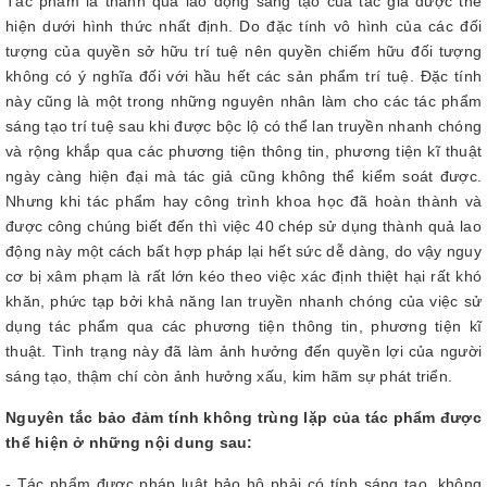
Tác phẩm là thành quả lao động sáng tạo của tác giả được thể
hiện dưới hình thức nhất định. Do đặc tính vô hình của các đối
tượng của quyền sở hữu trí tuệ nên quyền chiếm hữu đối tượng
không có ý nghĩa đối với hầu hết các sản phẩm trí tuệ. Đặc tính
này cũng là một trong những nguyên nhân làm cho các tác phẩm
sáng tạo trí tuệ sau khi được bộc lộ có thể lan truyền nhanh chóng
và rộng khắp qua các phương tiện thông tin, phương tiện kĩ thuật
ngày càng hiện đại mà tác giả cũng không thể kiểm soát được.
Nhưng khi tác phẩm hay công trình khoa học đã hoàn thành và
được công chúng biết đến thì việc 40 chép sử dụng thành quả lao
động này một cách bất hợp pháp lại hết sức dễ dàng, do vậy nguy
cơ bị xâm phạm là rất lớn kéo theo việc xác định thiệt hại rất khó
khăn, phức tạp bởi khả năng lan truyền nhanh chóng của việc sử
dụng tác phẩm qua các phương tiện thông tin, phương tiện kĩ
thuật. Tình trạng này đã làm ảnh hưởng đến quyền lợi của người
sáng tạo, thậm chí còn ảnh hưởng xấu, kim hãm sự phát triển.
Nguyên tắc bảo đảm tính không trùng lặp của tác phẩm được
thể hiện ở những nội dung sau:
- Tác phẩm được pháp luật bảo hộ phải có tính sáng tạo, không