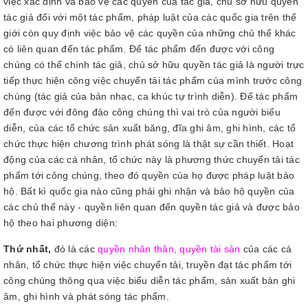
việc xác định và bảo vệ các quyền của tác giả, chủ sở hữu quyền
tác giả đối với một tác phẩm, pháp luật của các quốc gia trên thế
giới còn quy định việc bảo vệ các quyền của những chủ thể khác
có liên quan đến tác phẩm. Để tác phẩm đến được với công
chúng có thể chính tác giả, chủ sở hữu quyền tác giả là người trực
tiếp thực hiện công việc chuyển tải tác phẩm của mình trước công
chúng (tác giả của bản nhạc, ca khúc tự trình diễn). Để tác phẩm
đến được với đông đảo công chúng thì vai trò của người biểu
diễn, của các tổ chức sản xuất băng, đĩa ghi âm, ghi hình, các tổ
chức thực hiện chương trình phát sóng là thật sự cần thiết. Hoạt
động của các cá nhân, tổ chức này là phương thức chuyển tải tác
phẩm tới công chúng, theo đó quyền của họ được pháp luật bảo
hộ. Bất kì quốc gia nào cũng phải ghi nhận và bảo hộ quyền của
các chủ thể này - quyền liên quan đến quyền tác giả và được bảo
hộ theo hai phương diện:
Thứ nhất,
đó là các
quyền nhân thân, quyền tài sản
của các cá
nhân, tổ chức thực hiện việc chuyển tải, truyền đạt tác phẩm tới
công chúng thông qua việc biểu diễn tác phẩm, sản xuất bản ghi
âm, ghi hình và phát sóng tác phẩm.