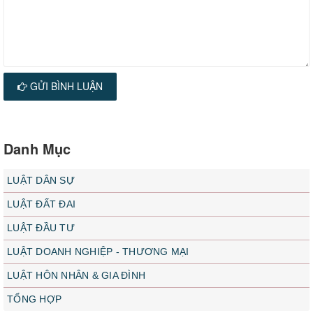
GỬI BÌNH LUẬN
Danh Mục
LUẬT DÂN SỰ
LUẬT ĐẤT ĐAI
LUẬT ĐẦU TƯ
LUẬT DOANH NGHIỆP - THƯƠNG MẠI
LUẬT HÔN NHÂN & GIA ĐÌNH
TỔNG HỢP