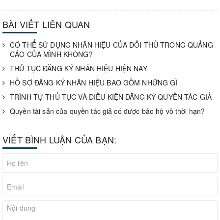
BÀI VIẾT LIÊN QUAN
CÓ THỂ SỬ DỤNG NHÃN HIỆU CỦA ĐỐI THỦ TRONG QUẢNG
CÁO CỦA MÌNH KHÔNG?
THỦ TỤC ĐĂNG KÝ NHÃN HIỆU HIỆN NAY
HỒ SƠ ĐĂNG KÝ NHÃN HIỆU BAO GỒM NHỮNG GÌ
TRÌNH TỰ THỦ TỤC VÀ ĐIỀU KIỆN ĐĂNG KÝ QUYỀN TÁC GIẢ
Quyền tài sản của quyền tác giả có được bảo hộ vô thời hạn?
VIẾT BÌNH LUẬN CỦA BẠN: