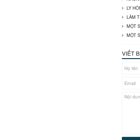
LY HÔ
LÀM T
MỘT S
MỘT S
VIẾT 