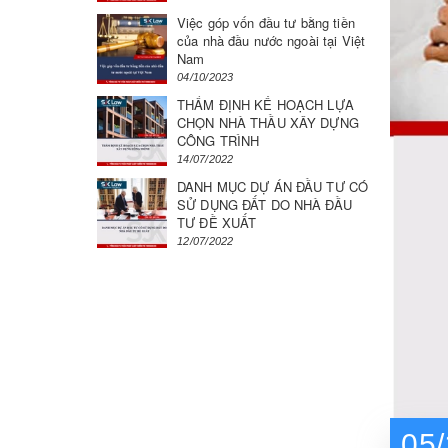
Việc góp vốn đầu tư bằng tiền
của nhà đầu nước ngoài tại Việt
Nam
04/10/2023
THẨM ĐỊNH KẾ HOẠCH LỰA
CHỌN NHÀ THẦU XÂY DỰNG
CÔNG TRÌNH
14/07/2022
DANH MỤC DỰ ÁN ĐẦU TƯ CÓ
SỬ DỤNG ĐẤT DO NHÀ ĐẦU
TƯ ĐỀ XUẤT
12/07/2022
05/