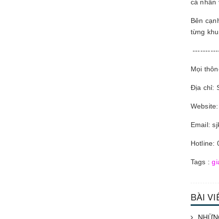
cá nhân 
Bên cạnh
từng khu
----------
Mọi thông
Địa chỉ:
Website:
Email: s
Hotline:
Tags :
gi
BÀI V
NHỮNG