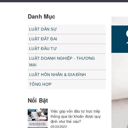
Danh Mục
LUẬT DÂN SỰ
LUẬT ĐẤT ĐAI
LUẬT ĐẦU TƯ
LUẬT DOANH NGHIỆP - THƯƠNG
MẠI
LUẬT HÔN NHÂN & GIA ĐÌNH
TỔNG HỢP
Nổi Bật
Việc góp vốn đầu tư trực tiếp
thông qua tài khoản được quy
định như thế nào?
05/10/2023