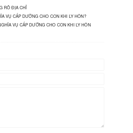
G RÕ ĐỊA CHỈ
ĨA VỤ CẤP DƯỠNG CHO CON KHI LY HÔN?
NGHĨA VỤ CẤP DƯỠNG CHO CON KHI LY HÔN