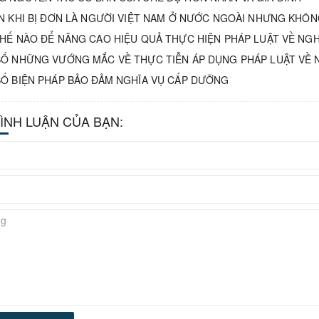
N KHI BỊ ĐƠN LÀ NGƯỜI VIỆT NAM Ở NƯỚC NGOÀI NHƯNG KHÔN
HẾ NÀO ĐỂ NÂNG CAO HIỆU QUẢ THỰC HIỆN PHÁP LUẬT VỀ NGH
Ố NHỮNG VƯỚNG MẮC VỀ THỰC TIỄN ÁP DỤNG PHÁP LUẬT VỀ 
Ố BIỆN PHÁP BẢO ĐẢM NGHĨA VỤ CẤP DƯỠNG
BÌNH LUẬN CỦA BẠN: