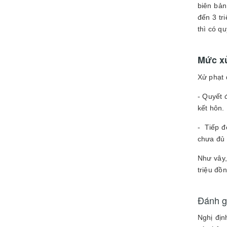
biên bản
đến 3 tr
thì có q
Mức xử
Xử phạt 
- Quyết 
kết hôn.
- Tiếp đ
chưa đủ 
Như vây,
triệu đồ
Đánh g
Nghị địn