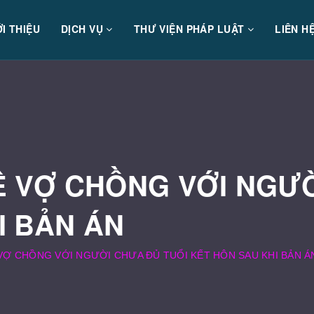
ỚI THIỆU
DỊCH VỤ
THƯ VIỆN PHÁP LUẬT
LIÊN H
Ệ VỢ CHỒNG VỚI NGƯỜ
I BẢN ÁN
VỢ CHỒNG VỚI NGƯỜI CHƯA ĐỦ TUỔI KẾT HÔN SAU KHI BẢN Á