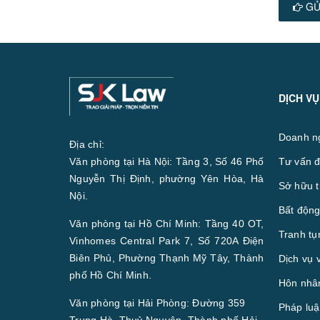
GỬ
DỊCH VỤ
Doanh n
Địa chỉ:
Văn phòng tại Hà Nội: Tầng 3, Số 46 Phố
Tư vấn đ
Nguyễn Thị Định, phường Yên Hòa, Hà
Sở hữu t
Nội.
Bất động
Văn phòng tại Hồ Chí Minh: Tầng 40 OT,
Tranh tụ
Vinhomes Central Park 7, Số 720A Điện
Biên Phủ, Phường Thạnh Mỹ Tây, Thành
Dịch vụ 
phố Hồ Chí Minh.
Hôn nhân
Văn phòng tại Hải Phòng: Đường 359
Pháp luậ
Trung Hà, Thuỷ Nguyên, Thành phố Hải