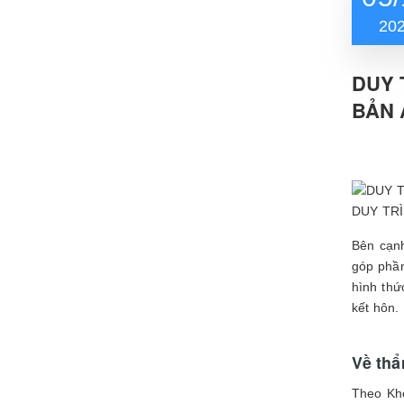
20
DUY 
BẢN 
DUY TR
Bên cạnh
góp phần
hình thứ
kết hôn.
Về thẩ
Theo Kh