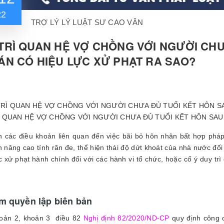
22
TRỢ LÝ LÝ LUẬT SƯ CAO VÂN
TRÌ QUAN HỆ VỢ CHỒNG VỚI NGƯỜI CHƯ
ÁN CÓ HIỆU LỰC XỬ PHẠT RA SAO?
Ì QUAN HỆ VỢ CHỒNG VỚI NGƯỜI CHƯA ĐỦ TUỔI KẾT HÔN SAU 
 các điều khoản liên quan đến việc bãi bỏ hôn nhân bất hợp phá
 nâng cao tính răn đe, thể hiện thái độ dứt khoát của nhà nước đối
c xử phạt hành chính đối với các hành vi tổ chức, hoặc cố ý duy trì
m quyền lập biên bản
oản 2, khoản 3 điều 82
Nghị định 82/2020/ND-CP
quy định công c