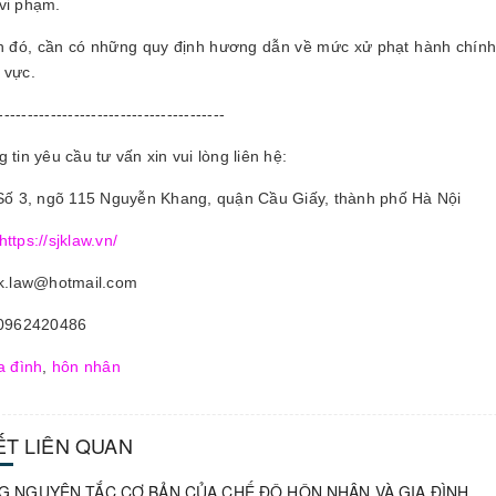
vi phạm.
 đó, cần có những quy định hương dẫn về mức xử phạt hành chính 
 vực.
---------------------------------------
 tin yêu cầu tư vấn xin vui lòng liên hệ:
 Số 3, ngõ 115 Nguyễn Khang, quận Cầu Giấy, thành phố Hà Nội
https://sjklaw.vn/
jk.law@hotmail.com
 0962420486
a đình
,
hôn nhân
IẾT LIÊN QUAN
 NGUYÊN TẮC CƠ BẢN CỦA CHẾ ĐỘ HÔN NHÂN VÀ GIA ĐÌNH