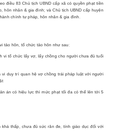
heo điều 83 Chủ tịch UBND cấp xã có quyền phạt tiền
áp, hôn nhân & gia đình; và Chủ tịch UBND cấp huyện
 hành chính tư pháp, hôn nhân & gia đình.
:
i tảo hôn, tổ chức tảo hôn như sau:
 vi tổ chức lấy vợ, lấy chồng cho người chưa đủ tuổi
vi duy trì quan hệ vợ chồng trái pháp luật với người
ật
n án có hiệu lực thì mức phạt tối đa có thể lên tới 5
há thấp, chưa đủ sức răn đe, tính giáo dục đối với