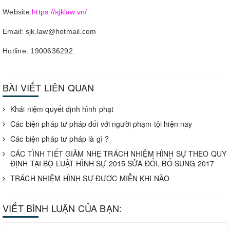
Website:
https://sjklaw.vn/
Email: sjk.law@hotmail.com
Hotline: 1900636292.
BÀI VIẾT LIÊN QUAN
Khái niệm quyết định hình phạt
Các biện pháp tư pháp đối với người phạm tội hiện nay
Các biện pháp tư pháp là gì ?
CÁC TÌNH TIẾT GIẢM NHẸ TRÁCH NHIỆM HÌNH SỰ THEO QUY
ĐỊNH TẠI BỘ LUẬT HÌNH SỰ 2015 SỬA ĐỔI, BỔ SUNG 2017
TRÁCH NHIỆM HÌNH SỰ ĐƯỢC MIỄN KHI NÀO
VIẾT BÌNH LUẬN CỦA BẠN: