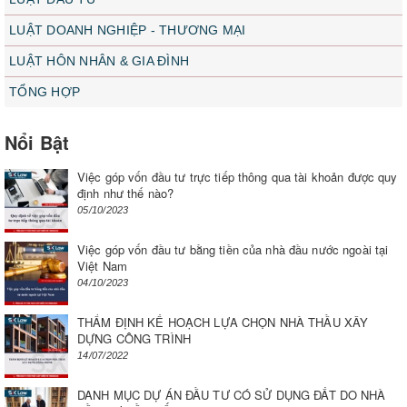
LUẬT DOANH NGHIỆP - THƯƠNG MẠI
LUẬT HÔN NHÂN & GIA ĐÌNH
TỔNG HỢP
Nổi Bật
Việc góp vốn đầu tư trực tiếp thông qua tài khoản được quy
định như thế nào?
05/10/2023
Việc góp vốn đầu tư bằng tiền của nhà đầu nước ngoài tại
Việt Nam
04/10/2023
THẨM ĐỊNH KẾ HOẠCH LỰA CHỌN NHÀ THẦU XÂY
DỰNG CÔNG TRÌNH
14/07/2022
DANH MỤC DỰ ÁN ĐẦU TƯ CÓ SỬ DỤNG ĐẤT DO NHÀ