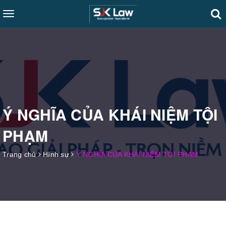
Toggle
navigation
Ý NGHĨA CỦA KHÁI NIỆM TỘI
PHẠM
Trang chủ
Hình sự
Ý NGHĨA CỦA KHÁI NIỆM TỘI PHẠM