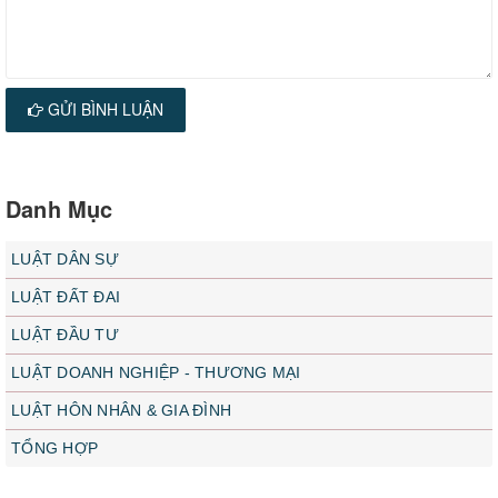
GỬI BÌNH LUẬN
Danh Mục
LUẬT DÂN SỰ
LUẬT ĐẤT ĐAI
LUẬT ĐẦU TƯ
LUẬT DOANH NGHIỆP - THƯƠNG MẠI
LUẬT HÔN NHÂN & GIA ĐÌNH
TỔNG HỢP