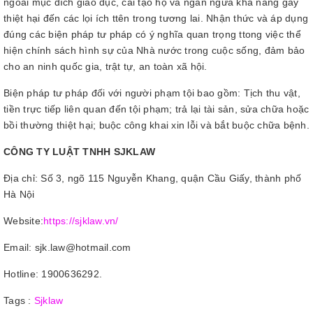
ngoài mục đích giáo dục, cải tạo họ và ngăn ngừa khả năng gây
thiệt hại đến các lọi ích ttên trong tương lai. Nhận thức và áp dụng
đúng các biện pháp tư pháp có ý nghĩa quan trọng ttong việc thể
hiện chính sách hình sự của Nhà nước trong cuộc sống, đảm bảo
cho an ninh quốc gia, trật tự, an toàn xã hội.
Biện pháp tư pháp đối với người phạm tội bao gồm: Tịch thu vật,
tiền trực tiếp liên quan đến tội phạm; trả lại tài sản, sửa chữa hoặc
bồi thường thiệt hại; buộc công khai xin lỗi và bắt buộc chữa bệnh.
CÔNG TY LUẬT TNHH SJKLAW
Địa chỉ: Số 3, ngõ 115 Nguyễn Khang, quận Cầu Giấy, thành phố
Hà Nội
Website:
https://sjklaw.vn/
Email: sjk.law@hotmail.com
Hotline: 1900636292.
Tags :
Sjklaw