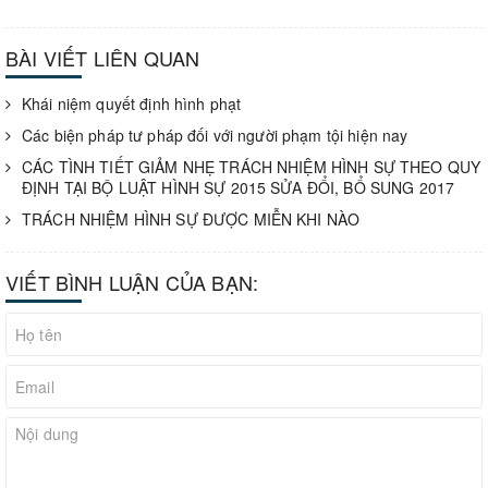
BÀI VIẾT LIÊN QUAN
Khái niệm quyết định hình phạt
Các biện pháp tư pháp đối với người phạm tội hiện nay
CÁC TÌNH TIẾT GIẢM NHẸ TRÁCH NHIỆM HÌNH SỰ THEO QUY
ĐỊNH TẠI BỘ LUẬT HÌNH SỰ 2015 SỬA ĐỔI, BỔ SUNG 2017
TRÁCH NHIỆM HÌNH SỰ ĐƯỢC MIỄN KHI NÀO
VIẾT BÌNH LUẬN CỦA BẠN: