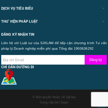
DỊCH VỤ TIÊU BIỂU
THƯ VIỆN PHÁP LUẬT
ĐĂNG KÝ NHẬN TIN
Liên hệ với Luật sư của SJKLAW để tiếp cận chương trình Tư vấn
pháp lý Doanh nghiệp miễn phí qua Tổng đài 1900636292
Đăng ký
CHỈ DẪN ĐƯỜNG ĐI
© Bản quyền thuộc về
Sjklaw
Cung cấp bởi
Sapo