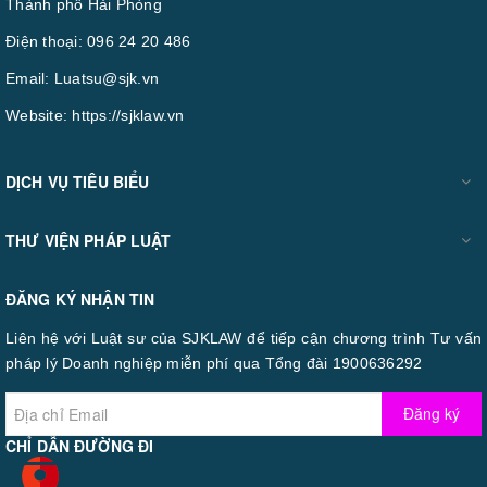
Thành phố Hải Phòng
Điện thoại:
096 24 20 486
Email:
Luatsu@sjk.vn
Website:
https://sjklaw.vn
DỊCH VỤ TIÊU BIỂU
THƯ VIỆN PHÁP LUẬT
ĐĂNG KÝ NHẬN TIN
Liên hệ với Luật sư của SJKLAW để tiếp cận chương trình Tư vấn
pháp lý Doanh nghiệp miễn phí qua Tổng đài 1900636292
Đăng ký
CHỈ DẪN ĐƯỜNG ĐI