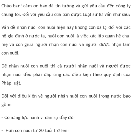
Chào bạn! cảm ơn bạn đã tin tưởng và gửi yêu cầu đến công ty
chúng tôi. Đối với yêu cầu của bạn được Luật sư tư vấn như sau:
Vấn đề nhận nuôi con nuôi hiện nay không còn xa lạ đối với các
hộ gia đình ở nước ta, nuôi con nuôi là việc xác lập quan hệ cha,
mẹ và con giữa người nhận con nuôi và người được nhận làm
con nuôi.
Để nhận nuôi con nuôi thì cả người nhận nuôi và người được
nhận nuôi đều phải đáp ứng các điều kiện theo quy định của
Pháp luật.
Đối với điều kiện về người nhận nuôi con nuôi trong nước bao
gồm:
- Có năng lực hành vi dân sự đầy đủ;
- Hơn con nuôi từ 20 tuổi trở lên;