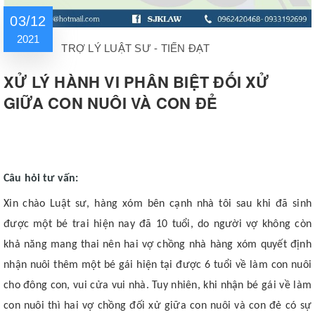
03/12
2021
TRỢ LÝ LUẬT SƯ - TIẾN ĐẠT
XỬ LÝ HÀNH VI PHÂN BIỆT ĐỐI XỬ
GIỮA CON NUÔI VÀ CON ĐẺ
Câu hỏi tư vấn:
Xin chào Luật sư, hàng xóm bên cạnh nhà tôi sau khi đã sinh
được một bé trai hiện nay đã 10 tuổi, do người vợ không còn
khả năng mang thai nên hai vợ chồng nhà hàng xóm quyết định
nhận nuôi thêm một bé gái hiện tại được 6 tuổi về làm con nuôi
cho đông con, vui cửa vui nhà. Tuy nhiên, khi nhận bé gái về làm
con nuôi thì hai vợ chồng đối xử giữa con nuôi và con đẻ có sự