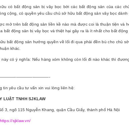
ữu có bất động sản bị vây bọc bởi các bất động sản của các ch
ng cộng, có quyền yêu cầu chủ sở hữu bất động sản vây bọc dành ch
ược mở trên bất động sản liền kề nào mà được coi là thuận tiện và h
ủa bất động sản bị vây bọc và thiệt hại gây ra là ít nhất cho bất động
ữu bất động sản hưởng quyền về lối đi qua phải đền bù cho chủ sở
thuận khác.
 này có ý nghĩa: Nếu hàng xóm không còn lối đi nào khác thì đươn
.
————————————-
 tin yêu cầu tư vấn xin vui lòng liên hệ:
Y LUẬT TNHH SJKLAW
 Số 3, ngõ 115 Nguyễn Khang, quận Cầu Giấy, thành phố Hà Nội
https://sjklaw.vn/