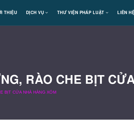
ỚI THIỆU
DỊCH VỤ
THƯ VIỆN PHÁP LUẬT
LIÊN H
NG, RÀO CHE BỊT CỬ
E BỊT CỬA NHÀ HÀNG XÓM