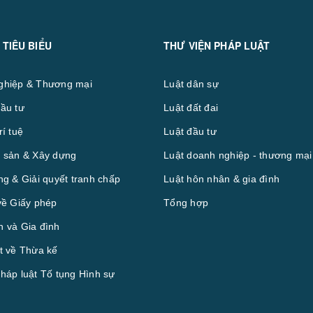
 TIÊU BIỂU
THƯ VIỆN PHÁP LUẬT
ghiệp & Thương mại
Luật dân sự
ầu tư
Luật đất đai
rí tuệ
Luật đầu tư
 sản & Xây dựng
Luật doanh nghiệp - thương mại
ng & Giải quyết tranh chấp
Luật hôn nhân & gia đình
về Giấy phép
Tổng hợp
 và Gia đình
t về Thừa kế
háp luật Tố tụng Hình sự