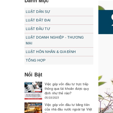
Danh Mục
LUẬT DÂN SỰ
LUẬT ĐẤT ĐAI
LUẬT ĐẦU TƯ
LUẬT DOANH NGHIỆP - THƯƠNG
MẠI
LUẬT HÔN NHÂN & GIA ĐÌNH
TỔNG HỢP
Nổi Bật
Việc góp vốn đầu tư trực tiếp
thông qua tài khoản được quy
định như thế nào?
05/10/2023
Việc góp vốn đầu tư bằng tiền
của nhà đầu nước ngoài tại Việt