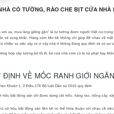
NHÀ CÓ TƯỜNG, RÀO CHE BỊT CỬA NHÀ
 em xa, mua láng giềng gần” là tư tưởng được người Việt coi trọng
n và xung khắc. Hàng xóm liền kề không chỉ giúp đỡ nhau về mặt 
có nhiều vụ việc xảy ra vì xây nhà ở không đúng quy định và có s
ường hợp xây tường bịt lối đi, bịt cửa nhà xóm có bị xử phạt hay kh
 ĐỊNH VỀ MỐC RANH GIỚI NGĂ
heo Khoản 1, 2 Điều 176 Bộ luật Dân sự 2015 quy định:
ở hữu bất động sản chỉ được dựng cột mốc, hàng rào, trồng cây, x
hủ sở hữu bất động sản liền kề có thể thỏa thuận với nhau về việ