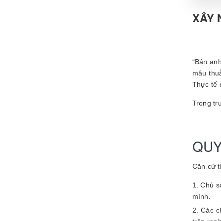
XÂY 
“Bán anh
mâu thuẫ
Thực tế 
Trong tr
QUY
Căn cứ t
Chủ s
mình.
Các c