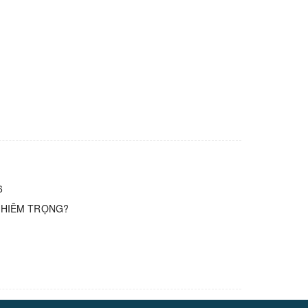
6
GHIÊM TRỌNG?