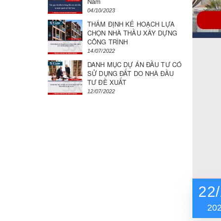
Nam
04/10/2023
THẨM ĐỊNH KẾ HOẠCH LỰA
CHỌN NHÀ THẦU XÂY DỰNG
CÔNG TRÌNH
14/07/2022
DANH MỤC DỰ ÁN ĐẦU TƯ CÓ
SỬ DỤNG ĐẤT DO NHÀ ĐẦU
TƯ ĐỀ XUẤT
12/07/2022
22/
20