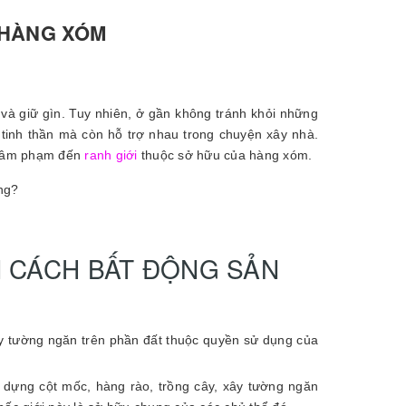
 HÀNG XÓM
 và giữ gìn. Tuy nhiên, ở gần không tránh khỏi những
tinh thần mà còn hỗ trợ nhau trong chuyện xây nhà.
ự xâm phạm đến
ranh giới
thuộc sở hữu của hàng xóm.
ông?
N CÁCH BẤT ĐỘNG SẢN
ây tường ngăn trên phần đất thuộc quyền sử dụng của
c dựng cột mốc, hàng rào, trồng cây, xây tường ngăn