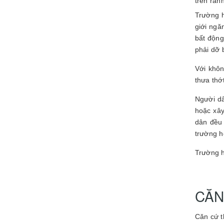
trên ran
Trường h
giới ngă
bất động
phải dỡ 
Với khôn
thưa thớ
Người dâ
hoặc xây
dân đều 
trường h
Trường h
CĂN
Căn cứ t