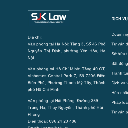
DỊCH VỤ
Doanh n
Địa chỉ:
Văn phòng tại Hà Nội: Tầng 3, Số 46 Phố
Tư vấn đ
Nguyễn Thị Định, phường Yên Hòa, Hà
Sở hữu t
Nội.
Bất động
Văn phòng tại Hồ Chí Minh: Tầng 40 OT,
Tranh tụ
Vinhomes Central Park 7, Số 720A Điện
Biên Phủ, Phường Thạnh Mỹ Tây, Thành
Dịch vụ 
phố Hồ Chí Minh.
Hôn nhân
Văn phòng tại Hải Phòng: Đường 359
Pháp luậ
Trung Hà, Thuỷ Nguyên, Thành phố Hải
Tư vấn p
Phòng
Điện thoại:
096 24 20 486
Email:
Luatsu@sjk.vn