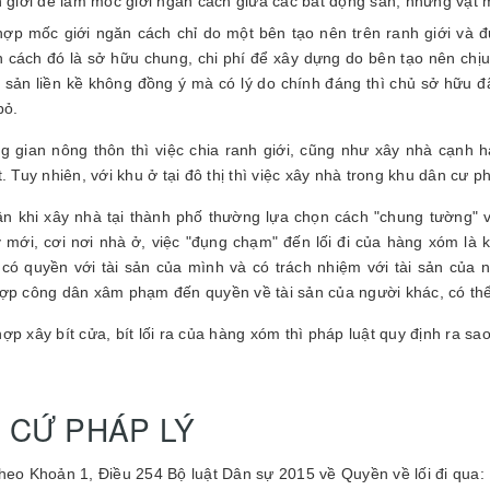
h giới để làm mốc giới ngăn cách giữa các bất động sản; những vật 
ợp mốc giới ngăn cách chỉ do một bên tạo nên trên ranh giới và đ
n cách đó là sở hữu chung, chi phí để xây dựng do bên tạo nên chị
 sản liền kề không đồng ý mà có lý do chính đáng thì chủ sở hữu đ
bỏ.
g gian nông thôn thì việc chia ranh giới, cũng như xây nhà cạnh
t. Tuy nhiên, với khu ở tại đô thị thì việc xây nhà trong khu dân cư
n khi xây nhà tại thành phố thường lựa chọn cách "chung tường" 
 mới, cơi nơi nhà ở, việc "đụng chạm" đến lối đi của hàng xóm là k
có quyền với tài sản của mình và có trách nhiệm với tài sản của n
ợp công dân xâm phạm đến quyền về tài sản của người khác, có thể 
ợp xây bít cửa, bít lối ra của hàng xóm thì pháp luật quy định ra sa
 CỨ PHÁP LÝ
heo Khoản 1, Điều 254 Bộ luật Dân sự 2015 về Quyền về lối đi qua: