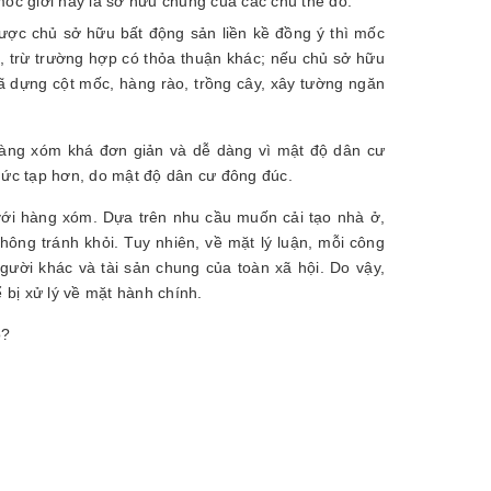
mốc giới này là sở hữu chung của các chủ thể đó.
ược chủ sở hữu bất động sản liền kề đồng ý thì mốc
u, trừ trường hợp có thỏa thuận khác; nếu chủ sở hữu
ã dựng cột mốc, hàng rào, trồng cây, xây tường ngăn
 hàng xóm khá đơn giản và dễ dàng vì mật độ dân cư
 phức tạp hơn, do mật độ dân cư đông đúc.
với hàng xóm. Dựa trên nhu cầu muốn cải tạo nhà ở,
hông tránh khỏi. Tuy nhiên, về mặt lý luận, mỗi công
gười khác và tài sản chung của toàn xã hội. Do vậy,
bị xử lý về mặt hành chính.
o?