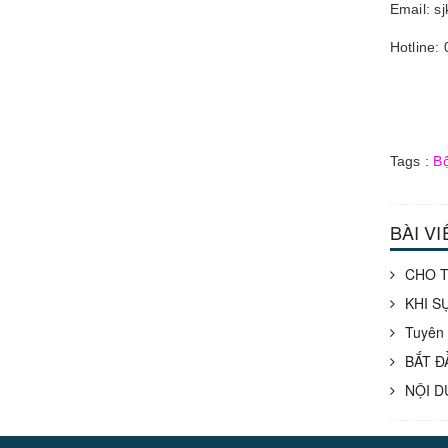
Email: s
Hotline:
Tags :
Bộ
BÀI V
CHO T
KHI S
Tuyên 
BẮT Đ
NỘI D