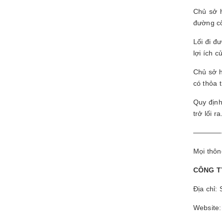
Chủ sở h
đường cô
Lối đi đ
lợi ích c
Chủ sở h
có thỏa 
Quy định
trở lối ra
————
Mọi thông
CÔNG T
Địa chỉ:
Website: