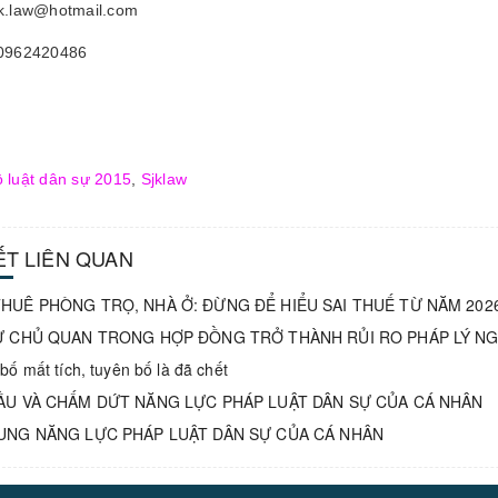
jk.law@hotmail.com
 0962420486
 luật dân sự 2015
,
Sjklaw
IẾT LIÊN QUAN
HUÊ PHÒNG TRỌ, NHÀ Ở: ĐỪNG ĐỂ HIỂU SAI THUẾ TỪ NĂM 202
Ự CHỦ QUAN TRONG HỢP ĐỒNG TRỞ THÀNH RỦI RO PHÁP LÝ N
bố mất tích, tuyên bố là đã chết
ẦU VÀ CHẤM DỨT NĂNG LỰC PHÁP LUẬT DÂN SỰ CỦA CÁ NHÂN
UNG NĂNG LỰC PHÁP LUẬT DÂN SỰ CỦA CÁ NHÂN