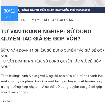
30/11
2022
TRỢ LÝ LÝ LUẬT SƯ CAO VÂN
TƯ VẤN DOANH NGHIỆP: SỬ DỤNG
QUYỀN TÁC GIẢ ĐỂ GÓP VỐN?
TƯ VẤN DOANH NGHIỆP: SỬ DỤNG QUYỀN TÁC GIẢ ĐỂ GÓP
VỐN?
Tình huống: Anh A cùng với 3 người bạn nữa của mình thành lập
một công ty cổ phần. Anh A là một tác giả chuyên viết truyện. vậy
trong trường hợp này anh A có thể sử dụng quyền tác giả để góp
vốn được không?
Trả lời: