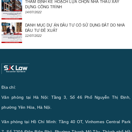
THẨM ĐỊNH KẾ HOẠCH LỰA CHỌN NHÀ THẦU XÂY
DỰNG CÔNG TRÌNH
14/07/2022
DANH MỤC DỰ ÁN ĐẦU TƯ CÓ SỬ DỤNG ĐẤT DO NHÀ
ĐẦU TƯ ĐỀ XUẤT
12/07/2022
Địa chỉ:
Văn phòng tại Hà Nội: Tầng 3, Số 46 Phố Nguyễn Thị Định,
phường Yên Hòa, Hà Nội.
Văn phòng tại Hồ Chí Minh: Tầng 40 OT, Vinhomes Central Park
7, Số 720A Điện Biên Phủ, Phường Thạnh Mỹ Tây, Thành phố Hồ