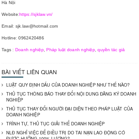
Hà Nội
Website:
https://sjklaw.vn/
Email: sjk.law@hotmail.com
Hotline: 0962420486
Tags :
Doanh nghiệp
,
Pháp luật doanh nghiệp
,
quyền tác giả
BÀI VIẾT LIÊN QUAN
LUẬT QUY ĐỊNH DẤU CỦA DOANH NGHIỆP NHƯ THẾ NÀO?
THỦ TỤC THÔNG BÁO THAY ĐỔI NỘI DUNG ĐĂNG KÝ DOANH
NGHIỆP
THỦ TỤC THAY ĐỔI NGƯỜI ĐẠI DIỆN THEO PHÁP LUẬT CỦA
DOANH NGHIỆP
TRÌNH TỰ, THỦ TỤC GIẢI THỂ DOANH NGHIỆP
NLĐ NGHỈ VIỆC ĐỂ ĐIỀU TRỊ DO TAI NẠN LAO ĐỘNG CÓ
ĐƯỢC HƯỞNG 100% LƯƠNG?