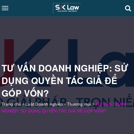
Toggle
navigation
TƯ VẤN DOANH NGHIỆP: SỬ
DỤNG QUYỀN TÁC GIẢ ĐỂ
GÓP VỐN?
Trang chủ
Luật Doanh nghiệp - Thương mại
TƯ VẤN DOANH
NGHIỆP: SỬ DỤNG QUYỀN TÁC GIẢ ĐỂ GÓP VỐN?