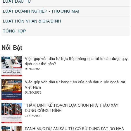
LUẬT ĐẦU TƯ
LUẬT DOANH NGHIỆP - THƯƠNG MẠI
LUẬT HÔN NHÂN & GIA ĐÌNH
TỔNG HỢP
Nổi Bật
Việc góp vốn đầu tư trực tiếp thông qua tài khoản được quy
định như thế nào?
05/10/2023
Việc góp vốn đầu tư bằng tiền của nhà đầu nước ngoài tại
Việt Nam
04/10/2023
THẨM ĐỊNH KẾ HOẠCH LỰA CHỌN NHÀ THẦU XÂY
DỰNG CÔNG TRÌNH
14/07/2022
DANH MỤC DỰ ÁN ĐẦU TƯ CÓ SỬ DỤNG ĐẤT DO NHÀ