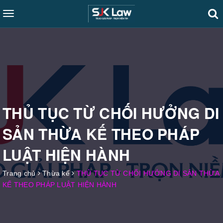
Toggle
navigation
THỦ TỤC TỪ CHỐI HƯỞNG DI
SẢN THỪA KẾ THEO PHÁP
LUẬT HIỆN HÀNH
Trang chủ
Thừa kế
THỦ TỤC TỪ CHỐI HƯỞNG DI SẢN THỪA
KẾ THEO PHÁP LUẬT HIỆN HÀNH