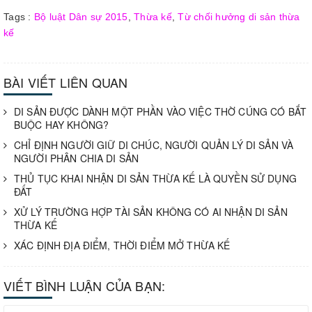
Tags :
Bộ luật Dân sự 2015
,
Thừa kế
,
Từ chối hưởng di sản thừa
kế
BÀI VIẾT LIÊN QUAN
DI SẢN ĐƯỢC DÀNH MỘT PHẦN VÀO VIỆC THỜ CÚNG CÓ BẮT
BUỘC HAY KHÔNG?
CHỈ ĐỊNH NGƯỜI GIỮ DI CHÚC, NGƯỜI QUẢN LÝ DI SẢN VÀ
NGƯỜI PHÂN CHIA DI SẢN
THỦ TỤC KHAI NHẬN DI SẢN THỪA KẾ LÀ QUYỀN SỬ DỤNG
ĐẤT
XỬ LÝ TRƯỜNG HỢP TÀI SẢN KHÔNG CÓ AI NHẬN DI SẢN
THỪA KẾ
XÁC ĐỊNH ĐỊA ĐIỂM, THỜI ĐIỂM MỞ THỪA KẾ
VIẾT BÌNH LUẬN CỦA BẠN: