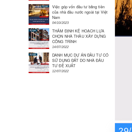
Việc góp vốn đầu tư bằng tiền
của nhà đầu nước ngoài tại Việt
Nam
04/10/2023
THẨM ĐỊNH KẾ HOẠCH LỰA
CHỌN NHÀ THẦU XÂY DỰNG
CÔNG TRÌNH
14/07/2022
DANH MỤC DỰ ÁN ĐẦU TƯ CÓ
SỬ DỤNG ĐẤT DO NHÀ ĐẦU
TƯ ĐỀ XUẤT
12/07/2022
29/