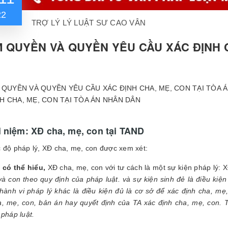
22
TRỢ LÝ LÝ LUẬT SƯ CAO VÂN
 QUYỀN VÀ QUYỀN YÊU CẦU XÁC ĐỊNH C
H CHA, MẸ, CON TẠI TÒA ÁN NHÂN DÂN
i niệm: XĐ cha, mẹ, con tại TAND
 độ pháp lý, XĐ cha, mẹ, con được xem xét:
 có thể hiểu,
XĐ cha, mẹ, con với tư cách là một sự kiện pháp lý
à con theo quy định của pháp luật. và sự kiện sinh đẻ là điều kiệ
 hành vi pháp lý khác là điều kiện đủ là cơ sở để xác định cha, mẹ
, mẹ, con, bản án hay quyết định của TA xác định cha, mẹ, con.
 pháp luật.