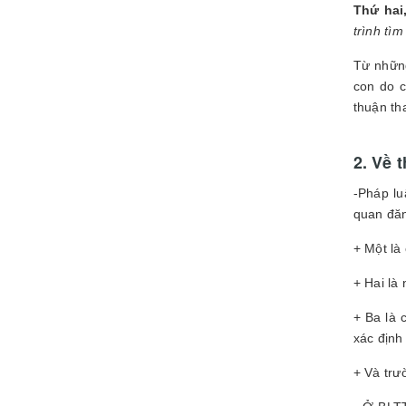
Thứ hai
trình tì
Từ những
con do c
thuận th
2. Về 
-Pháp l
quan đăn
+ Một là
+ Hai là
+ Ba là 
xác định
+ Và trư