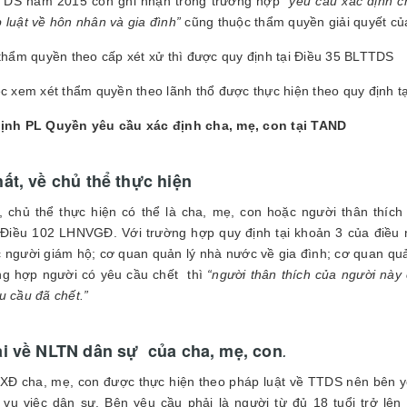
TDS năm 2015 còn ghi nhận trong trường hợp “
yêu cầu xác định c
 luật về hôn nhân và gia đình”
cũng thuộc thẩm quyền giải quyết củ
 thẩm quyền theo cấp xét xử thì được quy định tại Điều 35 BLTTDS
ệc xem xét thẩm quyền theo lãnh thổ được thực hiện theo quy định 
định PL Quyền yêu cầu xác định cha, mẹ, con tại TAND
ất,
về chủ thể thực hiện
 chủ thể thực hiện có thể là cha, mẹ, con hoặc người thân thích
Điều 102 LHNVGĐ. Với trường hợp quy định tại khoản 3 của điều nà
 người giám hộ; cơ quan quản lý nhà nước về gia đình; cơ quan quả
ng hợp người có yêu cầu chết
thì
“người thân thích của người này
u cầu đã chết.”
i về NLTN dân sự của cha, mẹ, con
.
 XĐ cha, mẹ, con được thực hiện theo pháp luật về TTDS nên bên 
 vụ việc dân sự. Bên yêu cầu phải là người từ đủ 18 tuổi trở 