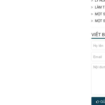
LY HÔ
LÀM T
MỘT S
MỘT S
VIẾT 
GỬ