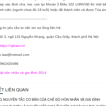
ợp xác định cha, mẹ, con tại Khoản 3 Điều 102 LHNVGĐ thì một bê
nh niên (người chưa đủ 18 tuổi) hoặc đã thành niên và được Tòa á
--------------------------------------
 tin yêu cầu tư vấn xin vui lòng liên hệ:
 Số 3, ngõ 115 Nguyễn Khang, quận Cầu Giấy, thành phố Hà Nội
https://sjklaw.vn/
jk.law@hotmail.com
 0962420486
ật hôn nhân và gia đình 2014
IẾT LIÊN QUAN
 NGUYÊN TẮC CƠ BẢN CỦA CHẾ ĐỘ HÔN NHÂN VÀ GIA ĐÌNH