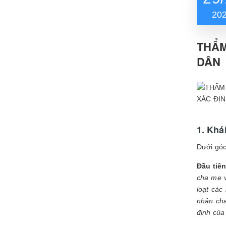
20
THẨM
DÂN
XÁC ĐỊN
1. Khá
Dưới góc
Đầu tiên
cha mẹ v
loạt các
nhận cha
định của