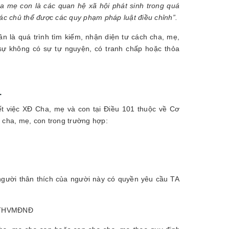
a mẹ con là các quan hệ xã hội phát sinh trong quá
các chủ thể được các quy phạm pháp luật điều chỉnh”.
ân là quá trình tìm kiếm, nhận diện tư cách cha, mẹ,
sự không có sự tự nguyện, có tranh chấp hoặc thỏa
L
ết việc XĐ Cha, mẹ và con tại Điều 101 thuộc về Cơ
 cha, mẹ, con trong trường hợp:
người thân thích của người này có quyền yêu cầu TA
, MTHVMĐNĐ