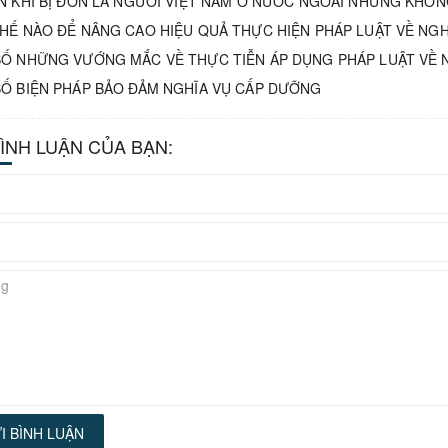
N KHI BỊ ĐƠN LÀ NGƯỜI VIỆT NAM Ở NƯỚC NGOÀI NHƯNG KHÔN
HẾ NÀO ĐỂ NÂNG CAO HIỆU QUẢ THỰC HIỆN PHÁP LUẬT VỀ NGH
Ố NHỮNG VƯỚNG MẮC VỀ THỰC TIỄN ÁP DỤNG PHÁP LUẬT VỀ 
Ố BIỆN PHÁP BẢO ĐẢM NGHĨA VỤ CẤP DƯỠNG
BÌNH LUẬN CỦA BẠN:
I BÌNH LUẬN