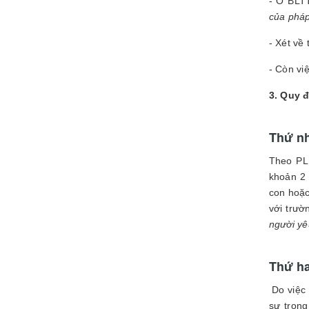
- Ở BLT
của pháp
- Xét về
- Còn vi
3. Quy 
Thứ nh
Theo PL,
khoản 2 
con hoặc
với trườ
người yê
Thứ ha
Do việc
sự trong