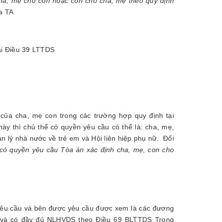
ha, mẹ cho con hoặc con cho cha, mẹ theo quy định
a TA
tại Điều 39 LTTDS
 của cha, mẹ con trong các trường hợp quy định tại
y thì chủ thể có quyền yêu cầu có thể là: cha, mẹ,
n lý nhà nước về trẻ em và Hội liên hiệp phụ nữ. Đối
 có quyền yêu cầu Tòa án xác định cha, mẹ, con cho
yêu cầu và bên được yêu cầu được xem là các đương
lên và có đầy đủ NLHVDS theo Điều 69 BLTTDS
Trong
.