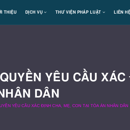
ỚI THIỆU
DỊCH VỤ
THƯ VIỆN PHÁP LUẬT
LIÊN H
QUYỀN YÊU CẦU XÁC 
 NHÂN DÂN
YỀN YÊU CẦU XÁC ĐỊNH CHA, MẸ, CON TẠI TÒA ÁN NHÂN DÂN