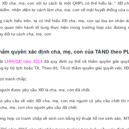
,
XĐ cha, mẹ, con với tư cách là một QHPL có thể hiểu là: “
XĐ ch
m kiếm, nhận diện tư cách làm cha, mẹ, con về mặt huyết thống của 
 cách hiểu trên, ta có thể hiểu XĐ cha, mẹ, con tại tòa án nhân d
ơ quan tiến hành tố tụng thực hiện trong trường hợp các đương 
ay đổi tư cách cha, mẹ, con
thẩm quyền xác định cha, mẹ, con của TAND theo P
uật
LHNVGĐ năm 2014
đã quy định cụ thể về thẩm quyền giải quy
g ký hộ tịch hoặc TA. Theo đó, TA có thẩm quyền giải quyết việc XĐ
 có tranh chấp;
 người được yêu cầu XĐ là cha, mẹ, con đã chết;
có yêu cầu về việc XĐ cha, mẹ, con mà người có yêu cầu chết thì 
 cha, mẹ, con cho người yêu cầu đã chết;
ờng hợp có tranh chấp về sinh con bằng kỹ thuật hỗ trợ sinh sản