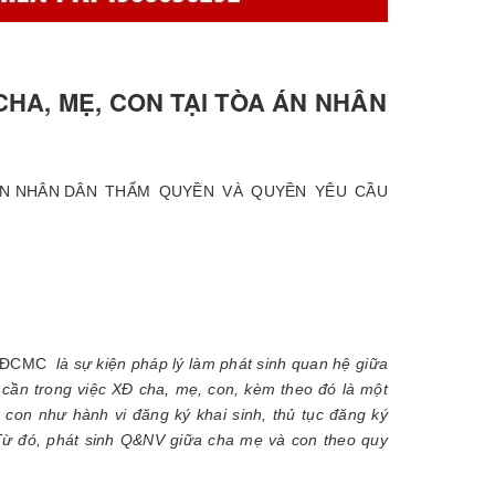
HA, MẸ, CON TẠI TÒA ÁN NHÂN
THẨM QUYỀN VÀ QUYỀN YÊU CẦU
: XĐCMC
là sự kiện pháp lý làm phát sinh quan hệ giữa
n cần trong việc XĐ cha, mẹ, con, kèm theo đó là một
, con như hành vi đăng ký khai sinh, thủ tục đăng ký
 Từ đó, phát sinh Q&NV giữa cha mẹ và con theo quy