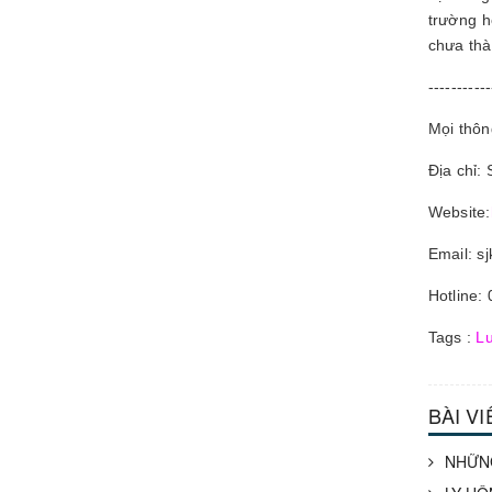
trường h
chưa thà
-----------
Mọi thông
Địa chỉ:
Website:
Email: s
Hotline:
Tags :
Lu
BÀI V
NHỮNG