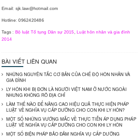
Email: sjk.law@hotmail.com
Hotline: 0962420486
Tags :
Bộ luật Tố tụng Dân sự 2015
,
Luật hôn nhân và gia đình
2014
BÀI VIẾT LIÊN QUAN
NHỮNG NGUYÊN TẮC CƠ BẢN CỦA CHẾ ĐỘ HÔN NHÂN VÀ
GIA ĐÌNH
LY HÔN KHI BỊ ĐƠN LÀ NGƯỜI VIỆT NAM Ở NƯỚC NGOÀI
NHƯNG KHÔNG RÕ ĐỊA CHỈ
LÀM THẾ NÀO ĐỂ NÂNG CAO HIỆU QUẢ THỰC HIỆN PHÁP
LUẬT VỀ NGHĨA VỤ CẤP DƯỠNG CHO CON KHI LY HÔN?
MỘT SỐ NHỮNG VƯỚNG MẮC VỀ THỰC TIỄN ÁP DỤNG PHÁP
LUẬT VỀ NGHĨA VỤ CẤP DƯỠNG CHO CON KHI LY HÔN
MỘT SỐ BIỆN PHÁP BẢO ĐẢM NGHĨA VỤ CẤP DƯỠNG