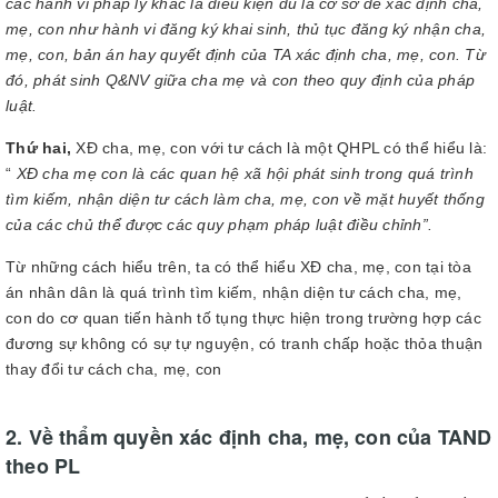
các hành vi pháp lý khác là điều kiện đủ là cơ sở để xác định cha,
mẹ, con như hành vi đăng ký khai sinh, thủ tục đăng ký nhận cha,
mẹ, con, bản án hay quyết định của TA xác định cha, mẹ, con. Từ
đó, phát sinh Q&NV giữa cha mẹ và con theo quy định của pháp
luật.
Thứ hai,
XĐ cha, mẹ, con với tư cách là một QHPL có thể hiểu là:
“
XĐ cha mẹ con là các quan hệ xã hội phát sinh trong quá trình
tìm kiếm, nhận diện tư cách làm cha, mẹ, con về mặt huyết thống
của các chủ thể được các quy phạm pháp luật điều chỉnh”.
Từ những cách hiểu trên, ta có thể hiểu XĐ cha, mẹ, con tại tòa
án nhân dân là quá trình tìm kiếm, nhận diện tư cách cha, mẹ,
con do cơ quan tiến hành tố tụng thực hiện trong trường hợp các
đương sự không có sự tự nguyện, có tranh chấp hoặc thỏa thuận
thay đổi tư cách cha, mẹ, con
2. Về thẩm quyền xác định cha, mẹ, con của TAND
theo PL