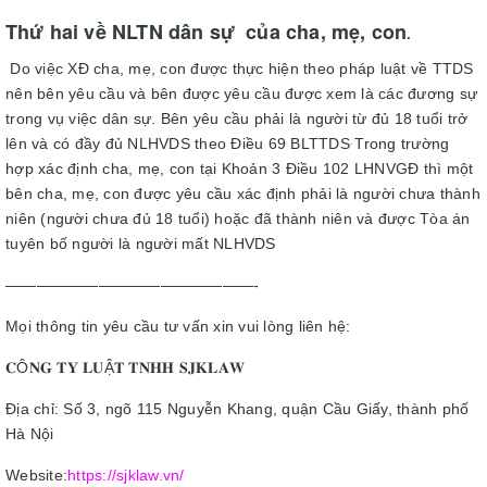
Thứ hai về NLTN dân sự của cha, mẹ, con
.
Do việc XĐ cha, mẹ, con được thực hiện theo pháp luật về TTDS
nên bên yêu cầu và bên được yêu cầu được xem là các đương sự
trong vụ việc dân sự. Bên yêu cầu phải là người từ đủ 18 tuổi trở
lên và có đầy đủ NLHVDS theo Điều 69 BLTTDS
Trong trường
.
hợp xác định cha, mẹ, con tại Khoản 3 Điều 102 LHNVGĐ thì một
bên cha, mẹ, con được yêu cầu xác định phải là người chưa thành
niên (người chưa đủ 18 tuổi) hoặc đã thành niên và được Tòa án
tuyên bố người là người mất NLHVDS
————————————————-
Mọi thông tin yêu cầu tư vấn xin vui lòng liên hệ:
𝐂Ô𝐍𝐆 𝐓𝐘 𝐋𝐔Ậ𝐓 𝐓𝐍𝐇𝐇 𝐒𝐉𝐊𝐋𝐀𝐖
Địa chỉ: Số 3, ngõ 115 Nguyễn Khang, quận Cầu Giấy, thành phố
Hà Nội
Website:
https://sjklaw.vn/