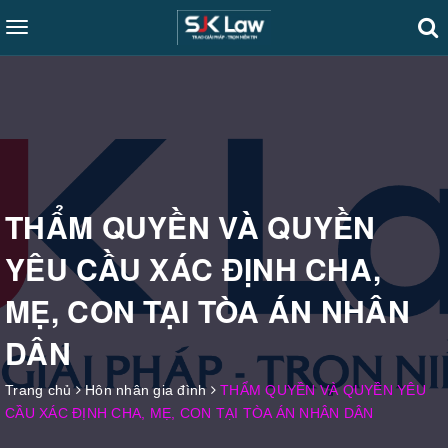
Toggle
navigation
THẨM QUYỀN VÀ QUYỀN
YÊU CẦU XÁC ĐỊNH CHA,
MẸ, CON TẠI TÒA ÁN NHÂN
DÂN
Trang chủ
Hôn nhân gia đình
THẨM QUYỀN VÀ QUYỀN YÊU
CẦU XÁC ĐỊNH CHA, MẸ, CON TẠI TÒA ÁN NHÂN DÂN