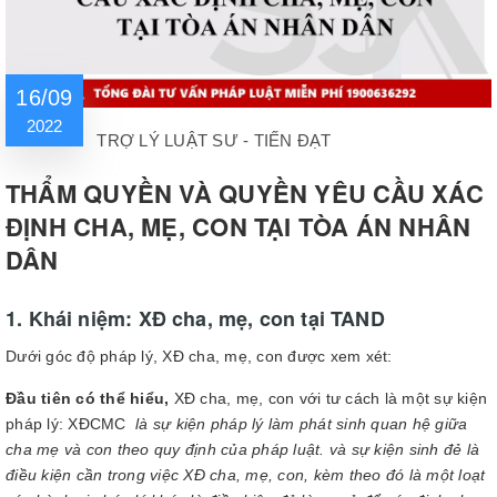
16/09
2022
TRỢ LÝ LUẬT SƯ - TIẾN ĐẠT
THẨM QUYỀN VÀ QUYỀN YÊU CẦU XÁC
ĐỊNH CHA, MẸ, CON TẠI TÒA ÁN NHÂN
DÂN
1. Khái niệm: XĐ cha, mẹ, con tại TAND
Dưới góc độ pháp lý, XĐ cha, mẹ, con được xem xét:
Đầu tiên có thể hiểu,
XĐ cha, mẹ, con với tư cách là một sự kiện
pháp lý: XĐCMC
là sự kiện pháp lý làm phát sinh quan hệ giữa
cha mẹ và con theo quy định của pháp luật. và sự kiện sinh đẻ là
điều kiện cần trong việc XĐ cha, mẹ, con, kèm theo đó là một loạt