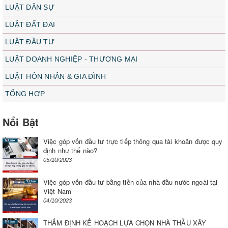
LUẬT DÂN SỰ
LUẬT ĐẤT ĐAI
LUẬT ĐẦU TƯ
LUẬT DOANH NGHIỆP - THƯƠNG MẠI
LUẬT HÔN NHÂN & GIA ĐÌNH
TỔNG HỢP
Nổi Bật
Việc góp vốn đầu tư trực tiếp thông qua tài khoản được quy
định như thế nào?
05/10/2023
Việc góp vốn đầu tư bằng tiền của nhà đầu nước ngoài tại
Việt Nam
04/10/2023
THẨM ĐỊNH KẾ HOẠCH LỰA CHỌN NHÀ THẦU XÂY