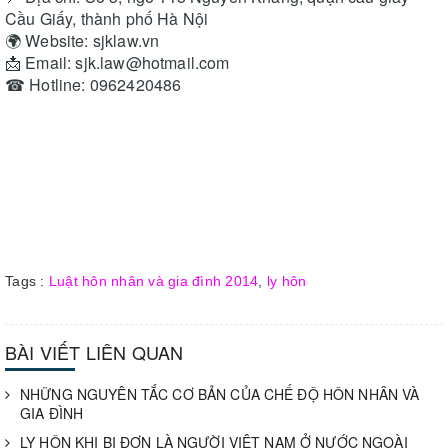
Cầu Giấy, thành phố Hà Nội
🌍 Website: sjklaw.vn
📩 Email: sjk.law@hotmail.com
☎ Hotline: 0962420486
Tags :
Luật hôn nhân và gia đình 2014
,
ly hôn
BÀI VIẾT LIÊN QUAN
NHỮNG NGUYÊN TẮC CƠ BẢN CỦA CHẾ ĐỘ HÔN NHÂN VÀ
GIA ĐÌNH
LY HÔN KHI BỊ ĐƠN LÀ NGƯỜI VIỆT NAM Ở NƯỚC NGOÀI