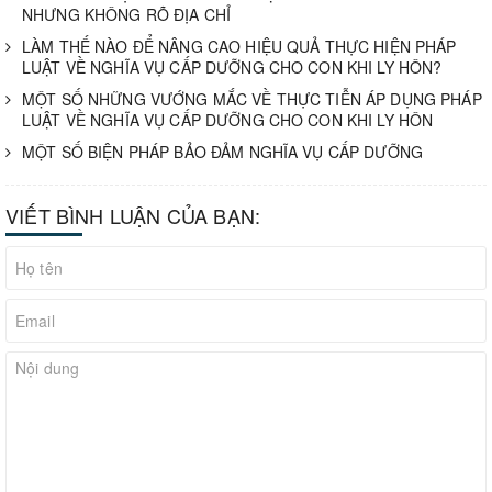
NHƯNG KHÔNG RÕ ĐỊA CHỈ
LÀM THẾ NÀO ĐỂ NÂNG CAO HIỆU QUẢ THỰC HIỆN PHÁP
LUẬT VỀ NGHĨA VỤ CẤP DƯỠNG CHO CON KHI LY HÔN?
MỘT SỐ NHỮNG VƯỚNG MẮC VỀ THỰC TIỄN ÁP DỤNG PHÁP
LUẬT VỀ NGHĨA VỤ CẤP DƯỠNG CHO CON KHI LY HÔN
MỘT SỐ BIỆN PHÁP BẢO ĐẢM NGHĨA VỤ CẤP DƯỠNG
VIẾT BÌNH LUẬN CỦA BẠN: