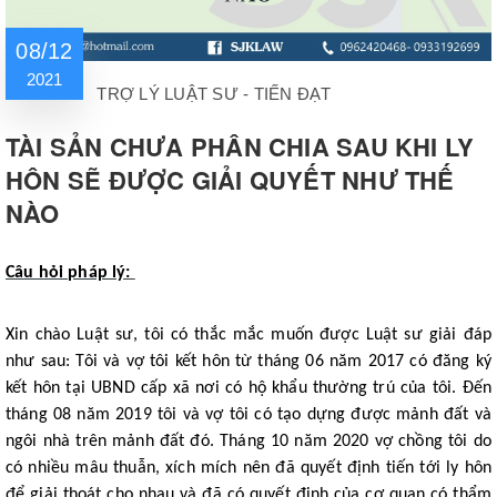
08/12
2021
TRỢ LÝ LUẬT SƯ - TIẾN ĐẠT
TÀI SẢN CHƯA PHÂN CHIA SAU KHI LY
HÔN SẼ ĐƯỢC GIẢI QUYẾT NHƯ THẾ
NÀO
Câu hỏi pháp lý:
Xin chào Luật sư, tôi có thắc mắc muốn được Luật sư giải đáp
như sau: Tôi và vợ tôi kết hôn từ tháng 06 năm 2017 có đăng ký
kết hôn tại UBND cấp xã nơi có hộ khẩu thường trú của tôi. Đến
tháng 08 năm 2019 tôi và vợ tôi có tạo dựng được mảnh đất và
ngôi nhà trên mảnh đất đó. Tháng 10 năm 2020 vợ chồng tôi do
có nhiều mâu thuẫn, xích mích nên đã quyết định tiến tới ly hôn
để giải thoát cho nhau và đã có quyết định của cơ quan có thẩm