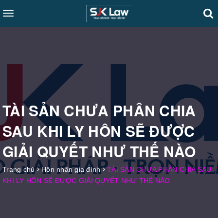
Toggle
navigation
TÀI SẢN CHƯA PHÂN CHIA
SAU KHI LY HÔN SẼ ĐƯỢC
GIẢI QUYẾT NHƯ THẾ NÀO
Trang chủ
Hôn nhân gia đình
TÀI SẢN CHƯA PHÂN CHIA SAU
KHI LY HÔN SẼ ĐƯỢC GIẢI QUYẾT NHƯ THẾ NÀO