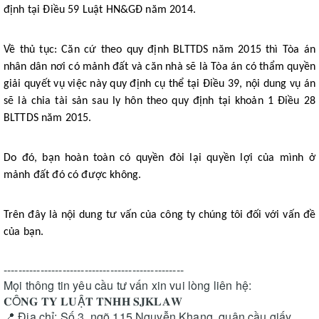
định tại Điều 59 Luật HN&GĐ năm 2014.
Về thủ tục: Căn cứ theo quy định BLTTDS năm 2015 thì Tòa án
nhân dân nơi có mảnh đất và căn nhà sẽ là Tòa án có thẩm quyền
giải quyết vụ việc này quy định cụ thể tại Điều 39, nội dung vụ án
sẽ là chia tài sản sau ly hôn theo quy định tại khoản 1 Điều 28
BLTTDS năm 2015.
Do đó, bạn hoàn toàn có quyền đòi lại quyền lợi của mình ở
mảnh đất đó có được không.
Trên đây là nội dung tư vấn của công ty chúng tôi đối với vấn đề
của bạn.
-------------------------------------------------
Mọi thông tin yêu cầu tư vấn xin vui lòng liên hệ:
𝐂Ô𝐍𝐆 𝐓𝐘 𝐋𝐔Ậ𝐓 𝐓𝐍𝐇𝐇 𝐒𝐉𝐊𝐋𝐀𝐖
📍 Địa chỉ: Số 3, ngõ 115 Nguyễn Khang, quận cầu giấy