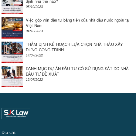
định như thế nào?
05/10/2023
Việc góp vốn đầu tư bằng tiền của nhà đầu nước ngoài tại
Việt Nam
04/10/2023
THẨM ĐỊNH KẾ HOẠCH LỰA CHỌN NHÀ THẦU XÂY
DỰNG CÔNG TRÌNH
14/07/2022
DANH MỤC DỰ ÁN ĐẦU TƯ CÓ SỬ DỤNG ĐẤT DO NHÀ
ĐẦU TƯ ĐỀ XUẤT
12/07/2022
Địa chỉ: