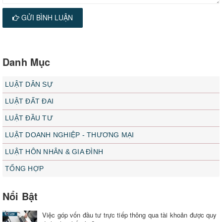
GỬI BÌNH LUẬN
Danh Mục
LUẬT DÂN SỰ
LUẬT ĐẤT ĐAI
LUẬT ĐẦU TƯ
LUẬT DOANH NGHIỆP - THƯƠNG MẠI
LUẬT HÔN NHÂN & GIA ĐÌNH
TỔNG HỢP
Nổi Bật
Việc góp vốn đầu tư trực tiếp thông qua tài khoản được quy