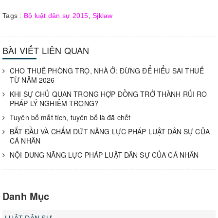
Tags :
Bộ luật dân sự 2015
,
Sjklaw
BÀI VIẾT LIÊN QUAN
CHO THUÊ PHÒNG TRỌ, NHÀ Ở: ĐỪNG ĐỂ HIỂU SAI THUẾ
TỪ NĂM 2026
KHI SỰ CHỦ QUAN TRONG HỢP ĐỒNG TRỞ THÀNH RỦI RO
PHÁP LÝ NGHIÊM TRỌNG?
Tuyên bố mất tích, tuyên bố là đã chết
BẮT ĐẦU VÀ CHẤM DỨT NĂNG LỰC PHÁP LUẬT DÂN SỰ CỦA
CÁ NHÂN
NỘI DUNG NĂNG LỰC PHÁP LUẬT DÂN SỰ CỦA CÁ NHÂN
Danh Mục
LUẬT DÂN SỰ