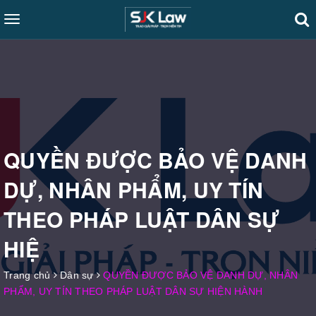
Toggle
navigation
QUYỀN ĐƯỢC BẢO VỆ DANH
DỰ, NHÂN PHẨM, UY TÍN
THEO PHÁP LUẬT DÂN SỰ
HIỆ
Trang chủ
Dân sự
QUYỀN ĐƯỢC BẢO VỆ DANH DỰ, NHÂN
PHẨM, UY TÍN THEO PHÁP LUẬT DÂN SỰ HIỆN HÀNH