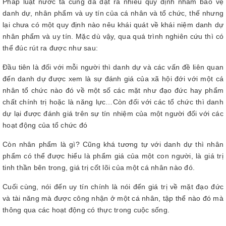
Pháp luật nước ta cũng đã đặt ra nhiều quy định nhằm bảo vệ
danh dự, nhân phẩm và uy tín của cá nhân và tổ chức, thế nhưng
lại chưa có một quy định nào nêu khái quát về khái niệm danh dự
nhân phẩm và uy tín. Mặc dù vậy, qua quá trình nghiên cứu thì có
thể đúc rút ra được như sau:
Đầu tiên là đối với mỗi người thì danh dự và các vấn đề liên quan
đến danh dự được xem là sự đánh giá của xã hội đới với một cá
nhân tổ chức nào đó về một số các mặt như đạo đức hay phẩm
chất chính trị hoặc là năng lực…Còn đối với các tổ chức thì danh
dự lại được đánh giá trên sự tín nhiệm của một người đối với các
hoạt động của tổ chức đó
Còn nhân phẩm là gì? Cũng khá tương tự với danh dự thì nhân
phẩm có thể được hiểu là phẩm giá của một con người, là giá trị
tinh thần bên trong, giá trị cốt lõi của một cá nhân nào đó.
Cuối cùng, nói đến uy tín chính là nói đến giá trị về mặt đạo đức
và tài năng mà được công nhận ở một cá nhân, tập thể nào đó mà
thông qua các hoạt động có thực trong cuộc sống.