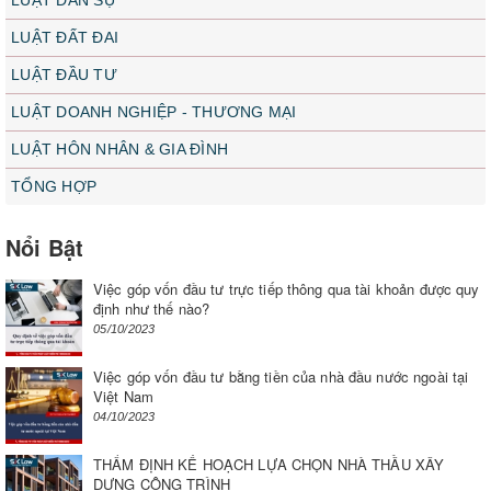
LUẬT ĐẤT ĐAI
LUẬT ĐẦU TƯ
LUẬT DOANH NGHIỆP - THƯƠNG MẠI
LUẬT HÔN NHÂN & GIA ĐÌNH
TỔNG HỢP
Nổi Bật
Việc góp vốn đầu tư trực tiếp thông qua tài khoản được quy
định như thế nào?
05/10/2023
Việc góp vốn đầu tư bằng tiền của nhà đầu nước ngoài tại
Việt Nam
04/10/2023
THẨM ĐỊNH KẾ HOẠCH LỰA CHỌN NHÀ THẦU XÂY
DỰNG CÔNG TRÌNH