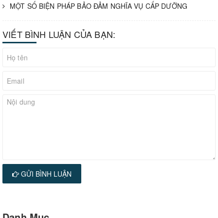
MỘT SỐ BIỆN PHÁP BẢO ĐẢM NGHĨA VỤ CẤP DƯỠNG
VIẾT BÌNH LUẬN CỦA BẠN:
GỬI BÌNH LUẬN
Danh Mục