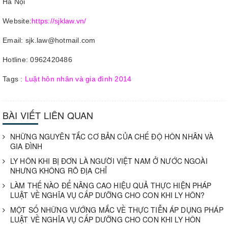
Hà Nội
Website:
https://sjklaw.vn/
Email: sjk.law@hotmail.com
Hotline: 0962420486
Tags :
Luật hôn nhân và gia đình 2014
BÀI VIẾT LIÊN QUAN
NHỮNG NGUYÊN TẮC CƠ BẢN CỦA CHẾ ĐỘ HÔN NHÂN VÀ
GIA ĐÌNH
LY HÔN KHI BỊ ĐƠN LÀ NGƯỜI VIỆT NAM Ở NƯỚC NGOÀI
NHƯNG KHÔNG RÕ ĐỊA CHỈ
LÀM THẾ NÀO ĐỂ NÂNG CAO HIỆU QUẢ THỰC HIỆN PHÁP
LUẬT VỀ NGHĨA VỤ CẤP DƯỠNG CHO CON KHI LY HÔN?
MỘT SỐ NHỮNG VƯỚNG MẮC VỀ THỰC TIỄN ÁP DỤNG PHÁP
LUẬT VỀ NGHĨA VỤ CẤP DƯỠNG CHO CON KHI LY HÔN