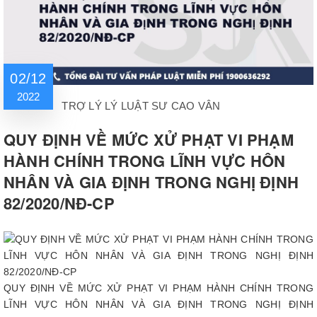
02/12
2022
TRỢ LÝ LÝ LUẬT SƯ CAO VÂN
QUY ĐỊNH VỀ MỨC XỬ PHẠT VI PHẠM
HÀNH CHÍNH TRONG LĨNH VỰC HÔN
NHÂN VÀ GIA ĐỊNH TRONG NGHỊ ĐỊNH
82/2020/NĐ-CP
QUY ĐỊNH VỀ MỨC XỬ PHẠT VI PHẠM HÀNH CHÍNH TRONG
LĨNH VỰC HÔN NHÂN VÀ GIA ĐỊNH TRONG NGHỊ ĐỊNH