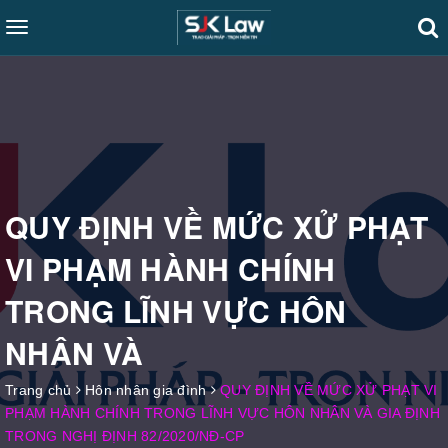
Toggle
navigation
QUY ĐỊNH VỀ MỨC XỬ PHẠT
VI PHẠM HÀNH CHÍNH
TRONG LĨNH VỰC HÔN
NHÂN VÀ
Trang chủ
Hôn nhân gia đình
QUY ĐỊNH VỀ MỨC XỬ PHẠT VI
PHẠM HÀNH CHÍNH TRONG LĨNH VỰC HÔN NHÂN VÀ GIA ĐỊNH
TRONG NGHỊ ĐỊNH 82/2020/NĐ-CP