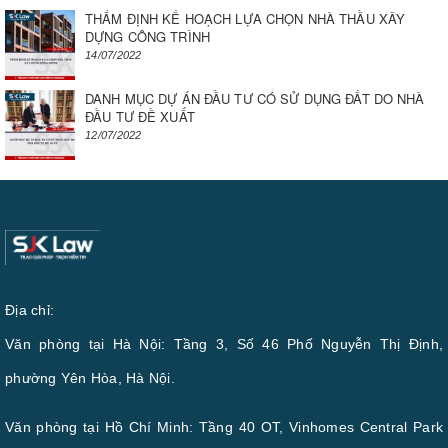
THẨM ĐỊNH KẾ HOẠCH LỰA CHỌN NHÀ THẦU XÂY
DỰNG CÔNG TRÌNH
14/07/2022
DANH MỤC DỰ ÁN ĐẦU TƯ CÓ SỬ DỤNG ĐẤT DO NHÀ
ĐẦU TƯ ĐỀ XUẤT
12/07/2022
Địa chỉ:
Văn phòng tại Hà Nội: Tầng 3, Số 46 Phố Nguyễn Thị Định,
phường Yên Hòa, Hà Nội.
Văn phòng tại Hồ Chí Minh: Tầng 40 OT, Vinhomes Central Park