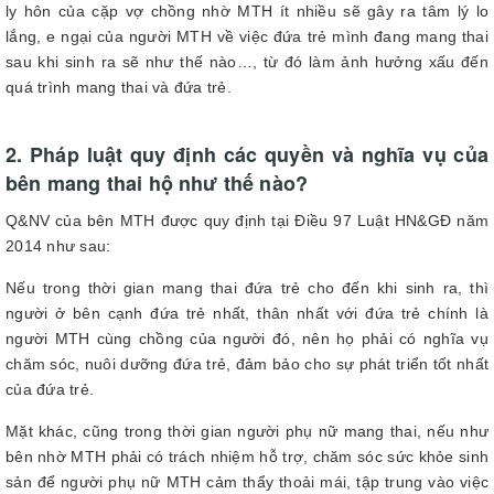
ly hôn của cặp vợ chồng nhờ MTH ít nhiều sẽ gây ra tâm lý lo
lắng, e ngại của người MTH về việc đứa trẻ mình đang mang thai
sau khi sinh ra sẽ như thế nào…, từ đó làm ảnh hưởng xấu đến
quá trình mang thai và đứa trẻ.
2. Pháp luật quy định các quyền và nghĩa vụ của
bên mang thai hộ như thế nào?
Q&NV của bên MTH được quy định tại Điều 97 Luật HN&GĐ năm
2014 như sau:
Nếu trong thời gian mang thai đứa trẻ cho đến khi sinh ra, thì
người ở bên cạnh đứa trẻ nhất, thân nhất với đứa trẻ chính là
người MTH cùng chồng của người đó, nên họ phải có nghĩa vụ
chăm sóc, nuôi dưỡng đứa trẻ, đảm bảo cho sự phát triển tốt nhất
của đứa trẻ.
Mặt khác, cũng trong thời gian người phụ nữ mang thai, nếu như
bên nhờ MTH phải có trách nhiệm hỗ trợ, chăm sóc sức khỏe sinh
sản để người phụ nữ MTH cảm thẩy thoải mái, tập trung vào việc