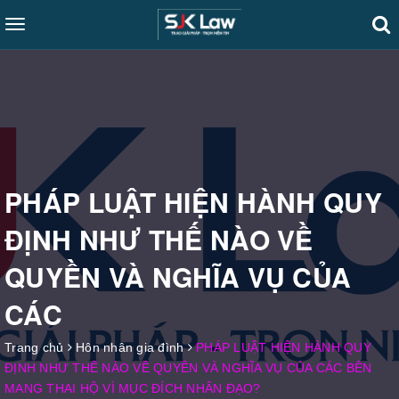
Toggle
navigation
PHÁP LUẬT HIỆN HÀNH QUY
ĐỊNH NHƯ THẾ NÀO VỀ
QUYỀN VÀ NGHĨA VỤ CỦA
CÁC
Trang chủ
Hôn nhân gia đình
PHÁP LUẬT HIỆN HÀNH QUY
ĐỊNH NHƯ THẾ NÀO VỀ QUYỀN VÀ NGHĨA VỤ CỦA CÁC BÊN
MANG THAI HỘ VÌ MỤC ĐÍCH NHÂN ĐẠO?