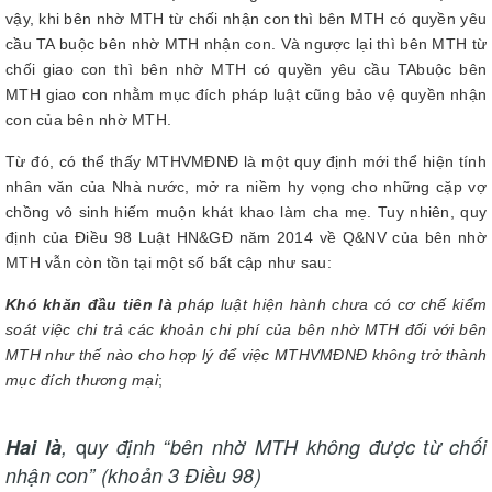
vậy, khi bên nhờ MTH từ chối nhận con thì bên MTH có quyền yêu
cầu TA buộc bên nhờ MTH nhận con. Và ngược lại thì bên MTH từ
chối giao con thì bên nhờ MTH có quyền yêu cầu TAbuộc bên
MTH giao con nhằm mục đích pháp luật cũng bảo vệ quyền nhận
con của bên nhờ MTH.
Từ đó, có thể thấy MTHVMĐNĐ là một quy định mới thể hiện tính
nhân văn của Nhà nước, mở ra niềm hy vọng cho những cặp vợ
chồng vô sinh hiếm muộn khát khao làm cha mẹ. Tuy nhiên, quy
định của Điều 98 Luật HN&GĐ năm 2014 về Q&NV của bên nhờ
MTH vẫn còn tồn tại một số bất cập như sau:
Khó khăn đầu tiên là
pháp luật hiện hành chưa có cơ chế kiểm
soát việc chi trả các khoản chi phí của bên nhờ MTH đối với bên
MTH như thế nào cho hợp lý để việc MTHVMĐNĐ không trở thành
mục đích thương mại
;
q
Hai là
,
uy định “bên nhờ MTH không được từ chối
nhận con” (khoản 3 Điều 98)