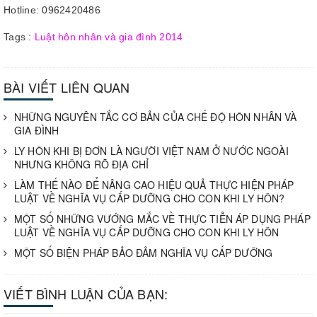
Hotline: 0962420486
Tags :
Luật hôn nhân và gia đình 2014
BÀI VIẾT LIÊN QUAN
NHỮNG NGUYÊN TẮC CƠ BẢN CỦA CHẾ ĐỘ HÔN NHÂN VÀ
GIA ĐÌNH
LY HÔN KHI BỊ ĐƠN LÀ NGƯỜI VIỆT NAM Ở NƯỚC NGOÀI
NHƯNG KHÔNG RÕ ĐỊA CHỈ
LÀM THẾ NÀO ĐỂ NÂNG CAO HIỆU QUẢ THỰC HIỆN PHÁP
LUẬT VỀ NGHĨA VỤ CẤP DƯỠNG CHO CON KHI LY HÔN?
MỘT SỐ NHỮNG VƯỚNG MẮC VỀ THỰC TIỄN ÁP DỤNG PHÁP
LUẬT VỀ NGHĨA VỤ CẤP DƯỠNG CHO CON KHI LY HÔN
MỘT SỐ BIỆN PHÁP BẢO ĐẢM NGHĨA VỤ CẤP DƯỠNG
VIẾT BÌNH LUẬN CỦA BẠN: