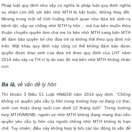
Pháp luật quy định như vậy có nghĩa là pháp luật quy định nghĩa
vụ nhận con đối với bên nhờ MTH là bắt buộc, không thay đổi.
Nhưng trong một số tình huống khách quan như đứa trẻ sinh ra
bệnh tật, cặp vợ chồng nhờ MTH ly hôn… mà hai bên muốn thỏa
thuận chuyển quyền làm cha mẹ từ bên nhờ MTH sang bên MTH
để đảm bảo quyền lợi cho đứa trẻ là không thể theo quy định nói
trên. Mặt khác quy định này cũng có thể không đảm bảo được
quyền được khai sinh của đứa trẻ theo quy định của LHT năm
2014 nếu xảy ra TH vì lý do nào đó mà bên nhờ MTH không nhận
con
Ba l
à,
về vấn đề ly hôn
Thì khoản 3 Điều 51 Luật HN&GĐ năm 2014 quy định:
“Chồng
không có quyền yêu cầu ly hôn trong trường hợp vợ đang có thai,
sinh con hoặc đang nuôi con dưới 12 tháng tuổi”
. Trong trường
hợp MTHVMĐNĐ, người vợ nhờ MTH không đang mang thai nên
quyền yêu cầu ly hôn của người chồng nhờ MTH không bị hạn
chế. Tuy nhiên, điều này không hợp lý bởi các tác động từ vấn đề