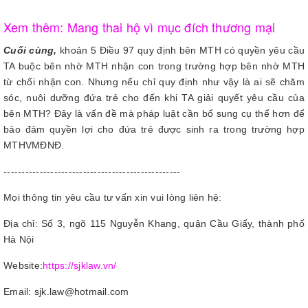
Xem thêm: Mang thai hộ vì mục đích thương mại
Cuối cùng,
khoản 5 Điều 97 quy định bên MTH có quyền yêu cầu
TA buộc bên nhờ MTH nhận con trong trường hợp bên nhờ MTH
từ chối nhận con. Nhưng nếu chỉ quy định như vậy là ai sẽ chăm
sóc, nuôi dưỡng đứa trẻ cho đến khi TA giải quyết yêu cầu của
bên MTH? Đây là vấn đề mà pháp luật cần bổ sung cụ thể hơn để
bảo đảm quyền lợi cho đứa trẻ được sinh ra trong trường hợp
MTHVMĐNĐ.
-------------------------------------------------
Mọi thông tin yêu cầu tư vấn xin vui lòng liên hệ:
Địa chỉ: Số 3, ngõ 115 Nguyễn Khang, quận Cầu Giấy, thành phố
Hà Nội
Website:
https://sjklaw.vn/
Email: sjk.law@hotmail.com