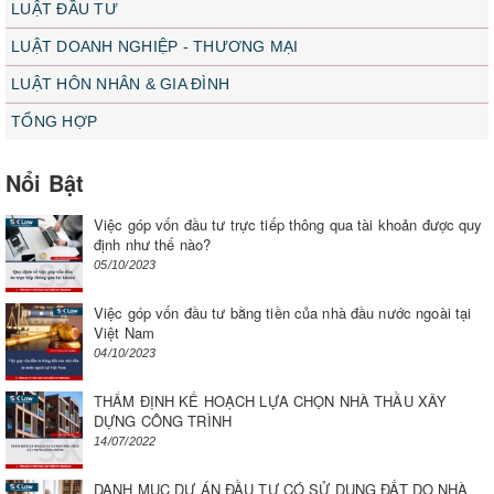
LUẬT ĐẦU TƯ
LUẬT DOANH NGHIỆP - THƯƠNG MẠI
LUẬT HÔN NHÂN & GIA ĐÌNH
TỔNG HỢP
Nổi Bật
Việc góp vốn đầu tư trực tiếp thông qua tài khoản được quy
định như thế nào?
05/10/2023
Việc góp vốn đầu tư bằng tiền của nhà đầu nước ngoài tại
Việt Nam
04/10/2023
THẨM ĐỊNH KẾ HOẠCH LỰA CHỌN NHÀ THẦU XÂY
DỰNG CÔNG TRÌNH
14/07/2022
DANH MỤC DỰ ÁN ĐẦU TƯ CÓ SỬ DỤNG ĐẤT DO NHÀ