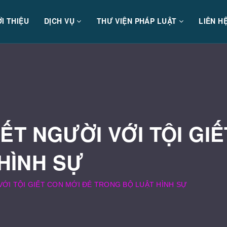
ỚI THIỆU
DỊCH VỤ
THƯ VIỆN PHÁP LUẬT
LIÊN H
IẾT NGƯỜI VỚI TỘI GI
HÌNH SỰ
VỚI TỘI GIẾT CON MỚI ĐẺ TRONG BỘ LUẬT HÌNH SỰ