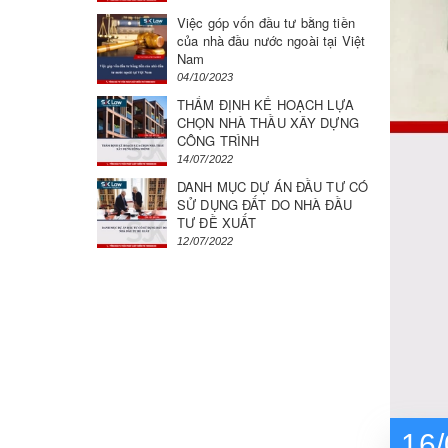
Việc góp vốn đầu tư bằng tiền
của nhà đầu nước ngoài tại Việt
Nam
04/10/2023
THẨM ĐỊNH KẾ HOẠCH LỰA
CHỌN NHÀ THẦU XÂY DỰNG
CÔNG TRÌNH
14/07/2022
DANH MỤC DỰ ÁN ĐẦU TƯ CÓ
SỬ DỤNG ĐẤT DO NHÀ ĐẦU
TƯ ĐỀ XUẤT
12/07/2022
16/