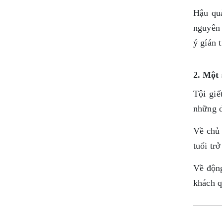
Hậu quả
nguyên 
ý gíán t
2. Một 
Tội giế
những d
Về chủ 
tuổi tr
Về động
khách q
———