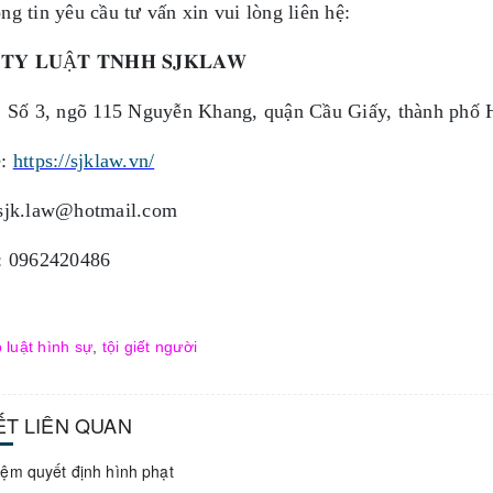
ng tin yêu cầu tư vấn xin vui lòng liên hệ:
𝐓𝐘
𝐋𝐔
Ậ
𝐓
𝐓𝐍𝐇𝐇
𝐒𝐉𝐊𝐋𝐀𝐖
: Số 3, ngõ 115 Nguyễn Khang, quận Cầu Giấy, thành phố 
e:
https://sjklaw.vn/
 sjk.law@hotmail.com
: 0962420486
 luật hình sự
,
tội giết người
IẾT LIÊN QUAN
iệm quyết định hình phạt