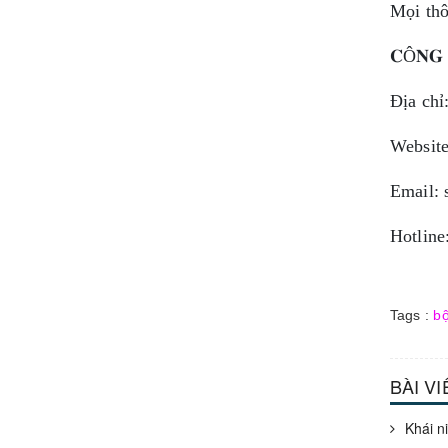
Mọi thô
𝐂
Ô
𝐍𝐆
Địa chỉ
Websit
Email:
Hotline
Tags :
bộ
BÀI V
Khái n