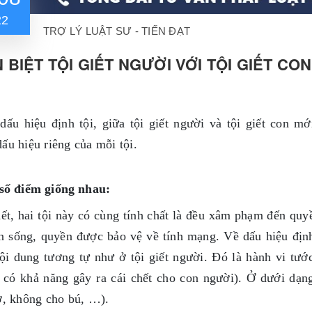
22
TRỢ LÝ LUẬT SƯ - TIẾN ĐẠT
 BIỆT TỘI GIẾT NGƯỜI VỚI TỘI GIẾT CO
dấu hiệu định tội, giữa tội giết người và tội giết con 
ấu hiệu riêng của mỗi tội.
số điểm giống nhau:
ết, hai tội này có cùng tính chất là đều xâm phạm đến quy
n sống, quyền được bảo vệ về tính mạng. Về dấu hiệu định
ội dung tương tự như ở tội giết người. Đó là hành vi tước
 có khả năng gây ra cái chết cho con người). Ở dưới dạ
ở, không cho bú, …).