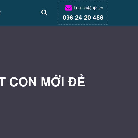
Luatsu@sjk.vn
Ệ
096 24 20 486
ẾT CON MỚI ĐẺ