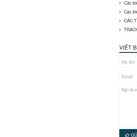
Các bi
Các bi
CÁC T
TRÁCH
VIẾT 
GỬ