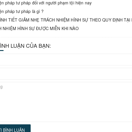
ện pháp tư pháp đối với người phạm tội hiện nay
ện pháp tư pháp là gì ?
ÌNH TIẾT GIẢM NHẸ TRÁCH NHIỆM HÌNH SỰ THEO QUY ĐỊNH TẠI 
 NHIỆM HÌNH SỰ ĐƯỢC MIỄN KHI NÀO
BÌNH LUẬN CỦA BẠN:
I BÌNH LUẬN