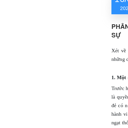
20
PHÂN
SỰ
Xét về 
những d
1. Một 
Trước h
là quyề
đẻ có n
hành vi
ngạt th