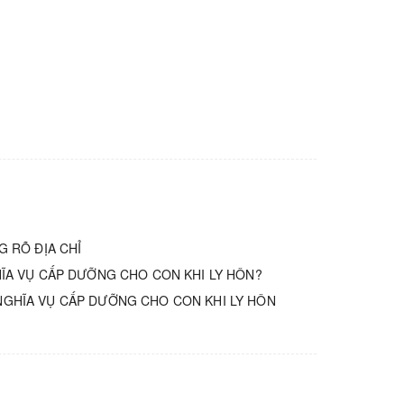
G RÕ ĐỊA CHỈ
ĨA VỤ CẤP DƯỠNG CHO CON KHI LY HÔN?
NGHĨA VỤ CẤP DƯỠNG CHO CON KHI LY HÔN