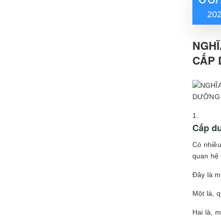
20
NGHĨ
CẤP
DƯỠNG 
Cấp dư
Có nhiều
quan hệ 
Đây là m
Một là, 
Hai là, 