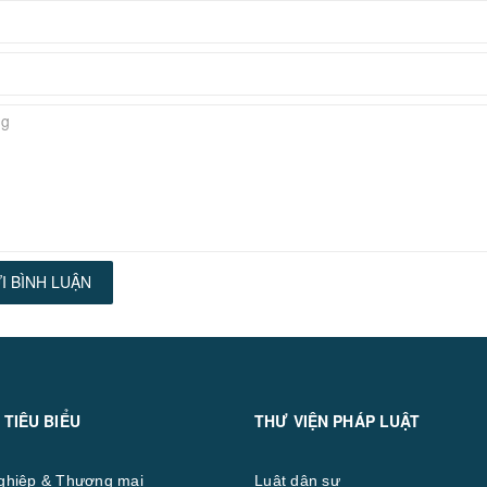
I BÌNH LUẬN
 TIÊU BIỂU
THƯ VIỆN PHÁP LUẬT
ghiệp & Thương mại
Luật dân sự