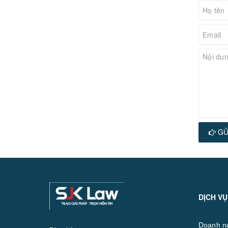
GỬ
DỊCH VỤ
Doanh n