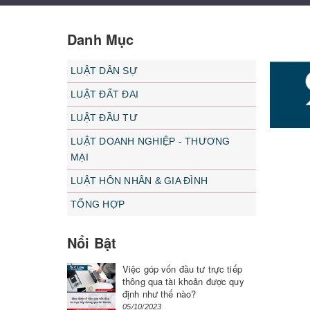
Danh Mục
LUẬT DÂN SỰ
LUẬT ĐẤT ĐAI
LUẬT ĐẦU TƯ
LUẬT DOANH NGHIỆP - THƯƠNG
MẠI
LUẬT HÔN NHÂN & GIA ĐÌNH
TỔNG HỢP
Nổi Bật
Việc góp vốn đầu tư trực tiếp
thông qua tài khoản được quy
định như thế nào?
05/10/2023