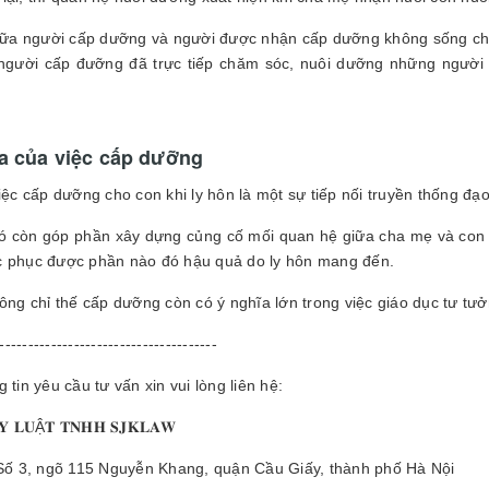
giữa người cấp dưỡng và người được nhận cấp dưỡng không sống chu
người cấp đưỡng đã trực tiếp chăm sóc, nuôi dưỡng những người
a của việc cấp dưỡng
việc cấp dưỡng cho con khi ly hôn là một sự tiếp nối truyền thống đ
Nó còn góp phần xây dựng củng cố mối quan hệ giữa cha mẹ và con 
 phục được phần nào đó hậu quả do ly hôn mang đến.
hông chỉ thế cấp dưỡng còn có ý nghĩa lớn trong việc giáo dục tư tưở
--------------------------------------
 tin yêu cầu tư vấn xin vui lòng liên hệ:
 𝐋𝐔Ậ𝐓 𝐓𝐍𝐇𝐇 𝐒𝐉𝐊𝐋𝐀𝐖
 Số 3, ngõ 115 Nguyễn Khang, quận Cầu Giấy, thành phố Hà Nội