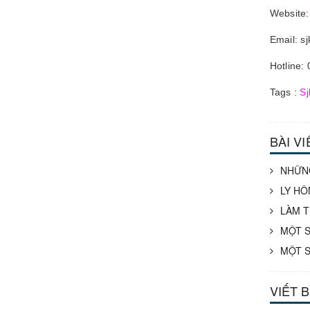
Website:
Email: s
Hotline:
Tags :
Sj
BÀI V
NHỮNG
LY HÔ
LÀM T
MỘT S
MỘT S
VIẾT 