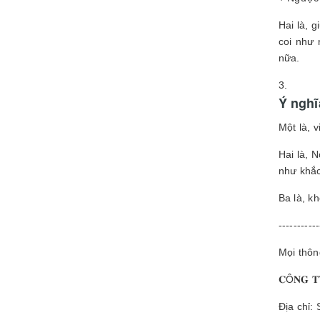
Hai là, 
coi như 
nữa.
Ý nghĩ
Một là, 
Hai là, 
như khắc
Ba là, k
-----------
Mọi thông
𝐂Ô𝐍𝐆 𝐓
Địa chỉ: