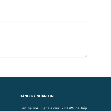
ĐĂNG KÝ NHẬN TIN
Liên hệ với Luật sư của SJKLAW để tiếp