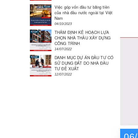
Việc góp vốn đầu tư bằng tiền
của nhà đầu nước ngoài tại Việt
Nam
04/10/2023
THẨM ĐỊNH KẾ HOẠCH LỰA
CHỌN NHÀ THẦU XÂY DỰNG
CÔNG TRÌNH
14/07/2022
DANH MỤC DỰ ÁN ĐẦU TƯ CÓ
SỬ DỤNG ĐẤT DO NHÀ ĐẦU
TƯ ĐỀ XUẤT
12/07/2022
06/