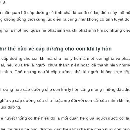
ng.
ới mối quan hệ cấp dưỡng có tính chất là có đi có lại, điều này thể
g không đồng thời cùng lúc diễn ra cũng như không có tính tuyệt đố
g nó là một mối quan hệ phát sinh và chỉ phát sinh khi có những điề
hư thế nào về cấp dưỡng cho con khi ly hôn
 cấp dưỡng cho con khi mà cha mẹ ly hôn là một loại nghĩa vụ pháp
cái, nếu đứa trẻ là người chưa thành niên hoặc đã thành niên như
i mình. Thế nhưng người cấp dưỡng phải là người không trực ti
i trường hợp cấp dưỡng cho con khi ly hôn cũng mang những đặc đi
nghĩa vụ cấp dưỡng của cha hoặc mẹ đối với con cái của mình khi họ
nuôi dưỡng.
ệ huyết thống có thể hiểu đó là mối quan hệ giữa người được coi là c
lại, thì quan hệ nuôi dưỡng xuất hiện khi cha mẹ nhận nuôi con nuôi