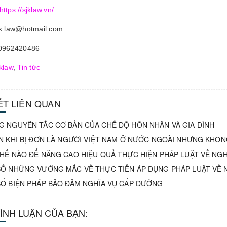
https://sjklaw.vn/
jk.law@hotmail.com
 0962420486
klaw
,
Tin tức
IẾT LIÊN QUAN
 NGUYÊN TẮC CƠ BẢN CỦA CHẾ ĐỘ HÔN NHÂN VÀ GIA ĐÌNH
N KHI BỊ ĐƠN LÀ NGƯỜI VIỆT NAM Ở NƯỚC NGOÀI NHƯNG KHÔN
HẾ NÀO ĐỂ NÂNG CAO HIỆU QUẢ THỰC HIỆN PHÁP LUẬT VỀ NGH
Ố NHỮNG VƯỚNG MẮC VỀ THỰC TIỄN ÁP DỤNG PHÁP LUẬT VỀ 
Ố BIỆN PHÁP BẢO ĐẢM NGHĨA VỤ CẤP DƯỠNG
BÌNH LUẬN CỦA BẠN: