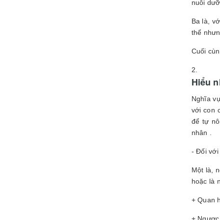
nuôi dưỡ
Ba là, v
thể nhưn
Cuối cùn
Hiểu n
Nghĩa vụ
với con 
để tự nô
nhân .
- Đối vớ
Một là, 
hoặc là 
+ Quan h
+ Ngược 