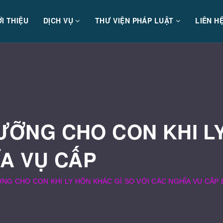
ỚI THIỆU
DỊCH VỤ
THƯ VIỆN PHÁP LUẬT
LIÊN H
ƯỠNG CHO CON KHI L
ĨA VỤ CẤP
NG CHO CON KHI LY HÔN KHÁC GÌ SO VỚI CÁC NGHĨA VỤ CẤ