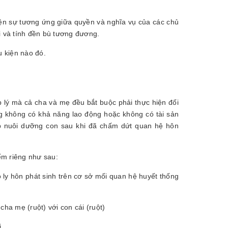
 hiện sự tương ứng giữa quyền và nghĩa vụ của các chủ
i và tính đền bù tương đương.
u kiện nào đó.
 lý mà cả cha và mẹ đều bắt buộc phải thực hiện đối
ng không có khả năng lao động hoặc không có tài sản
ếp nuôi dưỡng con sau khi đã chấm dứt quan hệ hôn
ểm riêng như sau:
 ly hôn phát sinh trên cơ sở mối quan hệ huyết thống
ha mẹ (ruột) với con cái (ruột)
.