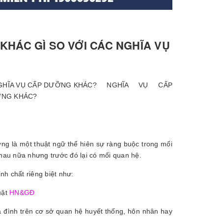
KHÁC GÌ SO VỚI CÁC NGHĨA VỤ
NGHĨA VỤ CẤP
ỠNG KHÁC?
ng là một thuật ngữ thể hiên sự ràng buộc trong mối
au nữa nhưng trước đó lại có mối quan hệ.
h chất riêng biệt như:
uật
HN&GĐ
ia đình trên cơ sở quan hệ huyết thống, hôn nhân hay