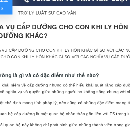
23
TRỢ LÝ LUẬT SƯ CAO VÂN
A VỤ CẤP DƯỠNG CHO CON KHI LY HÔN 
 DƯỠNG KHÁC?
CHO CON KHI LY HÔN KHÁC GÌ SO VỚI CÁC NGHĨA VỤ CẤP DƯ
ỡng là gì và có đặc điểm như thế nào?
 khái niệm về cấp dưỡng nhưng có thể hiểu khái quát rằng cấp dưỡ
về nghĩa vụ và quyền giữa những người họ không sống chung với nh
ột chế định mang tính pháp lý, nên cũng có những đặc điểm mang tín
quan hệ cấp dưỡng là một quan hệ nhân thân gắn liền với TS trong l
mối quan hệ này không chỉ phát sinh giữa những thành viên trong g