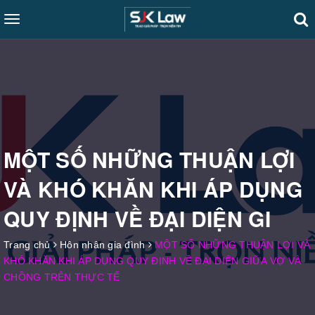
Toggle
navigation
MỘT SỐ NHỮNG THUẬN LỢI
VÀ KHÓ KHĂN KHI ÁP DỤNG
QUY ĐỊNH VỀ ĐẠI DIỆN GI
Trang chủ
Hôn nhân gia đình
MỘT SỐ NHỮNG THUẬN LỢI VÀ
KHÓ KHĂN KHI ÁP DỤNG QUY ĐỊNH VỀ ĐẠI DIỆN GIỮA VỢ VÀ
CHỒNG TRÊN THỰC TẾ