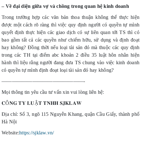
– Về đại diện giữa vợ và chồng trong quan hệ kinh doanh
Trong trường hợp các văn bản thoa thuận không thể thực hiện
được một cách rõ ràng thì việc quy định người có quyền tự mình
quyết định thực hiện các giao dịch có sự liên quan tới TS thì có
bao gồm tất cả các quyền như chiếm hữu, sử dụng và định đoạt
hay không? Đồng thời nếu loại tài sản đó mà thuộc các quy định
trong các TH tại điểm abc khoản 2 điều 35 luật hôn nhân hiện
hành thì liệu rằng người đang đưa TS chung vào việc kinh doanh
có quyền tự mình định đoạt loại tài sản đó hay không?
————————————————-
Mọi thông tin yêu cầu tư vấn xin vui lòng liên hệ:
𝐂
Ô
𝐍𝐆
𝐓𝐘
𝐋𝐔
Ậ
𝐓
𝐓𝐍𝐇𝐇
𝐒𝐉𝐊𝐋𝐀𝐖
Địa chỉ: Số 3, ngõ 115 Nguyễn Khang, quận Cầu Giấy, thành phố
Hà Nội
Website:
https://sjklaw.vn/