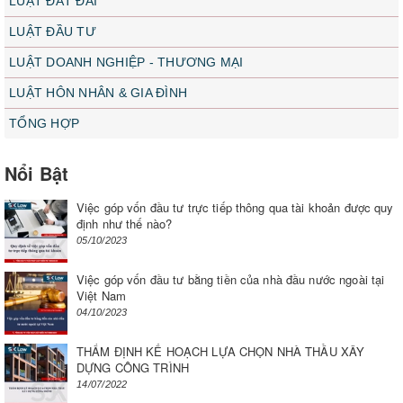
LUẬT ĐẤT ĐAI
LUẬT ĐẦU TƯ
LUẬT DOANH NGHIỆP - THƯƠNG MẠI
LUẬT HÔN NHÂN & GIA ĐÌNH
TỔNG HỢP
Nổi Bật
Việc góp vốn đầu tư trực tiếp thông qua tài khoản được quy
định như thế nào?
05/10/2023
Việc góp vốn đầu tư bằng tiền của nhà đầu nước ngoài tại
Việt Nam
04/10/2023
THẨM ĐỊNH KẾ HOẠCH LỰA CHỌN NHÀ THẦU XÂY
DỰNG CÔNG TRÌNH
14/07/2022