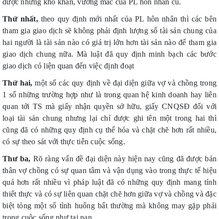
được những khó khăn, vướng mắc của PL hôn nhân cũ.
Thứ nhất,
theo quy định mới nhất của PL hôn nhân thì các bên
tham gia giao dịch sẽ không phải định lượng số tài sản chung của
hai người là tài sản nào có giá trị lớn hơn tài sản nào để tham gia
giao dịch chung nữa. Mà luật đã quy định minh bạch các bước
giao dịch có liện quan đến việc định đoạt
Thứ hai,
một số các quy định về đại diện giữa vợ và chồng trong
1 số những trường hợp như là trong quan hệ kinh doanh hay liên
quan tới TS mà giấy nhận quyền sở hữu, giấy CNQSĐ đối với
loại tài sản chung nhưng lại chỉ được ghi tên một trong hai thì
cũng đã có những quy định cụ thể hóa và chặt chẽ hơn rất nhiều,
có sự theo sát với thực tiễn cuộc sống.
Thư ba,
Rõ ràng vấn đề đại diện này hiện nay cũng đã được bản
thân vợ chồng có sự quan tâm và vận dụng vào trong thực tế hiệu
quả hơn rất nhiều vì pháp luật đã có những quy định mang tính
thiết thực và có sự liên quan chặt chẽ hơn giữa vợ và chồng và đặc
biệt tỏng một số tình huống bất thường mà không may gặp phải
trong cuộc sống như tai nạn,…