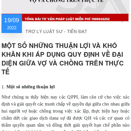
19/09
2022
TRỢ LÝ LUẬT SƯ - TIẾN ĐẠT
MỘT SỐ NHỮNG THUẬN LỢI VÀ KHÓ
KHĂN KHI ÁP DỤNG QUY ĐỊNH VỀ ĐẠI
DIỆN GIỮA VỢ VÀ CHỒNG TRÊN THỰC
TẾ
Một số những thuận lợi
Như chúng ta thấy hiện nay các QPPL làm căn cứ cho việc xác
định và giải quyết các tranh chấp về quyền đại giữa cho nhau giữa
hai người vợ hoặc chồng trong việc xác lập, thực hiện hay hoặc
chấm dứt các giao dịch dana sự đã được QH và các cơ quan có
thẩm quyền quan tâm và đồng thời giải quyết hạn chế phần nào