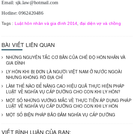
Email: sjk.law@hotmail.com
Hotline: 0962420486
Tags :
Luật hôn nhân và gia đình 2014
,
đại diện vợ và chồng
BÀI VIẾT LIÊN QUAN
NHỮNG NGUYÊN TẮC CƠ BẢN CỦA CHẾ ĐỘ HÔN NHÂN VÀ
GIA ĐÌNH
LY HÔN KHI BỊ ĐƠN LÀ NGƯỜI VIỆT NAM Ở NƯỚC NGOÀI
NHƯNG KHÔNG RÕ ĐỊA CHỈ
LÀM THẾ NÀO ĐỂ NÂNG CAO HIỆU QUẢ THỰC HIỆN PHÁP
LUẬT VỀ NGHĨA VỤ CẤP DƯỠNG CHO CON KHI LY HÔN?
MỘT SỐ NHỮNG VƯỚNG MẮC VỀ THỰC TIỄN ÁP DỤNG PHÁP
LUẬT VỀ NGHĨA VỤ CẤP DƯỠNG CHO CON KHI LY HÔN
MỘT SỐ BIỆN PHÁP BẢO ĐẢM NGHĨA VỤ CẤP DƯỠNG
VIẾT BÌNH LUẬN CỦA BẠN: