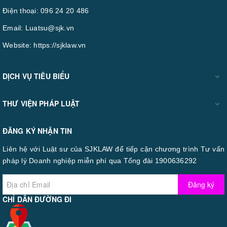
Điện thoại:
096 24 20 486
Email:
Luatsu@sjk.vn
Website:
https://sjklaw.vn
DỊCH VỤ TIÊU BIỂU
THƯ VIỆN PHÁP LUẬT
ĐĂNG KÝ NHẬN TIN
Liên hệ với Luật sư của SJKLAW để tiếp cận chương trình Tư vấn
pháp lý Doanh nghiệp miễn phí qua Tổng đài 1900636292
Đăng ký
CHỈ DẪN ĐƯỜNG ĐI