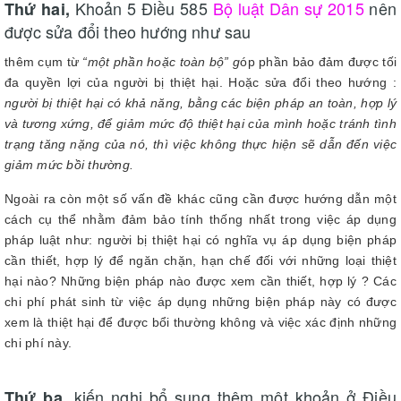
Khoản 5 Điều 585
Bộ luật Dân sự 2015
nên
Thứ hai,
được sửa đổi theo hướng như sau
thêm cụm từ
“một phần hoặc toàn bộ” g
óp phần bảo đảm được tối
đa quyền lợi của người bị thiệt hại. Hoặc sửa đổi theo hướng :
người bị thiệt hại có khả năng, bằng các biện pháp an toàn, hợp lý
và tương xứng, để giảm mức độ thiệt hại của mình hoặc tránh tình
trạng tăng nặng của nó, thì việc không thực hiện sẽ dẫn đến việc
giảm mức bồi thường.
Ngoài ra còn một số vấn đề khác cũng cần được hướng dẫn một
cách cụ thể nhằm đảm bảo tính thống nhất trong việc áp dụng
pháp luật như: người bị thiệt hại có nghĩa vụ áp dụng biện pháp
cần thiết, hợp lý để ngăn chặn, hạn chế đối với những loại thiệt
hại nào? Những biện pháp nào được xem cần thiết, hợp lý ? Các
chi phí phát sinh từ việc áp dụng những biện pháp này có được
xem là thiệt hại để được bổi thường không và việc xác định những
chi phí này.
kiến nghị bổ sung thêm một khoản ở Điều
Thứ ba,