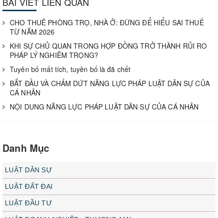
BÀI VIẾT LIÊN QUAN
CHO THUÊ PHÒNG TRỌ, NHÀ Ở: ĐỪNG ĐỂ HIỂU SAI THUẾ
TỪ NĂM 2026
KHI SỰ CHỦ QUAN TRONG HỢP ĐỒNG TRỞ THÀNH RỦI RO
PHÁP LÝ NGHIÊM TRỌNG?
Tuyên bố mất tích, tuyên bố là đã chết
BẮT ĐẦU VÀ CHẤM DỨT NĂNG LỰC PHÁP LUẬT DÂN SỰ CỦA
CÁ NHÂN
NỘI DUNG NĂNG LỰC PHÁP LUẬT DÂN SỰ CỦA CÁ NHÂN
Danh Mục
LUẬT DÂN SỰ
LUẬT ĐẤT ĐAI
LUẬT ĐẦU TƯ