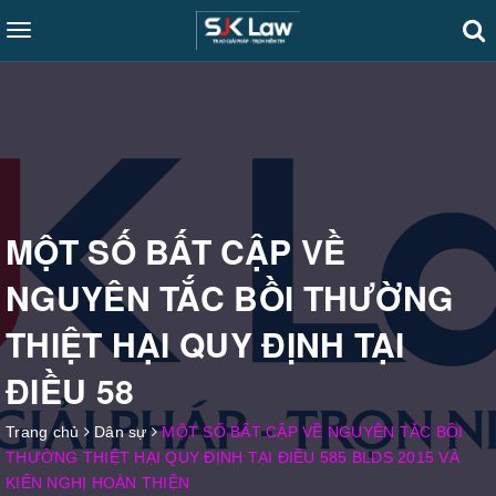
Toggle
navigation
MỘT SỐ BẤT CẬP VỀ
NGUYÊN TẮC BỒI THƯỜNG
THIỆT HẠI QUY ĐỊNH TẠI
ĐIỀU 58
Trang chủ
Dân sự
MỘT SỐ BẤT CẬP VỀ NGUYÊN TẮC BỒI
THƯỜNG THIỆT HẠI QUY ĐỊNH TẠI ĐIỀU 585 BLDS 2015 VÀ
KIẾN NGHỊ HOÀN THIỆN