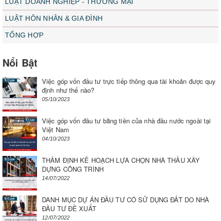
LUẬT DOANH NGHIỆP - THƯƠNG MẠI
LUẬT HÔN NHÂN & GIA ĐÌNH
TỔNG HỢP
Nổi Bật
Việc góp vốn đầu tư trực tiếp thông qua tài khoản được quy
định như thế nào?
05/10/2023
Việc góp vốn đầu tư bằng tiền của nhà đầu nước ngoài tại
Việt Nam
04/10/2023
THẨM ĐỊNH KẾ HOẠCH LỰA CHỌN NHÀ THẦU XÂY
DỰNG CÔNG TRÌNH
14/07/2022
DANH MỤC DỰ ÁN ĐẦU TƯ CÓ SỬ DỤNG ĐẤT DO NHÀ
ĐẦU TƯ ĐỀ XUẤT
12/07/2022