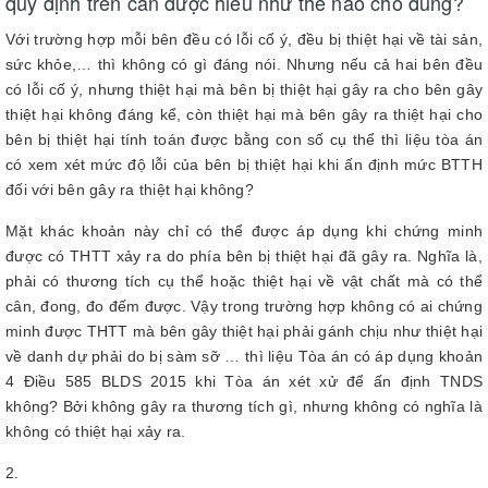
quy định trên cần được hiểu như thế nào cho đúng?
Với trường hợp mỗi bên đều có lỗi cố ý, đều bị thiệt hại về tài sản,
sức khỏe,… thì không có gì đáng nói. Nhưng nếu cả hai bên đều
có lỗi cố ý, nhưng thiệt hại mà bên bị thiệt hại gây ra cho bên gây
thiệt hại không đáng kể, còn thiệt hại mà bên gây ra thiệt hại cho
bên bị thiệt hại tính toán được bằng con số cụ thể thì liệu tòa án
có xem xét mức độ lỗi của bên bị thiệt hại khi ấn định mức BTTH
đối với bên gây ra thiệt hại không?
Mặt khác khoản này chỉ có thể được áp dụng khi chứng minh
được có THTT xảy ra do phía bên bị thiệt hại đã gây ra. Nghĩa là,
phải có thương tích cụ thể hoặc thiệt hại về vật chất mà có thể
cân, đong, đo đếm được. Vậy trong trường hợp không có ai chứng
minh được THTT mà bên gây thiệt hại phải gánh chịu như thiệt hại
về danh dự phải do bị sàm sỡ … thì liệu Tòa án có áp dụng khoản
4 Điều 585 BLDS 2015 khi Tòa án xét xử để ấn định TNDS
không? Bởi không gây ra thương tích gì, nhưng không có nghĩa là
không có thiệt hại xảy ra.