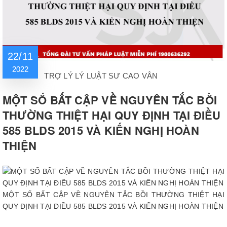
22/11
2022
TRỢ LÝ LÝ LUẬT SƯ CAO VÂN
MỘT SỐ BẤT CẬP VỀ NGUYÊN TẮC BỒI
THƯỜNG THIỆT HẠI QUY ĐỊNH TẠI ĐIỀU
585 BLDS 2015 VÀ KIẾN NGHỊ HOÀN
THIỆN
MỘT SỐ BẤT CẬP VỀ NGUYÊN TẮC BỒI THƯỜNG THIỆT HẠI
QUY ĐỊNH TẠI ĐIỀU 585 BLDS 2015 VÀ KIẾN NGHỊ HOÀN THIỆN