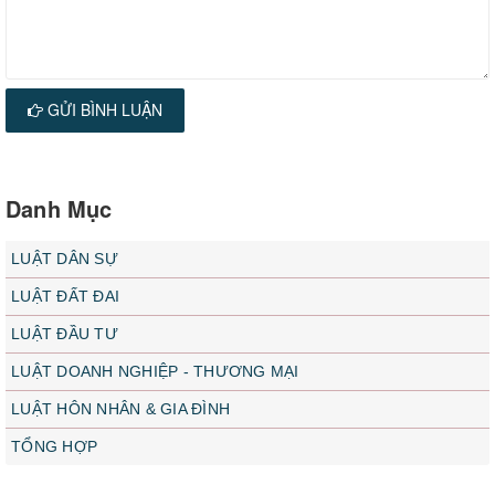
GỬI BÌNH LUẬN
Danh Mục
LUẬT DÂN SỰ
LUẬT ĐẤT ĐAI
LUẬT ĐẦU TƯ
LUẬT DOANH NGHIỆP - THƯƠNG MẠI
LUẬT HÔN NHÂN & GIA ĐÌNH
TỔNG HỢP