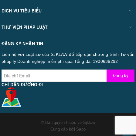
DỊCH VỤ TIÊU BIỂU
THƯ VIỆN PHÁP LUẬT
ĐĂNG KÝ NHẬN TIN
Liên hệ với Luật sư của SJKLAW để tiếp cận chương trình Tư vấn
pháp lý Doanh nghiệp miễn phí qua Tổng đài 1900636292
Đăng ký
CHỈ DẪN ĐƯỜNG ĐI
© Bản quyền thuộc về
Sjklaw
Cung cấp bởi
Sapo