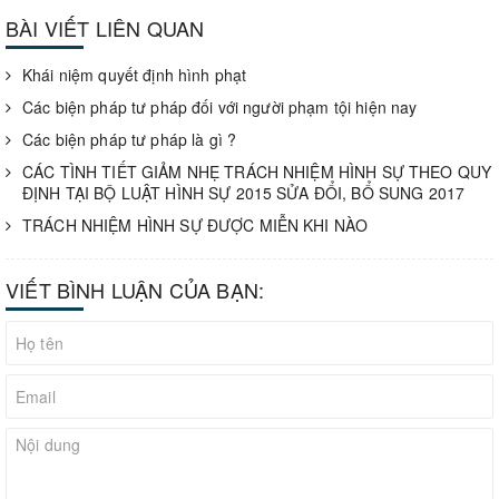
BÀI VIẾT LIÊN QUAN
Khái niệm quyết định hình phạt
Các biện pháp tư pháp đối với người phạm tội hiện nay
Các biện pháp tư pháp là gì ?
CÁC TÌNH TIẾT GIẢM NHẸ TRÁCH NHIỆM HÌNH SỰ THEO QUY
ĐỊNH TẠI BỘ LUẬT HÌNH SỰ 2015 SỬA ĐỔI, BỔ SUNG 2017
TRÁCH NHIỆM HÌNH SỰ ĐƯỢC MIỄN KHI NÀO
VIẾT BÌNH LUẬN CỦA BẠN: