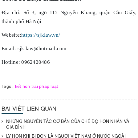
Địa chỉ: Số 3, ngõ 115 Nguyễn Khang, quận Cầu Giấy,
thành phố Hà Nội
Website:
https://sjklaw.vn/
Email: sjk.law@hotmail.com
Hotline: 0962420486
Tags :
kết hôn trái pháp luật
BÀI VIẾT LIÊN QUAN
NHỮNG NGUYÊN TẮC CƠ BẢN CỦA CHẾ ĐỘ HÔN NHÂN VÀ
GIA ĐÌNH
LY HÔN KHI BỊ ĐƠN LÀ NGƯỜI VIỆT NAM Ở NƯỚC NGOÀI