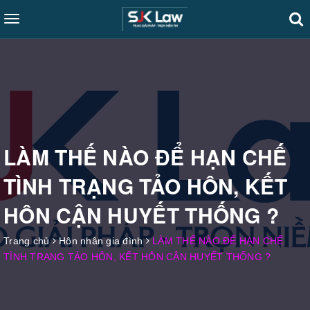
Toggle
navigation
LÀM THẾ NÀO ĐỂ HẠN CHẾ
TÌNH TRẠNG TẢO HÔN, KẾT
HÔN CẬN HUYẾT THỐNG ?
Trang chủ
Hôn nhân gia đình
LÀM THẾ NÀO ĐỂ HẠN CHẾ
TÌNH TRẠNG TẢO HÔN, KẾT HÔN CẬN HUYẾT THỐNG ?