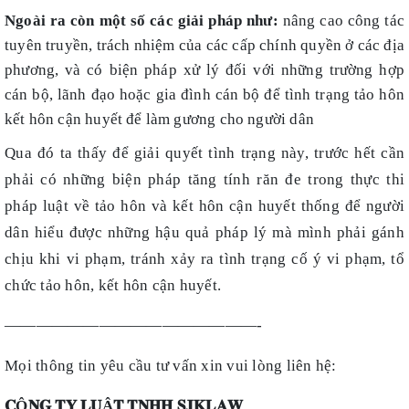
Ngoài ra còn một số các giải pháp như:
nâng cao công tác
tuyên truyền, trách nhiệm của các cấp chính quyền ở các địa
phương, và có biện pháp xử lý đối với những trường hợp
cán bộ, lãnh đạo hoặc gia đình cán bộ để tình trạng tảo hôn
kết hôn cận huyết để làm gương cho người dân
Qua đó ta thấy để giải quyết tình trạng này, trước hết cần
phải có những biện pháp tăng tính răn đe trong thực thi
pháp luật về tảo hôn và kết hôn cận huyết thống để người
dân hiểu được những hậu quả pháp lý mà mình phải gánh
chịu khi vi phạm, tránh xảy ra tình trạng cố ý vi phạm, tổ
chức tảo hôn, kết hôn cận huyết.
————————————————-
Mọi thông tin yêu cầu tư vấn xin vui lòng liên hệ:
𝐂
Ô
𝐍𝐆
𝐓𝐘
𝐋𝐔
Ậ
𝐓
𝐓𝐍𝐇𝐇
𝐒𝐉𝐊𝐋𝐀𝐖