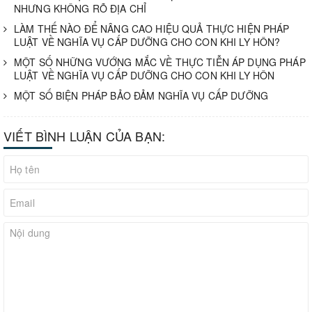
NHƯNG KHÔNG RÕ ĐỊA CHỈ
LÀM THẾ NÀO ĐỂ NÂNG CAO HIỆU QUẢ THỰC HIỆN PHÁP
LUẬT VỀ NGHĨA VỤ CẤP DƯỠNG CHO CON KHI LY HÔN?
MỘT SỐ NHỮNG VƯỚNG MẮC VỀ THỰC TIỄN ÁP DỤNG PHÁP
LUẬT VỀ NGHĨA VỤ CẤP DƯỠNG CHO CON KHI LY HÔN
MỘT SỐ BIỆN PHÁP BẢO ĐẢM NGHĨA VỤ CẤP DƯỠNG
VIẾT BÌNH LUẬN CỦA BẠN: