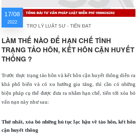
17/08
2022
TRỢ LÝ LUẬT SƯ - TIẾN ĐẠT
LÀM THẾ NÀO ĐỂ HẠN CHẾ TÌNH
TRẠNG TẢO HÔN, KẾT HÔN CẬN HUYẾT
THỐNG ?
Trước thực trạng tảo hôn và kết hôn cận huyết thông diễn ra
khá phổ biến và có xu hướng gia tăng, thì cần có những
biện pháp cụ thể được đưa ra nhằm hạn chế, tiến tới xóa bỏ
vấn nạn này như sau:
Thứ nhất, xóa bỏ những hủ tục lạc hậu về tảo hôn, kết hôn
cận huyết thông