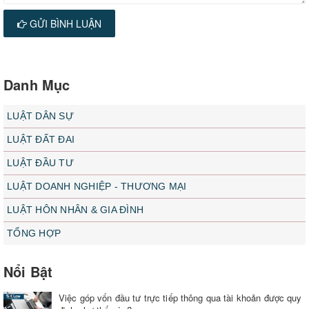
GỬI BÌNH LUẬN
Danh Mục
LUẬT DÂN SỰ
LUẬT ĐẤT ĐAI
LUẬT ĐẦU TƯ
LUẬT DOANH NGHIỆP - THƯƠNG MẠI
LUẬT HÔN NHÂN & GIA ĐÌNH
TỔNG HỢP
Nổi Bật
Việc góp vốn đầu tư trực tiếp thông qua tài khoản được quy