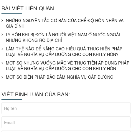
BÀI VIẾT LIÊN QUAN
NHỮNG NGUYÊN TẮC CƠ BẢN CỦA CHẾ ĐỘ HÔN NHÂN VÀ
GIA ĐÌNH
LY HÔN KHI BỊ ĐƠN LÀ NGƯỜI VIỆT NAM Ở NƯỚC NGOÀI
NHƯNG KHÔNG RÕ ĐỊA CHỈ
LÀM THẾ NÀO ĐỂ NÂNG CAO HIỆU QUẢ THỰC HIỆN PHÁP
LUẬT VỀ NGHĨA VỤ CẤP DƯỠNG CHO CON KHI LY HÔN?
MỘT SỐ NHỮNG VƯỚNG MẮC VỀ THỰC TIỄN ÁP DỤNG PHÁP
LUẬT VỀ NGHĨA VỤ CẤP DƯỠNG CHO CON KHI LY HÔN
MỘT SỐ BIỆN PHÁP BẢO ĐẢM NGHĨA VỤ CẤP DƯỠNG
VIẾT BÌNH LUẬN CỦA BẠN: