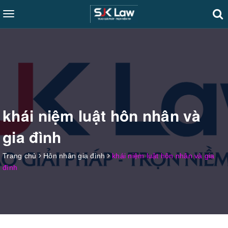
Toggle
navigation
khái niệm luật hôn nhân và
gia đình
Trang chủ
Hôn nhân gia đình
khái niệm luật hôn nhân và gia
đình