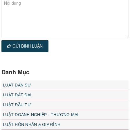
GỬI BÌNH LUẬN
Danh Mục
LUẬT DÂN SỰ
LUẬT ĐẤT ĐAI
LUẬT ĐẦU TƯ
LUẬT DOANH NGHIỆP - THƯƠNG MẠI
LUẬT HÔN NHÂN & GIA ĐÌNH