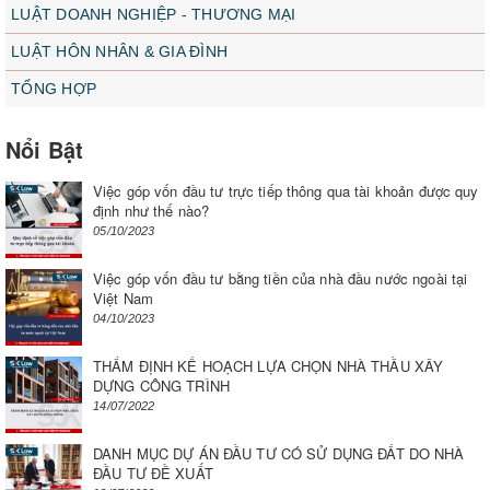
LUẬT DOANH NGHIỆP - THƯƠNG MẠI
LUẬT HÔN NHÂN & GIA ĐÌNH
TỔNG HỢP
Nổi Bật
Việc góp vốn đầu tư trực tiếp thông qua tài khoản được quy
định như thế nào?
05/10/2023
Việc góp vốn đầu tư bằng tiền của nhà đầu nước ngoài tại
Việt Nam
04/10/2023
THẨM ĐỊNH KẾ HOẠCH LỰA CHỌN NHÀ THẦU XÂY
DỰNG CÔNG TRÌNH
14/07/2022
DANH MỤC DỰ ÁN ĐẦU TƯ CÓ SỬ DỤNG ĐẤT DO NHÀ
ĐẦU TƯ ĐỀ XUẤT