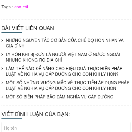
Tags :
con cái
BÀI VIẾT LIÊN QUAN
NHỮNG NGUYÊN TẮC CƠ BẢN CỦA CHẾ ĐỘ HÔN NHÂN VÀ
GIA ĐÌNH
LY HÔN KHI BỊ ĐƠN LÀ NGƯỜI VIỆT NAM Ở NƯỚC NGOÀI
NHƯNG KHÔNG RÕ ĐỊA CHỈ
LÀM THẾ NÀO ĐỂ NÂNG CAO HIỆU QUẢ THỰC HIỆN PHÁP
LUẬT VỀ NGHĨA VỤ CẤP DƯỠNG CHO CON KHI LY HÔN?
MỘT SỐ NHỮNG VƯỚNG MẮC VỀ THỰC TIỄN ÁP DỤNG PHÁP
LUẬT VỀ NGHĨA VỤ CẤP DƯỠNG CHO CON KHI LY HÔN
MỘT SỐ BIỆN PHÁP BẢO ĐẢM NGHĨA VỤ CẤP DƯỠNG
VIẾT BÌNH LUẬN CỦA BẠN: