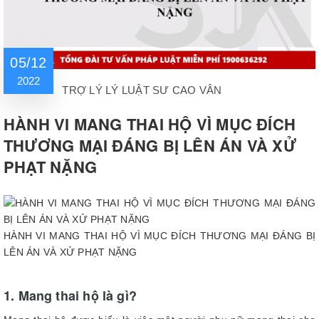
05/12
2022
TRỢ LÝ LÝ LUẬT SƯ CAO VÂN
HÀNH VI MANG THAI HỘ VÌ MỤC ĐÍCH
THƯƠNG MẠI ĐÁNG BỊ LÊN ÁN VÀ XỬ
PHẠT NẶNG
HÀNH VI MANG THAI HỘ VÌ MỤC ĐÍCH THƯƠNG MẠI ĐÁNG BỊ
LÊN ÁN VÀ XỬ PHẠT NẶNG
1. Mang thai hộ là gì?