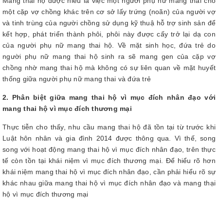
Mang thai hộ được hiểu là việc một người phụ nữ mang thai cho
một cặp vợ chồng khác trên cơ sở lấy trứng (noãn) của người vợ
và tinh trùng của người chồng sử dụng kỹ thuậ hỗ trợ sinh sản để
kết hợp, phát triển thành phôi, phôi này được cấy trở lại dạ con
của người phụ nữ mang thai hộ. Về mặt sinh học, đứa trẻ do
người phụ nữ mang thai hộ sinh ra sẽ mang gen của cặp vợ
chồng nhờ mang thai hộ mà không có sự liên quan về mặt huyết
thống giữa người phụ nữ mang thai và đứa trẻ
2. Phân biệt giữa mang thai hộ vì mục đích nhân đạo với
mang thai hộ vì mục đích thương mại
Thực tiễn cho thấy, nhu cầu mang thai hộ đã tồn tại từ trước khi
Luật hôn nhân và gia đình 2014 được thông qua. Vì thế, song
song với hoạt động mang thai hộ vì mục đích nhân đạo, trên thực
tế còn tồn tại khái niệm vì mục đích thương mại. Để hiểu rõ hơn
khái niệm mang thai hộ vì mục đích nhân đạo, cần phải hiểu rõ sự
khác nhau giữa mang thai hộ vì mục đích nhân đạo và mang thại
hộ vì mục đích thương mại