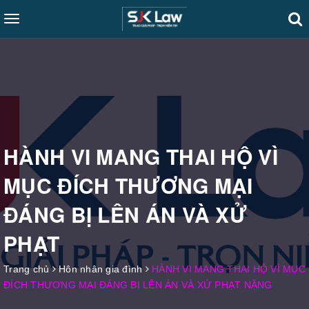
Toggle
navigation
HÀNH VI MANG THAI HỘ VÌ
MỤC ĐÍCH THƯƠNG MẠI
ĐÁNG BỊ LÊN ÁN VÀ XỬ
PHẠT
Trang chủ
Hôn nhân gia đình
HÀNH VI MANG THAI HỘ VÌ MỤC
ĐÍCH THƯƠNG MẠI ĐÁNG BỊ LÊN ÁN VÀ XỬ PHẠT NẶNG