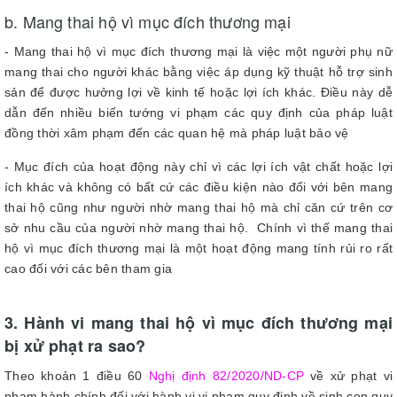
b. Mang thai hộ vì mục đích thương mại
- Mang thai hộ vì mục đích thương mại là việc một người phụ nữ
mang thai cho người khác bằng việc áp dụng kỹ thuật hỗ trợ sinh
sản để được hưởng lợi về kinh tế hoặc lợi ích khác. Điều này dễ
dẫn đến nhiều biến tướng vi phạm các quy định của pháp luật
đồng thời xâm phạm đến các quan hệ mà pháp luật bảo vệ
- Mục đích của hoạt động này chỉ vì các lợi ích vật chất hoặc lợi
ích khác và không có bất cứ các điều kiện nào đối với bên mang
thai hộ cũng như người nhờ mang thai hộ mà chỉ căn cứ trên cơ
sở nhu cầu của người nhờ mang thai hộ. Chính vì thế mang thai
hộ vì mục đích thương mại là một hoạt động mang tính rủi ro rất
cao đối với các bên tham gia
3. Hành vi mang thai hộ vì mục đích thương mại
bị xử phạt ra sao?
Theo khoản 1 điều 60
Nghị định 82/2020/ND-CP
về xử phạt vi
phạm hành chính đối với hành vi vi phạm quy định về sinh con quy