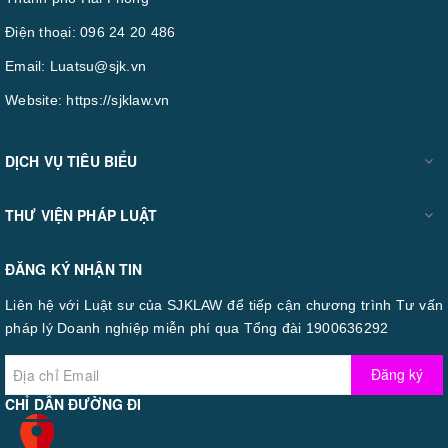
Điện thoại:
096 24 20 486
Email:
Luatsu@sjk.vn
Website:
https://sjklaw.vn
DỊCH VỤ TIÊU BIỂU
THƯ VIỆN PHÁP LUẬT
ĐĂNG KÝ NHẬN TIN
Liên hệ với Luật sư của SJKLAW để tiếp cận chương trình Tư vấn
pháp lý Doanh nghiệp miễn phí qua Tổng đài 1900636292
Đăng ký
CHỈ DẪN ĐƯỜNG ĐI