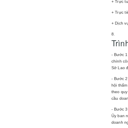
+ Trực t
+ Trực ti
+ Dịch v
Trìn
- Bước 1
chính cô
Sở Lao đ
- Bước 2
hội thẩm
theo quy
cầu doan
- Bước 3
Ủy ban n
doanh ng