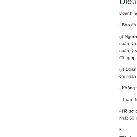
Điều
Doanh ng
- Bảo đả
(i) Ngườ
quản lý 
quản lý 
đề nghị 
(ii) Doa
chi nhán
- Không 
- Tuân t
- Hồ sơ 
nhất 60 