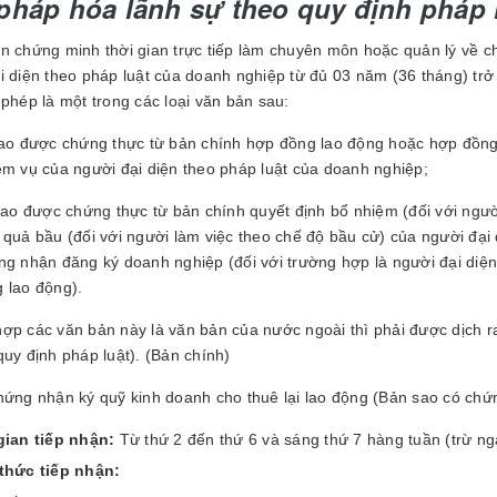
pháp hóa lãnh sự theo quy định pháp l
n chứng minh thời gian trực tiếp làm chuyên môn hoặc quản lý về c
i diện theo pháp luật của doanh nghiệp từ đủ 03 năm (36 tháng) trở 
 phép là một trong các loại văn bản sau:
sao được chứng thực từ bản chính hợp đồng lao động hoặc hợp đồng
ệm vụ của người đại diện theo pháp luật của doanh nghiệp;
 sao được chứng thực từ bản chính quyết định bổ nhiệm (đối với ngư
 quả bầu (đối với người làm việc theo chế độ bầu cử) của người đại
ng nhận đăng ký doanh nghiệp (đối với trường hợp là người đại diện
 lao động).
ợp các văn bản này là văn bản của nước ngoài thì phải được dịch r
quy định pháp luật). (Bản chính)
hứng nhận ký quỹ kinh doanh cho thuê lại lao động (Bản sao có chứ
gian tiếp nhận:
Từ thứ 2 đến thứ 6 và sáng thứ 7 hàng tuần (trừ ng
thức tiếp nhận: