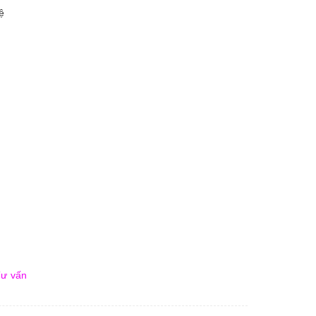
ệ
ư vấn