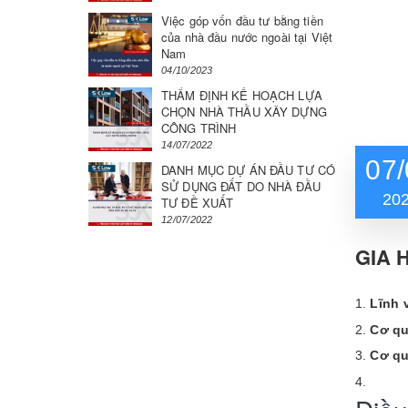
Việc góp vốn đầu tư bằng tiền
của nhà đầu nước ngoài tại Việt
Nam
04/10/2023
THẨM ĐỊNH KẾ HOẠCH LỰA
CHỌN NHÀ THẦU XÂY DỰNG
CÔNG TRÌNH
14/07/2022
07/
DANH MỤC DỰ ÁN ĐẦU TƯ CÓ
SỬ DỤNG ĐẤT DO NHÀ ĐẦU
20
TƯ ĐỀ XUẤT
12/07/2022
GIA 
Lĩnh 
Cơ qu
Cơ qu