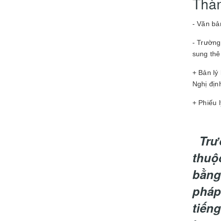
Thàn
- Văn bả
- Trường
sung thê
+ Bản lý
Nghị đị
+ Phiếu 
Trườ
thuộ
bằng 
pháp
tiến