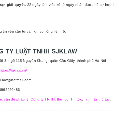
hạn giải quyết:
22 ngày làm việc kể từ ngày nhận được hồ sơ hợp l
———————————-
 tin yêu cầu tư vấn xin vui lòng liên hệ:
G TY LUẬT TNHH SJKLAW
 Số 3, ngõ 115 Nguyễn Khang, quận Cầu Giấy, thành phố Hà Nội
https://sjklaw.vn/
jk.law@hotmail.com
 0962420486
c vấn đề pháp lý
,
Công ty TNHH
,
thủ tục
,
Tin tức
,
Trình tự thủ tục
,
T