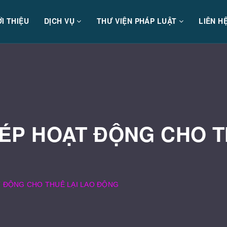
ỚI THIỆU
DỊCH VỤ
THƯ VIỆN PHÁP LUẬT
LIÊN H
HÉP HOẠT ĐỘNG CHO T
T ĐỘNG CHO THUÊ LẠI LAO ĐỘNG