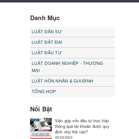
Danh Mục
LUẬT DÂN SỰ
LUẬT ĐẤT ĐAI
LUẬT ĐẦU TƯ
LUẬT DOANH NGHIỆP - THƯƠNG
MẠI
LUẬT HÔN NHÂN & GIA ĐÌNH
TỔNG HỢP
Nổi Bật
Việc góp vốn đầu tư trực tiếp
thông qua tài khoản được quy
định như thế nào?
05/10/2023