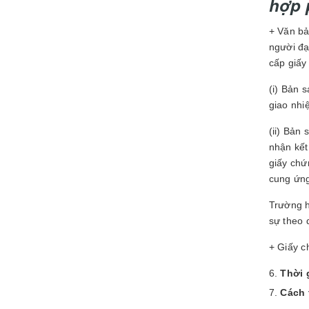
hợp 
+ Văn bả
người đạ
cấp giấy
(i) Bản 
giao nhi
(ii) Bản
nhận kết
giấy chứ
cung ứng
Trường h
sự theo 
+ Giấy c
Thời 
Cách 