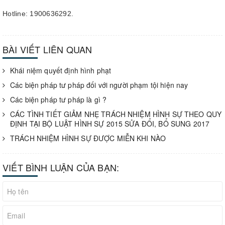
Hotline: 1900636292.
BÀI VIẾT LIÊN QUAN
Khái niệm quyết định hình phạt
Các biện pháp tư pháp đối với người phạm tội hiện nay
Các biện pháp tư pháp là gì ?
CÁC TÌNH TIẾT GIẢM NHẸ TRÁCH NHIỆM HÌNH SỰ THEO QUY
ĐỊNH TẠI BỘ LUẬT HÌNH SỰ 2015 SỬA ĐỔI, BỔ SUNG 2017
TRÁCH NHIỆM HÌNH SỰ ĐƯỢC MIỄN KHI NÀO
VIẾT BÌNH LUẬN CỦA BẠN: