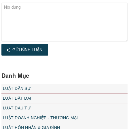
GỬI BÌNH LUẬN
Danh Mục
LUẬT DÂN SỰ
LUẬT ĐẤT ĐAI
LUẬT ĐẦU TƯ
LUẬT DOANH NGHIỆP - THƯƠNG MẠI
LUẬT HÔN NHÂN & GIA ĐÌNH