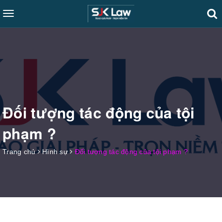
Toggle
navigation
Đối tượng tác động của tội
phạm ?
Trang chủ
Hình sự
Đối tượng tác động của tội phạm ?