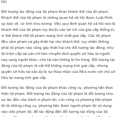
hội.
Đối tượng tác động của tội phạm khác khách thể của tội phạm.
Khách thể của tội phạm là những quan hệ xã hội được Luật Hình
sự bảo vệ, có tính trừu tượng. Việc quy định quan hệ xã hội nào là
khách thể của tội phạm tùy thuộc vào lợi ích của giai cấp thống trị,
vì thế khách thể tội phạm mang tính chất giai cấp. Các tội phạm
đều xâm phạm và gây thiệt hại cho khách thể, tuy nhiên không
phải tội phạm nào cũng gây thiệt hại cho đối tượng tác động, như
tội trộm cắp tài sản chỉ làm chuyển dịch quyền sở hữu từ người
này sang người khác, chứ tài sản không bị hư hỏng. Đối tượng tác
động của tội phạm là vật thể không mang tính giai cấp, nhưng
quyền sở hữu tài sản ấy là sự thừa nhận của Nhà nước với chủ sở
hữu lại mang tính giai cấp.
Đối tượng tác động của tội phạm khác công cụ, phương tiện thực
hiện tội phạm. Đối tượng tác động của tội phạm là đối tượng chịu
sự tác độn của hành vi phạm tội, còn công cụ phương tiện phạm
tội là những công cụ, phương tiện được người phạm tội sử dụng
vào việc phạm tội, để tác động đến đối tượng tác động của tội