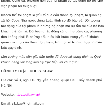
phạm. Công cụ, phương tiện của tội phạm có tác dụng hỗ trợ cho
việc phạm tội thuận lợi.
Khách thể tội phạm là yếu tố của cấu thành tội phạm, là quan hệ
xã hội được Nhà nước dùng Luật Hình sự để bảo vệ. Đối tượng
tác động của tội phạm là những bộ phận mà sự tồn tại của nó làm
khách thể tồn tại. Đối tượng tác động cũng như công cụ, phương
tiện không phải là những dấu hiệu bắt buộc trong yếu tố khách
quan của mọi cấu thành tội phạm, trừ một số trường hợp có điều
luật quy định.
Mọi vướng mắc cần giải đáp hoặc để được sử dụng dịch vụ Quý
khách hàng vui lòng liên hệ trực tiếp với chúng tôi:
CÔNG TY LUẬT TNHH SJKLAW
Địa chỉ: Số 3, ngõ 115 Nguyễn Khang, quận Cầu Giấy, thành phố
Hà Nội
Website:
https://sjklaw.vn/
Email: sjk.law@hotmail.com