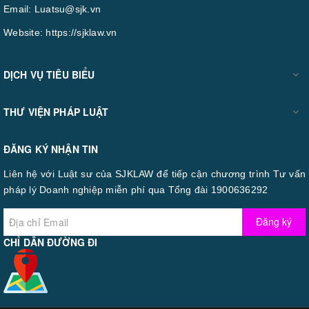
Email:
Luatsu@sjk.vn
Website:
https://sjklaw.vn
DỊCH VỤ TIÊU BIỂU
THƯ VIỆN PHÁP LUẬT
ĐĂNG KÝ NHẬN TIN
Liên hệ với Luật sư của SJKLAW để tiếp cận chương trình Tư vấn
pháp lý Doanh nghiệp miễn phí qua Tổng đài 1900636292
Đăng ký
CHỈ DẪN ĐƯỜNG ĐI