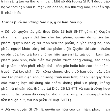
trình sáng tạo và thu lợi nhuận. Một số đối tượng SHCN được bảo
hộ vô thời hạn như bí mật kinh doanh, tên thương mại, chỉ dẫn địa
lí, nhãn hiệu... .
Thứ bảy, về nội dung bảo hộ, giới hạn bảo hộ
+ Đối với quyền tác giả: theo Điều 18 luật SHTT gồm: (i) Quyền
nhân thân: quyền đặt tên cho tác phẩm, quyền đứng tên tác
phẩm, quyền bảo vệ sự toàn vẹn tác phẩm, quyền công bố, cho
phép người khác công bố tác phẩm ; (ii) Quyền tài sản - thuộc
quyền của tác giả hay chủ sở hữu quyền tác giả gồm: Làm tác
phẩm phái sinh, biểu diễn tác phẩm trước công chúng, sao chép
tác phẩm, phân phối, nhập khẩu bản gốc hoặc bản sao tác phẩm,
truyền đạt tác phẩm đến công chúng, cho thuê bản gốc hoặc bản
sao tác phẩm điện ảnh, chương trình máy tính; pháp luật quy định
các trường hợp sử dụng tác phẩm không phải xin phép, không
phải trả nhuận bút, thù lao tại Điều 25 LSHTT và các trường hợp
sử dụng tác phẩm đã công bố không phải xin phép nhưng phải trả
tiền nhuận bút, thù lao (điều 26 luật SHTT).
+ Đối với quyền SHCN: là quyền sở hữu của cá nhân, pháp nhân