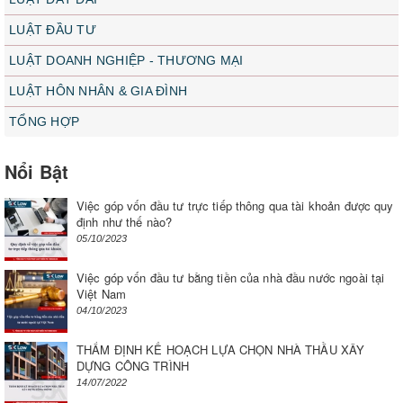
LUẬT ĐẦU TƯ
LUẬT DOANH NGHIỆP - THƯƠNG MẠI
LUẬT HÔN NHÂN & GIA ĐÌNH
TỔNG HỢP
Nổi Bật
Việc góp vốn đầu tư trực tiếp thông qua tài khoản được quy
định như thế nào?
05/10/2023
Việc góp vốn đầu tư bằng tiền của nhà đầu nước ngoài tại
Việt Nam
04/10/2023
THẨM ĐỊNH KẾ HOẠCH LỰA CHỌN NHÀ THẦU XÂY
DỰNG CÔNG TRÌNH
14/07/2022