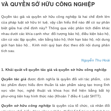
VÀ QUYỀN SỞ HỮU CÔNG NGHIỆP
Quyền tác giả và quyền sở hữu công nghiệp là hai chế định lớn
của pháp luật sở hữu trí tuệ, vậy cần hiểu thể nào để có sự phân
biệt giữa hai chế định này? Thông qua việc phân tích điểm khác
nhau dưới các khía cạnh như: đối tượng bảo hộ, điều kiện bảo hộ,
căn cứ xác lập quyền, văn bằng bảo hộ, thời hạn bảo hộ, nội dung
giới hạn bảo hộ... Kính mời quý bạn đọc theo dõi nội dung phân
tích sau.
Nguyễn Thu Hoài
1. Khái quát về quyền tác giả và quyền sở hữu công nghiệp
Quyền tác giả
được định nghĩa là quyền đối với tác phẩm, còn
tá
c phẩm được hiểu đơn thuần là sản phẩm sáng tạo trong lĩnh
vực văn học, nghệ thuật và kho
a học thể hiện bằng bất kỳ
phư¬ơng tiện hay hình thức nào (Khoản 7 điều 4 Luật SHTT).
Quyền sở hữu công nghiệp
là quyền của tổ chức, cá nhân đối