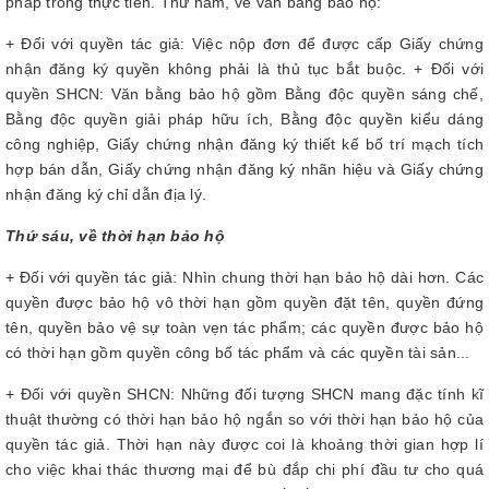
pháp trong thực tiễn. Thứ năm, về văn bằng bảo hộ:
+ Đối với quyền tác giả: Việc nộp đơn để được cấp Giấy chứng
nhận đăng ký quyền không phải là thủ tục bắt buộc. + Đối với
quyền SHCN: Văn bằng bảo hộ gồm Bằng độc quyền sáng chế,
Bằng độc quyền giải pháp hữu ích, Bằng độc quyền kiểu dáng
công nghiệp, Giấy chứng nhận đăng ký thiết kế bố trí mạch tích
hợp bán dẫn, Giấy chứng nhận đăng ký nhãn hiệu và Giấy chứng
nhận đăng ký chỉ dẫn địa lý.
Thứ sáu, về thời hạn bảo hộ
+ Đối với quyền tác giả: Nhìn chung thời hạn bảo hộ dài hơn. Các
quyền được bảo hộ vô thời hạn gồm quyền đặt tên, quyền đứng
tên, quyền bảo vệ sự toàn vẹn tác phẩm; các quyền được bảo hộ
có thời hạn gồm quyền công bố tác phẩm và các quyền tài sản...
+ Đối với quyền SHCN: Những đối tượng SHCN mang đặc tính kĩ
thuật thường có thời hạn bảo hộ ngắn so với thời hạn bảo hộ của
quyền tác giả. Thời hạn này được coi là khoảng thời gian hợp lí
cho việc khai thác thương mại để bù đắp chi phí đầu tư cho quá