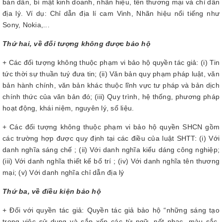
bán dẫn, bí mật kinh doanh, nhãn hiệu, tên thương mại và chỉ dẫn
địa lý. Ví dụ: Chỉ dẫn địa lí cam Vinh, Nhãn hiệu nổi tiếng như
Sony, Nokia,...
Thứ hai, về đối tượng không được bảo hộ
+ Các đối tượng không thuộc phạm vi bảo hộ quyền tác giả: (i) Tin
tức thời sự thuần tuý đưa tin; (ii) Văn bản quy phạm pháp luật, văn
bản hành chính, văn bản khác thuộc lĩnh vực tư pháp và bản dịch
chính thức của văn bản đó; (iii) Quy trình, hệ thống, phương pháp
hoạt động, khái niệm, nguyên lý, số liệu.
+ Các đối tượng không thuộc phạm vi bảo hộ quyền SHCN gồm
các trường hợp được quy định tại các điều của luật SHTT: (i) Với
danh nghĩa sáng chế ; (ii) Với danh nghĩa kiểu dáng công nghiệp;
(iii) Với danh nghĩa thiết kế bố trí ; (iv) Với danh nghĩa tên thương
mại; (v) Với danh nghĩa chỉ dẫn địa lý
Thứ ba, về điều kiện bảo hộ
+ Đối với quyền tác giả: Quyền tác giả bảo hộ “những sáng tạo
trong việc sử dụng và sắp xếp các từ ngữ, nốt nhạc, màu sắc,