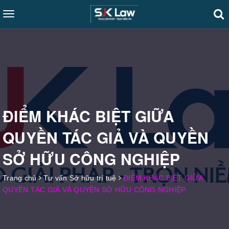
Toggle
navigation
ĐIỂM KHÁC BIỆT GIỮA
QUYỀN TÁC GIẢ VÀ QUYỀN
SỞ HỮU CÔNG NGHIỆP
Trang chủ
Tư vấn Sở hữu trí tuệ
ĐIỂM KHÁC BIỆT GIỮA
QUYỀN TÁC GIẢ VÀ QUYỀN SỞ HỮU CÔNG NGHIỆP