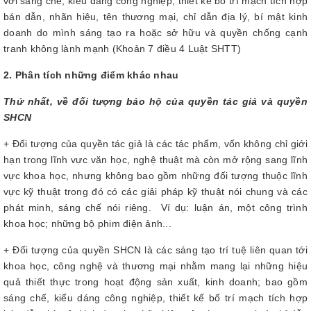
với sáng chế, kiểu dáng công nghiệp, thiết kế bố trí mạch tích hợp
bán dẫn, nhãn hiệu, tên thương mại, chỉ dẫn địa lý, bí mật kinh
doanh do mình sáng tạo ra hoặc sở hữu và quyền chống cạnh
tranh không lành mạnh (Khoản 7 điều 4 Luật SHTT)
2. Phân tích những điểm khác nhau
Thứ nhất, về đối tượng bảo hộ của quyền tác giả và quyền
SHCN
+ Đối tượng của quyền tác giả là các tác phẩm, vốn không chỉ giới
hạn trong lĩnh vực văn học, nghệ thuật mà còn mở rộng sang lĩnh
vực khoa học, nhưng không bao gồm những đối tượng thuộc lĩnh
vực kỹ thuật trong đó có các giải pháp kỹ thuật nói chung và các
phát minh, sáng chế nói riêng. Ví dụ: luận án, một công trình
khoa học; những bộ phim điện ảnh...
+ Đối tượng của quyền SHCN là các sáng tạo trí tuệ liên quan tới
khoa học, công nghệ và thương mại nhằm mang lại những hiệu
quả thiết thực trong hoạt động sản xuất, kinh doanh; bao gồm
sáng chế, kiểu dáng công nghiệp, thiết kế bố trí mạch tích hợp