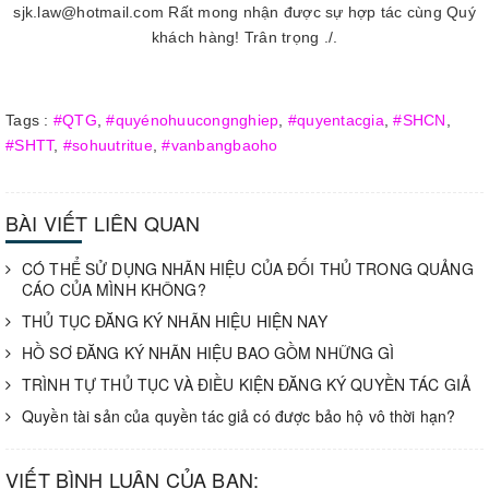
sjk.law@hotmail.com Rất mong nhận được sự hợp tác cùng Quý
khách hàng! Trân trọng ./.
Tags :
#QTG
,
#quyénohuucongnghiep
,
#quyentacgia
,
#SHCN
,
#SHTT
,
#sohuutritue
,
#vanbangbaoho
BÀI VIẾT LIÊN QUAN
CÓ THỂ SỬ DỤNG NHÃN HIỆU CỦA ĐỐI THỦ TRONG QUẢNG
CÁO CỦA MÌNH KHÔNG?
THỦ TỤC ĐĂNG KÝ NHÃN HIỆU HIỆN NAY
HỒ SƠ ĐĂNG KÝ NHÃN HIỆU BAO GỒM NHỮNG GÌ
TRÌNH TỰ THỦ TỤC VÀ ĐIỀU KIỆN ĐĂNG KÝ QUYỀN TÁC GIẢ
Quyền tài sản của quyền tác giả có được bảo hộ vô thời hạn?
VIẾT BÌNH LUẬN CỦA BẠN: