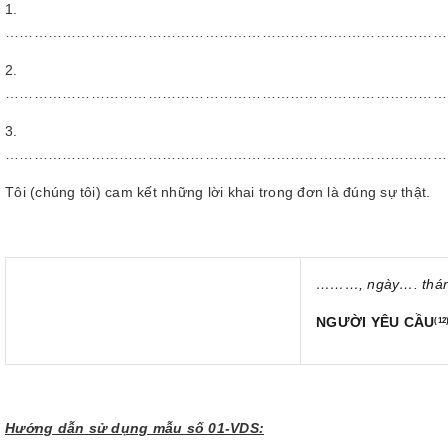
1.
……………………………………………………………………………………
2.
……………………………………………………………………………………
3.
……………………………………………………………………………………
Tôi (chúng tôi) cam kết những lời khai trong đơn là đúng sự thật.
………
, ngày
….
thá
NGƯỜI YÊU CẦU
(12
Hướng dẫn sử dụng mẫu số 01-VDS: