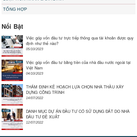
TỔNG HỢP
Nổi Bật
Việc góp vốn đầu tư trực tiếp thông qua tài khoản được quy
định như thế nào?
05/10/2023
Việc góp vốn đầu tư bằng tiền của nhà đầu nước ngoài tại
Việt Nam
04/10/2023
THẨM ĐỊNH KẾ HOẠCH LỰA CHỌN NHÀ THẦU XÂY
DỰNG CÔNG TRÌNH
14/07/2022
DANH MỤC DỰ ÁN ĐẦU TƯ CÓ SỬ DỤNG ĐẤT DO NHÀ
ĐẦU TƯ ĐỀ XUẤT
12/07/2022