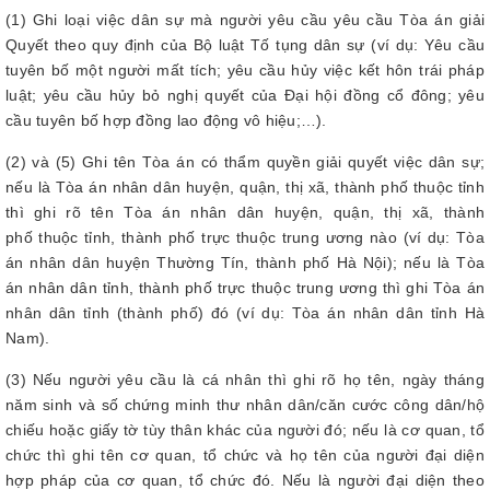
(1) Ghi loại việc dân sự mà người yêu cầu yêu cầu Tòa án giải
Quyết theo quy định của Bộ luật Tố tụng dân sự (ví dụ: Yêu cầu
tuyên bố một người mất tích; yêu cầu hủy việc kết hôn trái pháp
luật; yêu cầu hủy bỏ nghị quyết của Đại hội đồng cổ đông; yêu
cầu tuyên bố hợp đồng lao động vô hiệu;…).
(2) và (5) Ghi tên Tòa án có thẩm quyền giải quyết việc dân sự;
nếu là Tòa án nhân dân huyện, quận, thị xã, thành phố thuộc tỉnh
thì ghi rõ tên Tòa án nhân dân huyện, quận, thị xã, thành
phố thuộc tỉnh, thành phố trực thuộc trung ương nào (ví dụ: Tòa
án nhân dân huyện Thường Tín, thành phố Hà Nội); nếu là Tòa
án nhân dân tỉnh, thành phố trực thuộc trung ương thì ghi Tòa án
nhân dân tỉnh (thành phố) đó (ví dụ: Tòa án nhân dân tỉnh Hà
Nam).
(3) Nếu người yêu cầu là cá nhân thì ghi rõ họ tên, ngày tháng
năm sinh và số chứng minh thư nhân dân/căn cước công dân/hộ
chiếu hoặc giấy tờ tùy thân khác của người đó; nếu là cơ quan, tổ
chức thì ghi tên cơ quan, tổ chức và họ tên của người đại diện
hợp pháp của cơ quan, tổ chức đó. Nếu là người đại diện theo