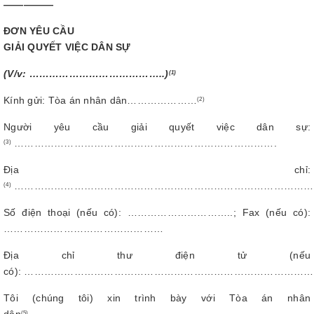
—————
ĐƠN YÊU CẦU
GIẢI QUYẾT VIỆC DÂN SỰ
(V/v: …
………………………………..)
(1)
Kính gửi: Tòa án nhân dân…………………
(2)
Người yêu cầu giải quyết việc dân sự:
…………………………………………………………………….
(3)
Địa chỉ:
………………………………………………………………………………
(4)
Số điện thoại (nếu có): …………………………..; Fax (nếu có):
…………………………………………
Địa chỉ thư điện tử (nếu
có): ……………………………………………………………………………
Tôi (chúng tôi) xin trình bày với Tòa án nhân
(5)