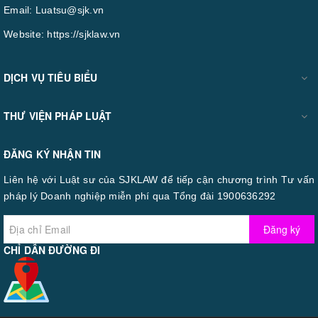
Email:
Luatsu@sjk.vn
Website:
https://sjklaw.vn
DỊCH VỤ TIÊU BIỂU
THƯ VIỆN PHÁP LUẬT
ĐĂNG KÝ NHẬN TIN
Liên hệ với Luật sư của SJKLAW để tiếp cận chương trình Tư vấn
pháp lý Doanh nghiệp miễn phí qua Tổng đài 1900636292
Đăng ký
CHỈ DẪN ĐƯỜNG ĐI