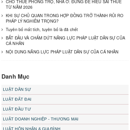
CHO THUÊ PHÒNG TRỌ, NHÀ Ở: ĐỪNG ĐỂ HIỂU SAI THUẾ
TỪ NĂM 2026
KHI SỰ CHỦ QUAN TRONG HỢP ĐỒNG TRỞ THÀNH RỦI RO
PHÁP LÝ NGHIÊM TRỌNG?
Tuyên bố mất tích, tuyên bố là đã chết
BẮT ĐẦU VÀ CHẤM DỨT NĂNG LỰC PHÁP LUẬT DÂN SỰ CỦA
CÁ NHÂN
NỘI DUNG NĂNG LỰC PHÁP LUẬT DÂN SỰ CỦA CÁ NHÂN
Danh Mục
LUẬT DÂN SỰ
LUẬT ĐẤT ĐAI
LUẬT ĐẦU TƯ
LUẬT DOANH NGHIỆP - THƯƠNG MẠI
LUẬT HÔN NHÂN & GIA ĐÌNH