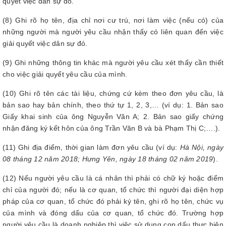
quyết việc dân sự đó.
(8) Ghi rõ họ tên, địa chỉ nơi cư trú, nơi làm việc (nếu có) của
những người mà người yêu cầu nhận thấy có liên quan đến việc
giải quyết việc dân sự đó.
(9) Ghi những thông tin khác mà người yêu cầu xét thấy cần thiết
cho việc giải quyết yêu cầu của mình.
(10) Ghi rõ tên các tài liệu, chứng cứ kèm theo đơn yêu cầu, là
bản sao hay bản chính, theo thứ tự 1, 2, 3,… (ví dụ: 1. Bản sao
Giấy khai sinh của ông Nguyễn Văn A; 2. Bản sao giấy chứng
nhận đăng ký kết hôn của ông Trần Văn B và bà Phạm Thị C;….).
(11) Ghi địa điểm, thời gian làm đơn yêu cầu (ví dụ:
Hà Nội, ngày
08 tháng 12 năm 2018; Hưng Yên, ngày 18 tháng 02 năm 2019
).
(12) Nếu người yêu cầu là cá nhân thì phải có chữ ký hoặc điểm
chỉ của người đó; nếu là cơ quan, tổ chức thì người đại diện hợp
pháp của cơ quan, tổ chức đó phải ký tên, ghi rõ họ tên, chức vụ
của mình và đóng dấu của cơ quan, tổ chức đó. Trường hợp
người yêu cầu là doanh nghiệp thì việc sử dụng con dấu thực hiện