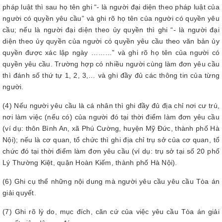
pháp luật thì sau họ tên ghi “- là người đại diện theo pháp luật của
người có quyền yêu cầu” và ghi rõ họ tên của người có quyền yêu
cầu; nếu là người đại diện theo ủy quyền thì ghi “- là người đại
diện theo ủy quyền của người có quyền yêu cầu theo văn bản ủy
quyền được xác lập ngày ………” và ghi rõ họ tên của người có
quyền yêu cầu. Trường hợp có nhiều người cùng làm đơn yêu cầu
thì đánh số thứ tự 1, 2, 3,… và ghi đầy đủ các thông tin của từng
người.
(4) Nếu người yêu cầu là cá nhân thì ghi đầy đủ địa chỉ nơi cư trú,
nơi làm việc (nếu có) của người đó tại thời điểm làm đơn yêu cầu
(ví dụ: thôn Bình An, xã Phú Cường, huyện Mỹ Đức, thành phố Hà
Nội); nếu là cơ quan, tổ chức thì ghi địa chỉ trụ sở của cơ quan, tổ
chức đó tại thời điểm làm đơn yêu cầu (ví dụ: trụ sở tại số 20 phố
Lý Thường Kiệt, quận Hoàn Kiếm, thành phố Hà Nội).
(6) Ghi cụ thể những nội dung mà người yêu cầu yêu cầu Tòa án
giải quyết.
(7) Ghi rõ lý do, mục đích, căn cứ của việc yêu cầu Tòa án giải