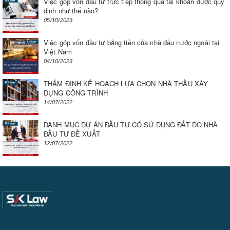
Việc góp vốn đầu tư trực tiếp thông qua tài khoản được quy
định như thế nào?
05/10/2023
Việc góp vốn đầu tư bằng tiền của nhà đầu nước ngoài tại
Việt Nam
04/10/2023
THẨM ĐỊNH KẾ HOẠCH LỰA CHỌN NHÀ THẦU XÂY
DỰNG CÔNG TRÌNH
14/07/2022
DANH MỤC DỰ ÁN ĐẦU TƯ CÓ SỬ DỤNG ĐẤT DO NHÀ
ĐẦU TƯ ĐỀ XUẤT
12/07/2022