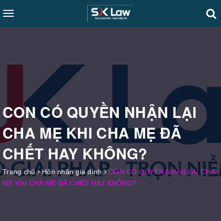
Toggle
navigation
CON CÓ QUYỀN NHẬN LẠI
CHA MẸ KHI CHA MẸ ĐÃ
CHẾT HAY KHÔNG?
Trang chủ
Hôn nhân gia đình
CON CÓ QUYỀN NHẬN LẠI CHA
MẸ KHI CHA MẸ ĐÃ CHẾT HAY KHÔNG?