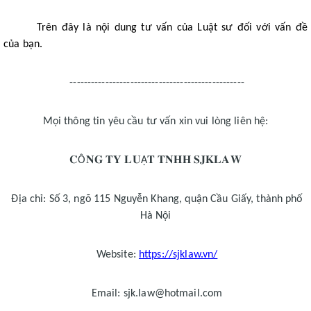
Trên đây là nội dung tư vấn của Luật sư đối với vấn đề
của bạn.
-------------------------------------------------
Mọi thông tin yêu cầu tư vấn xin vui lòng liên hệ:
𝐂
𝐍𝐆
𝐓𝐘
𝐋𝐔
𝐓
𝐓𝐍𝐇𝐇
𝐒𝐉𝐊𝐋𝐀𝐖
Ô
Ậ
Địa chỉ: Số 3, ngõ 115 Nguyễn Khang, quận Cầu Giấy, thành phố
Hà Nội
Website:
https://sjklaw.vn
/
Email: sjk.law@hotmail.com