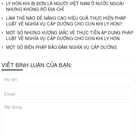
LY HÔN KHI BỊ ĐƠN LÀ NGƯỜI VIỆT NAM Ở NƯỚC NGOÀI
NHƯNG KHÔNG RÕ ĐỊA CHỈ
LÀM THẾ NÀO ĐỂ NÂNG CAO HIỆU QUẢ THỰC HIỆN PHÁP
LUẬT VỀ NGHĨA VỤ CẤP DƯỠNG CHO CON KHI LY HÔN?
MỘT SỐ NHỮNG VƯỚNG MẮC VỀ THỰC TIỄN ÁP DỤNG PHÁP
LUẬT VỀ NGHĨA VỤ CẤP DƯỠNG CHO CON KHI LY HÔN
MỘT SỐ BIỆN PHÁP BẢO ĐẢM NGHĨA VỤ CẤP DƯỠNG
VIẾT BÌNH LUẬN CỦA BẠN: