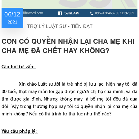
06/12
2021
TRỢ LÝ LUẬT SƯ - TIẾN ĐẠT
CON CÓ QUYỀN NHẬN LẠI CHA MẸ KHI
CHA MẸ ĐÃ CHẾT HAY KHÔNG?
Câu hỏi tư vấn:
Xin chào Luật sư,tôi là trẻ nhỏ bị lưu lạc, hiện nay tôi đã
30 tuổi, thật may mắn tôi gặp được người chị họ của mình, và đã
tìm được gia đình, Nhưng không may là bố mẹ tôi đều đã qua
đời. Vậy trong trường hợp này tôi có quyền nhận lại cha mẹ của
mình không? Nếu có thì trình tự thủ tục như thế nào?
Yêu cầu pháp lý: