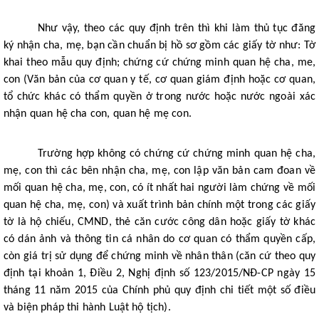
Như vậy, theo các quy định trên thì khi làm thủ tục đăng
ký nhận cha, mẹ, bạn cần chuẩn bị hồ sơ gồm các giấy tờ như: Tờ
khai theo mẫu quy định; chứng cứ chứng minh quan hệ cha, me,
con (Văn bản của cơ quan y tế, cơ quan giám định hoặc cơ quan,
tổ chức khác có thẩm quyền ở trong nước hoặc nước ngoài xác
nhận quan hệ cha con, quan hệ mẹ con.
Trường hợp không có chứng cứ chứng minh quan hệ cha,
mẹ, con thì các bên nhận cha, mẹ, con lập văn bản cam đoan về
mối quan hệ cha, mẹ, con, có ít nhất hai người làm chứng về mối
quan hệ cha, mẹ, con) và xuất trình bản chính một trong các giấy
tờ là hộ chiếu, CMND, thẻ căn cước công dân hoặc giấy tờ khác
có dán ảnh và thông tin cá nhân do cơ quan có thẩm quyền cấp,
còn giá trị sử dụng để chứng minh về nhân thân (căn cứ theo quy
định tại khoản 1, Điều 2, Nghị định số 123/2015/NĐ-CP ngày 15
tháng 11 năm 2015 của Chính phủ quy định chi tiết một số điều
và biện pháp thi hành Luật hộ tịch).