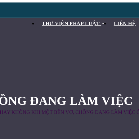
THƯ VIỆN PHÁP LUẬT
LIÊN HỆ
HỒNG ĐANG LÀM VIỆC
 HAY KHÔNG KHI MỘT BÊN VỢ, CHỒNG ĐANG LÀM VIỆC 