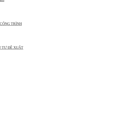
 CÔNG TRÌNH
U TƯ ĐỀ XUẤT
g Yên Hòa, Hà Nội.
7, Số 720A Điện Biên Phủ, Phường Thạnh Mỹ Tây, Thành phố Hồ Chí Minh.