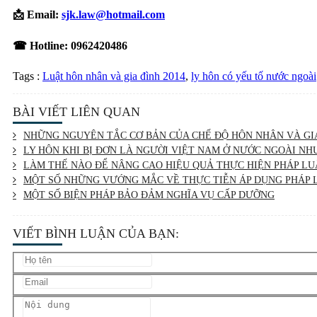
📩 Email:
sjk.law@hotmail.com
☎ Hotline:
0962420486
Tags :
Luật hôn nhân và gia đình 2014
,
ly hôn có yếu tố nước ngoài
BÀI VIẾT LIÊN QUAN
NHỮNG NGUYÊN TẮC CƠ BẢN CỦA CHẾ ĐỘ HÔN NHÂN VÀ GI
LY HÔN KHI BỊ ĐƠN LÀ NGƯỜI VIỆT NAM Ở NƯỚC NGOÀI NH
LÀM THẾ NÀO ĐỂ NÂNG CAO HIỆU QUẢ THỰC HIỆN PHÁP LU
MỘT SỐ NHỮNG VƯỚNG MẮC VỀ THỰC TIỄN ÁP DỤNG PHÁP L
MỘT SỐ BIỆN PHÁP BẢO ĐẢM NGHĨA VỤ CẤP DƯỠNG
VIẾT BÌNH LUẬN CỦA BẠN: