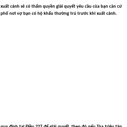
 xuất cảnh sẽ có thẩm quyền giải quyết yêu cầu của bạn căn cứ
h phố nơi vợ bạn có hộ khẩu thường trú trước khi xuất cảnh.
quy định tại Điều 227 để giải quyết, theo đó nếu Tòa triệu tập