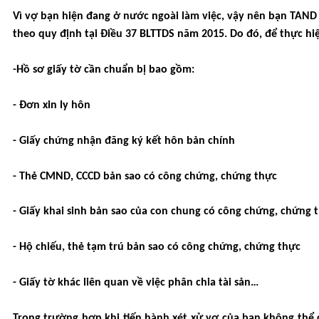
Vì vợ bạn hiện đang ở nước ngoài làm việc, vậy nên bạn TAND 
theo quy định tại Điều 37 BLTTDS năm 2015. Do đó, để thực hi
-Hồ sơ giấy tờ cần chuẩn bị bao gồm:
- Đơn xin ly hôn
- Giấy chứng nhận đăng ký kết hôn bản chính
- Thẻ CMND, CCCD bản sao có c
ông chứng,
chứng thực
- Giấy khai sinh bản sao của con chung có c
ông chứng,
chứng 
- Hộ chiếu, thẻ tạm trú bản sao có c
ông chứng,
chứng thực
- Giấy tờ khác li
ên quan về việc phân chia
tài sản…
Trong trường hợp khi tiến hành xét xử vợ của bạn không thể có