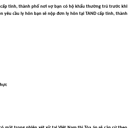
cấp tỉnh, thành phố nơi vợ bạn có hộ khẩu thường trú trước khi
ện yêu cầu ly hôn bạn sẽ nộp đơn ly hôn tại TAND cấp tỉnh, thàn
thực
 mặt trong phiên xét xử tại Việt Nam thì Tòa án sẽ căn cứ theo 