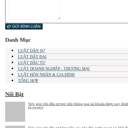
GỬI BÌNH LUẬN
Danh Mục
LUẬT DÂN SỰ
LUẬT ĐẤT ĐAI
LUẬT ĐẦU TƯ
LUẬT DOANH NGHIỆP - THƯƠNG MẠI
LUẬT HÔN NHÂN & GIA ĐÌNH
TỔNG HỢP
Nổi Bật
Việc góp vốn đầu tư trực tiếp thông qua tài khoản được quy địn
05/10/2023
Việc góp vốn đầu tư bằng tiền của nhà đầu nước ngoài tại Việt 