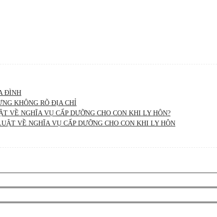
A ĐÌNH
ƯNG KHÔNG RÕ ĐỊA CHỈ
ẬT VỀ NGHĨA VỤ CẤP DƯỠNG CHO CON KHI LY HÔN?
UẬT VỀ NGHĨA VỤ CẤP DƯỠNG CHO CON KHI LY HÔN