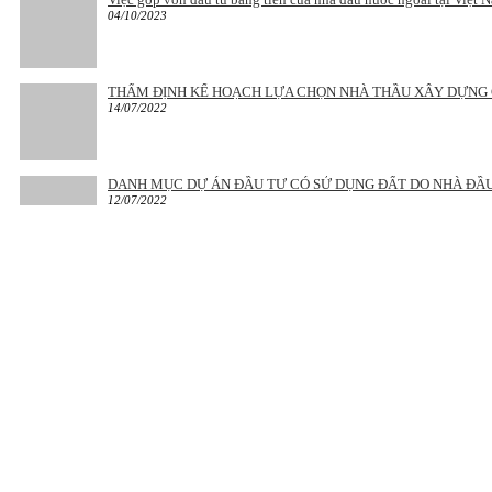
04/10/2023
THẨM ĐỊNH KẾ HOẠCH LỰA CHỌN NHÀ THẦU XÂY DỰNG
14/07/2022
DANH MỤC DỰ ÁN ĐẦU TƯ CÓ SỬ DỤNG ĐẤT DO NHÀ ĐẦ
12/07/2022
Địa chỉ:
Văn phòng tại Hà Nội: Tầng 3, Số 46 Phố Nguyễn Thị Định, phườn
Văn phòng tại Hồ Chí Minh: Tầng 40 OT, Vinhomes Central Park 