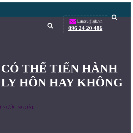
Luatsu@sjk.vn
096 24 20 486
CÓ THỂ TIẾN HÀNH
LY HÔN HAY KHÔNG
Ở NƯỚC NGOÀI.