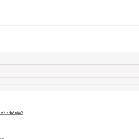
h như thế nào?
Nam