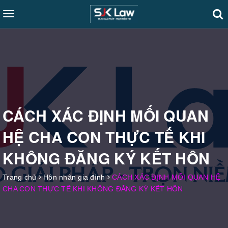
Toggle
navigation
CÁCH XÁC ĐỊNH MỐI QUAN
HỆ CHA CON THỰC TẾ KHI
KHÔNG ĐĂNG KÝ KẾT HÔN
Trang chủ
Hôn nhân gia đình
CÁCH XÁC ĐỊNH MỐI QUAN HỆ
CHA CON THỰC TẾ KHI KHÔNG ĐĂNG KÝ KẾT HÔN