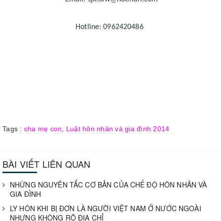
Hotline: 0962420486
Tags :
cha mẹ con
,
Luật hôn nhân và gia đình 2014
BÀI VIẾT LIÊN QUAN
NHỮNG NGUYÊN TẮC CƠ BẢN CỦA CHẾ ĐỘ HÔN NHÂN VÀ
GIA ĐÌNH
LY HÔN KHI BỊ ĐƠN LÀ NGƯỜI VIỆT NAM Ở NƯỚC NGOÀI
NHƯNG KHÔNG RÕ ĐỊA CHỈ