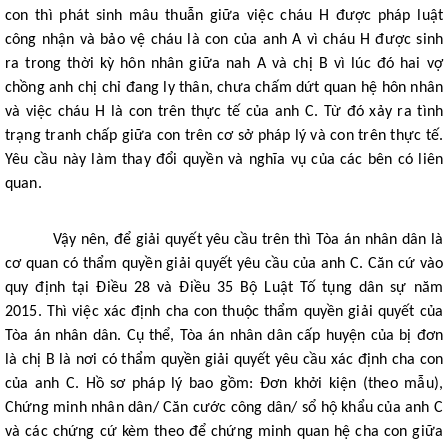
con thì phát sinh mâu thuẫn giữa việc cháu H được pháp luật 
công nhận và bảo vệ cháu là con của anh A vì cháu H được sinh 
ra trong thời kỳ hôn nhân giữa nah A và chị B vì lúc đó hai vợ 
chồng anh chị chỉ đang ly thân, chưa chấm dứt quan hệ hôn nhân 
và việc cháu H là con trên thực tế của anh C. Từ đó xảy ra tình 
trạng tranh chấp giữa con trên cơ sở pháp lý và con trên thực tế. 
Yêu cầu này làm thay đổi quyền và nghĩa vụ của các bên có liên 
quan. 
Vậy nên, để giải quyết yêu cầu trên thì Tòa án nhân dân là 
cơ quan có thẩm quyền giải quyết yêu cầu của anh C. Căn cứ vào 
quy định tại Điều 28 và Điều 35 Bộ Luật Tố tụng dân sự năm 
2015. Thì việc xác định cha con thuộc thẩm quyền giải quyết của 
Tòa án nhân dân. Cụ thể, Tòa án nhân dân cấp huyện của bị đơn 
là chị B là nơi có thẩm quyền giải quyết yêu cầu xác định cha con 
của anh C. Hồ sơ pháp lý bao gồm: Đơn khởi kiện (theo mẫu), 
Chứng minh nhân dân/ Căn cước công dân/ sổ hộ khẩu của anh C 
và các chứng cứ kèm theo để chứng minh quan hệ cha con giữa 