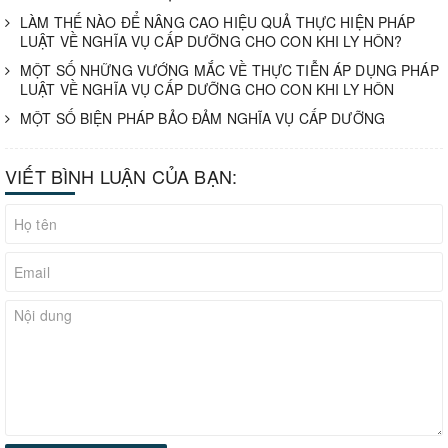
LÀM THẾ NÀO ĐỂ NÂNG CAO HIỆU QUẢ THỰC HIỆN PHÁP
LUẬT VỀ NGHĨA VỤ CẤP DƯỠNG CHO CON KHI LY HÔN?
MỘT SỐ NHỮNG VƯỚNG MẮC VỀ THỰC TIỄN ÁP DỤNG PHÁP
LUẬT VỀ NGHĨA VỤ CẤP DƯỠNG CHO CON KHI LY HÔN
MỘT SỐ BIỆN PHÁP BẢO ĐẢM NGHĨA VỤ CẤP DƯỠNG
VIẾT BÌNH LUẬN CỦA BẠN: