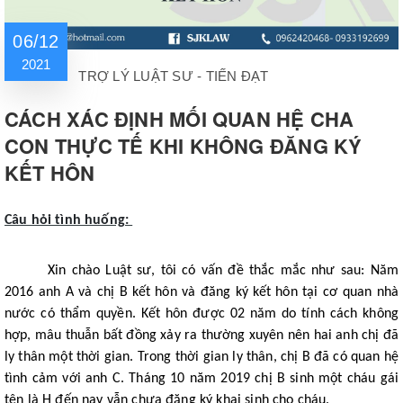
06/12
2021
TRỢ LÝ LUẬT SƯ - TIẾN ĐẠT
CÁCH XÁC ĐỊNH MỐI QUAN HỆ CHA
CON THỰC TẾ KHI KHÔNG ĐĂNG KÝ
KẾT HÔN
Câu hỏi tình huống:
Xin chào Luật sư, tôi có vấn đề thắc mắc như sau: Năm 
2016 anh A và chị B kết hôn và đăng ký kết hôn tại cơ quan nhà 
nước có thẩm quyền. Kết hôn được 02 năm do tính cách không 
hợp, mâu thuẫn bất đồng xảy ra thường xuyên nên hai anh chị đã 
ly thân một thời gian. Trong thời gian ly thân, chị B đã có quan hệ 
tình cảm với anh C. Tháng 10 năm 2019 chị B sinh một cháu gái 
tên là H đến nay vẫn chưa đăng ký khai sinh cho cháu. 