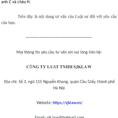
anh C và cháu H.
Trên đây là nội dung tư vấn của Luật sư đối với yêu cầu 
của bạn.
-------------------------------------------------
Mọi thông tin yêu cầu tư vấn xin vui lòng liên hệ:
𝐂
𝐍𝐆
𝐓𝐘
𝐋𝐔
𝐓
𝐓𝐍𝐇𝐇
𝐒𝐉𝐊𝐋𝐀𝐖
Ô
Ậ
Địa chỉ: Số 3, ngõ 115 Nguyễn Khang, quận Cầu Giấy, thành phố
Hà Nội
Website:
https://sjklaw.vn/
Email: sjk.law@hotmail.com