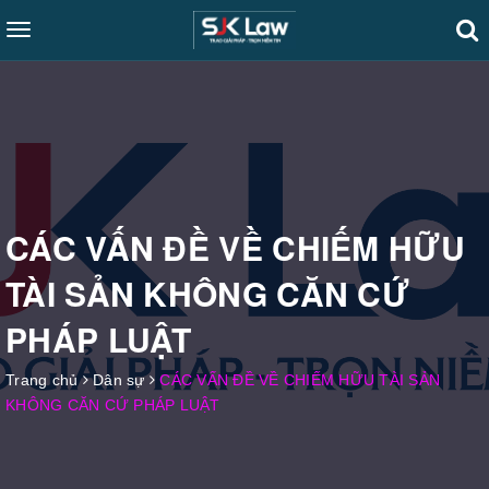
Toggle
navigation
CÁC VẤN ĐỀ VỀ CHIẾM HỮU
TÀI SẢN KHÔNG CĂN CỨ
PHÁP LUẬT
Trang chủ
Dân sự
CÁC VẤN ĐỀ VỀ CHIẾM HỮU TÀI SẢN
KHÔNG CĂN CỨ PHÁP LUẬT