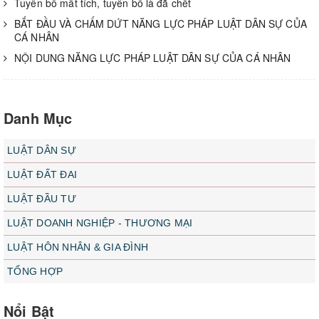
Tuyên bố mất tích, tuyên bố là đã chết
BẮT ĐẦU VÀ CHẤM DỨT NĂNG LỰC PHÁP LUẬT DÂN SỰ CỦA
CÁ NHÂN
NỘI DUNG NĂNG LỰC PHÁP LUẬT DÂN SỰ CỦA CÁ NHÂN
Danh Mục
LUẬT DÂN SỰ
LUẬT ĐẤT ĐAI
LUẬT ĐẦU TƯ
LUẬT DOANH NGHIỆP - THƯƠNG MẠI
LUẬT HÔN NHÂN & GIA ĐÌNH
TỔNG HỢP
Nổi Bật