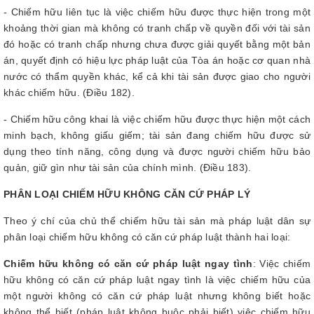
- Chiếm hữu liên tục là việc chiếm hữu được thực hiện trong một
khoảng thời gian mà không có tranh chấp về quyền đối với tài sản
đó hoặc có tranh chấp nhưng chưa được giải quyết bằng một bản
án, quyết định có hiệu lực pháp luật của Tòa án hoặc cơ quan nhà
nước có thẩm quyền khác, kể cả khi tài sản được giao cho người
khác chiếm hữu. (Điều 182).
- Chiếm hữu công khai là việc chiếm hữu được thực hiện một cách
minh bạch, không giấu giếm; tài sản đang chiếm hữu được sử
dụng theo tính năng, công dụng và được người chiếm hữu bảo
quản, giữ gìn như tài sản của chính mình. (Điều 183).
PHÂN LOẠI CHIẾM HỮU KHÔNG CĂN CỨ PHÁP LÝ
Theo ý chí của chủ thể chiếm hữu tài sản mà pháp luật dân sự
phân loại chiếm hữu không có căn cứ pháp luật thành hai loại:
Chiếm hữu không có căn cứ pháp luật ngay tình
: Việc chiếm
hữu không có căn cứ pháp luật ngay tình là việc chiếm hữu của
một người không có căn cứ pháp luật nhưng không biết hoặc
không thể biết (pháp luật không buộc phải biết) việc chiếm hữu