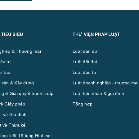
 TIÊU BIỂU
THƯ VIỆN PHÁP LUẬT
ghiệp & Thương mại
Luật dân sự
ầu tư
Luật đất đai
rí tuệ
Luật đầu tư
 sản & Xây dựng
Luật doanh nghiệp - thương mại
ng & Giải quyết tranh chấp
Luật hôn nhân & gia đình
về Giấy phép
Tổng hợp
 và Gia đình
t về Thừa kế
háp luật Tố tụng Hình sự