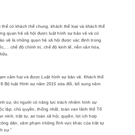
thể có khách thể chung, khách thể loại và khách thể
ững quan hệ xã hội được luật hình sự bảo vệ và có
ảo vệ là những quan hệ xã hội được xác định trong
c,… chế độ chính trị, chế độ kinh tế, nền văn hóa,
 hữu.
phạm xâm hại và được Luật hình sự bảo vệ. Khách thể
u 8 Bộ luật Hình sự năm 2015 sửa đổi, bổ sung năm
ình sự, do người có năng lực trách nhiệm hình sự
 lập, chủ quyền, thống nhất, toàn vẹn lãnh thổ Tổ
ninh, trật tự, an toàn xã hội, quyền, lợi ích hợp
công dân, xâm phạm những lĩnh vực khác của trật tự
nh sự.”