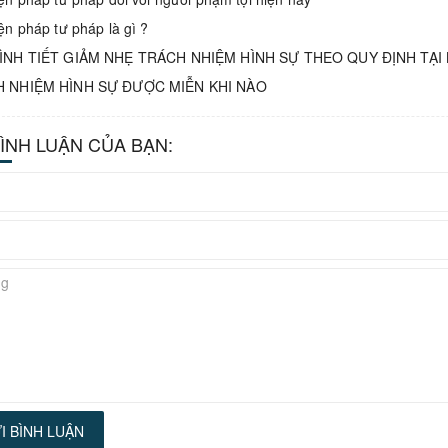
ện pháp tư pháp là gì ?
ÌNH TIẾT GIẢM NHẸ TRÁCH NHIỆM HÌNH SỰ THEO QUY ĐỊNH TẠI 
 NHIỆM HÌNH SỰ ĐƯỢC MIỄN KHI NÀO
BÌNH LUẬN CỦA BẠN:
I BÌNH LUẬN