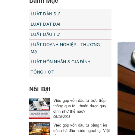
Danh Mục
LUẬT DÂN SỰ
LUẬT ĐẤT ĐAI
LUẬT ĐẦU TƯ
LUẬT DOANH NGHIỆP - THƯƠNG
MẠI
LUẬT HÔN NHÂN & GIA ĐÌNH
TỔNG HỢP
Nổi Bật
Việc góp vốn đầu tư trực tiếp
thông qua tài khoản được quy
định như thế nào?
05/10/2023
Việc góp vốn đầu tư bằng tiền
của nhà đầu nước ngoài tại Việt