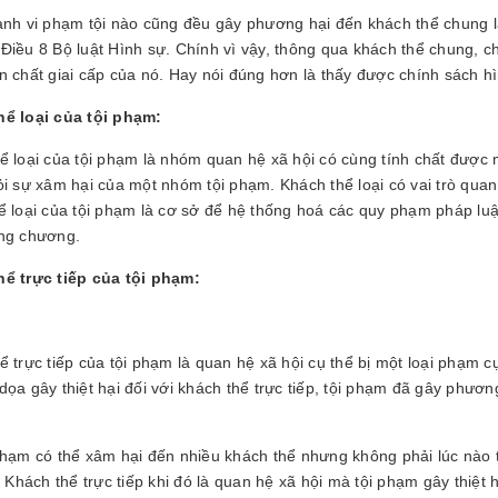
ành vi phạm tội nào cũng đều gây phương hại đến khách thể chung l
Điều 8 Bộ luật Hình sự. Chính vì vậy, thông qua khách thể chung, c
n chất giai cấp của nó. Hay nói đúng hơn là thấy được chính sách h
ể loại của tội phạm:
ể loại của tội phạm là nhóm quan hệ xã hội có cùng tính chất được
ỏi sự xâm hại của một nhóm tội phạm. Khách thể loại có vai trò quan
ể loại của tội phạm là cơ sở để hệ thống hoá các quy phạm pháp luậ
ng chương.
ể trực tiếp của tội phạm:
ể trực tiếp của tội phạm là quan hệ xã hội cụ thể bị một loại phạm cụ
dọa gây thiệt hại đối với khách thể trực tiếp, tội phạm đã gây phươn
phạm có thể xâm hại đến nhiều khách thể nhưng không phải lúc nào 
p. Khách thể trực tiếp khi đó là quan hệ xã hội mà tội phạm gây thiệ