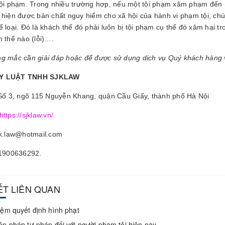
tội phạm. Trong nhiều trường hợp, nếu một tội phạm xâm phạm đến
 hiện được bản chất nguy hiểm cho xã hội của hành vi phạm tội, chú
ể loại. Đó là khách thể đó phải luôn bị tội phạm cụ thể đó xâm hại
h thể nào (lỗi)….
g mắc cần giải đáp hoặc để được sử dụng dịch vụ Quý khách hàng vui 
Y LUẬT TNHH SJKLAW
 Số 3, ngõ 115 Nguyễn Khang, quận Cầu Giấy, thành phố Hà Nội
https://sjklaw.vn/
jk.law@hotmail.com
 1900636292.
IẾT LIÊN QUAN
iệm quyết định hình phạt
ện pháp tư pháp đối với người phạm tội hiện nay