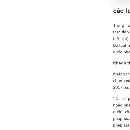
các l
Trong mố
trực tiế
thể bị t
Bộ luật 
quốc phò
Khách t
Khách th
chung củ
2017, cụ
” 1. Tội
hoặc phá
quốc, xâ
pháp của
pháp luậ