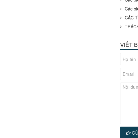
Các bi
CÁC T
TRÁCH
VIẾT 
GỬ