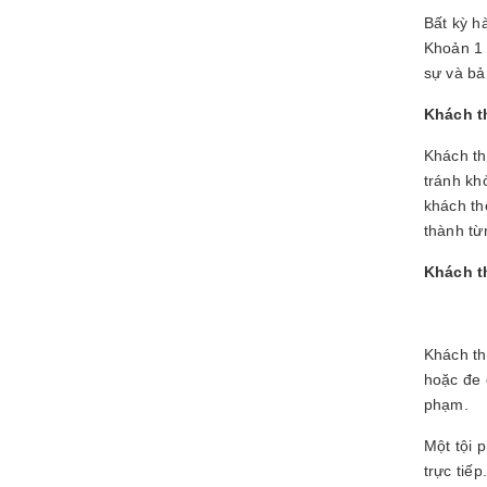
Bất kỳ h
Khoản 1 
sự và bả
Khách th
Khách th
tránh kh
khách th
thành từ
Khách th
Khách th
hoặc đe 
phạm.
Một tội 
trực tiế