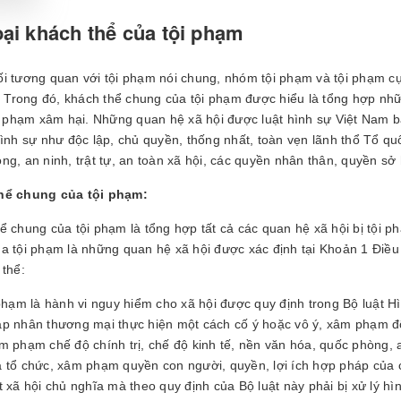
oại khách thể của tội phạm
i tương quan với tội phạm nói chung, nhóm tội phạm và tội phạm cụ 
p. Trong đó, khách thể chung của tội phạm được hiểu là tổng hợp nh
ội phạm xâm hại. Những quan hệ xã hội được luật hình sự Việt Nam b
hình sự như độc lập, chủ quyền, thống nhất, toàn vẹn lãnh thổ Tổ quố
ng, an ninh, trật tự, an toàn xã hội, các quyền nhân thân, quyền sở
hể chung của tội phạm:
ể chung của tội phạm là tổng hợp tất cả các quan hệ xã hội bị tội 
a tội phạm là những quan hệ xã hội được xác định tại Khoản 1 Điề
 thể:
 phạm là hành vi nguy hiểm cho xã hội được quy định trong Bộ luật H
p nhân thương mại thực hiện một cách cố ý hoặc vô ý, xâm phạm độc
m phạm chế độ chính trị, chế độ kinh tế, nền văn hóa, quốc phòng, an 
 tổ chức, xâm phạm quyền con người, quyền, lợi ích hợp pháp của 
t xã hội chủ nghĩa mà theo quy định của Bộ luật này phải bị xử lý hì