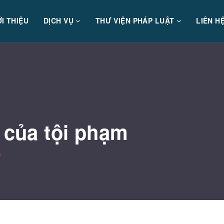
ỚI THIỆU
DỊCH VỤ
THƯ VIỆN PHÁP LUẬT
LIÊN H
ể của tội phạm
m