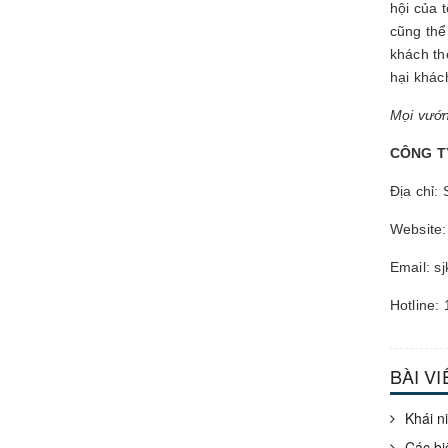
hội của 
cũng thể
khách th
hại khác
Mọi vướn
CÔNG T
Địa chỉ:
Website:
Email: s
Hotline:
BÀI V
Khái n
Các bi