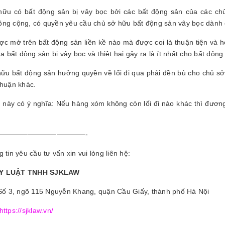
ữu có bất động sản bị vây bọc bởi các bất động sản của các ch
ng cộng, có quyền yêu cầu chủ sở hữu bất động sản vây bọc dành ch
ược mở trên bất động sản liền kề nào mà được coi là thuận tiện và h
ủa bất động sản bị vây bọc và thiệt hại gây ra là ít nhất cho bất động
ữu bất động sản hưởng quyền về lối đi qua phải đền bù cho chủ sở
thuận khác.
 này có ý nghĩa: Nếu hàng xóm không còn lối đi nào khác thì đươn
.
————————————-
 tin yêu cầu tư vấn xin vui lòng liên hệ:
Y LUẬT TNHH SJKLAW
 Số 3, ngõ 115 Nguyễn Khang, quận Cầu Giấy, thành phố Hà Nội
https://sjklaw.vn/