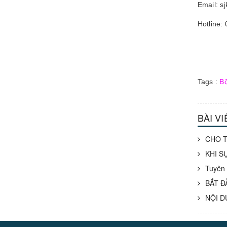
Email: s
Hotline:
Tags :
Bộ
BÀI V
CHO T
KHI S
Tuyên 
BẮT Đ
NỘI D