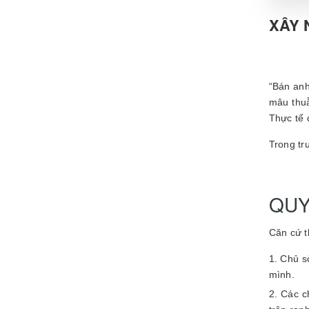
XÂY 
“Bán anh
mâu thuẫ
Thực tế 
Trong tr
QUY
Căn cứ t
Chủ s
mình.
Các c