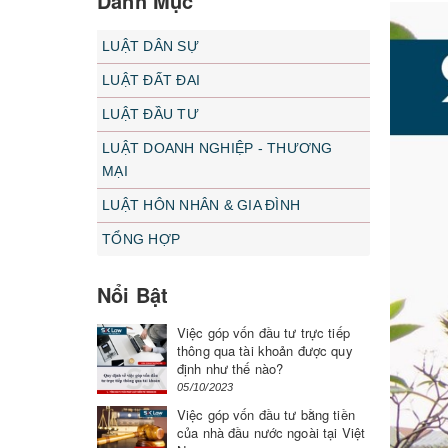
Danh Mục
LUẬT DÂN SỰ
LUẬT ĐẤT ĐAI
LUẬT ĐẦU TƯ
LUẬT DOANH NGHIỆP - THƯƠNG
MẠI
LUẬT HÔN NHÂN & GIA ĐÌNH
TỔNG HỢP
Nổi Bật
Việc góp vốn đầu tư trực tiếp
thông qua tài khoản được quy
định như thế nào?
05/10/2023
Việc góp vốn đầu tư bằng tiền
của nhà đầu nước ngoài tại Việt