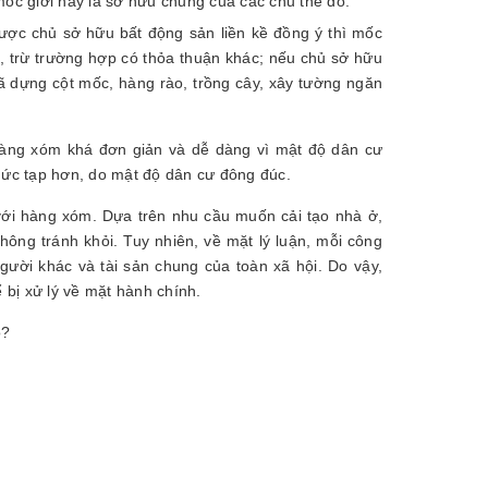
mốc giới này là sở hữu chung của các chủ thể đó.
ược chủ sở hữu bất động sản liền kề đồng ý thì mốc
u, trừ trường hợp có thỏa thuận khác; nếu chủ sở hữu
ã dựng cột mốc, hàng rào, trồng cây, xây tường ngăn
 hàng xóm khá đơn giản và dễ dàng vì mật độ dân cư
 phức tạp hơn, do mật độ dân cư đông đúc.
với hàng xóm. Dựa trên nhu cầu muốn cải tạo nhà ở,
hông tránh khỏi. Tuy nhiên, về mặt lý luận, mỗi công
gười khác và tài sản chung của toàn xã hội. Do vậy,
bị xử lý về mặt hành chính.
o?