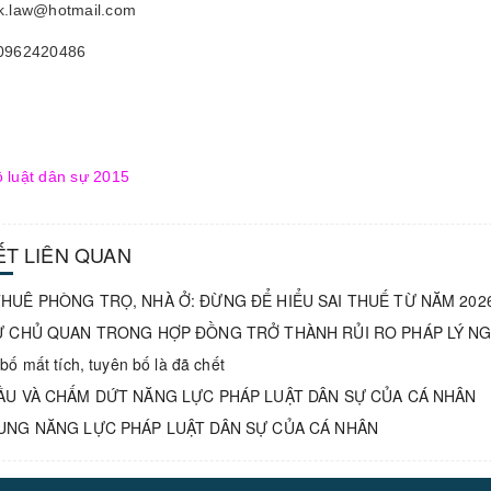
jk.law@hotmail.com
 0962420486
 luật dân sự 2015
IẾT LIÊN QUAN
HUÊ PHÒNG TRỌ, NHÀ Ở: ĐỪNG ĐỂ HIỂU SAI THUẾ TỪ NĂM 202
Ự CHỦ QUAN TRONG HỢP ĐỒNG TRỞ THÀNH RỦI RO PHÁP LÝ N
bố mất tích, tuyên bố là đã chết
ẦU VÀ CHẤM DỨT NĂNG LỰC PHÁP LUẬT DÂN SỰ CỦA CÁ NHÂN
UNG NĂNG LỰC PHÁP LUẬT DÂN SỰ CỦA CÁ NHÂN