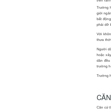
trên ran
Trường h
giới ngă
bất động
phải dỡ 
Với khôn
thưa thớ
Người dâ
hoặc xây
dân đều 
trường h
Trường h
CĂN
Căn cứ t