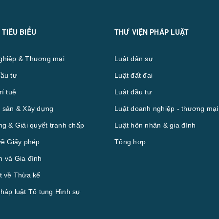
 TIÊU BIỂU
THƯ VIỆN PHÁP LUẬT
ghiệp & Thương mại
Luật dân sự
ầu tư
Luật đất đai
rí tuệ
Luật đầu tư
 sản & Xây dựng
Luật doanh nghiệp - thương mại
ng & Giải quyết tranh chấp
Luật hôn nhân & gia đình
về Giấy phép
Tổng hợp
 và Gia đình
t về Thừa kế
háp luật Tố tụng Hình sự