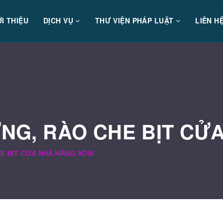
ỚI THIỆU
DỊCH VỤ
THƯ VIỆN PHÁP LUẬT
LIÊN H
NG, RÀO CHE BỊT CỬ
E BỊT CỬA NHÀ HÀNG XÓM