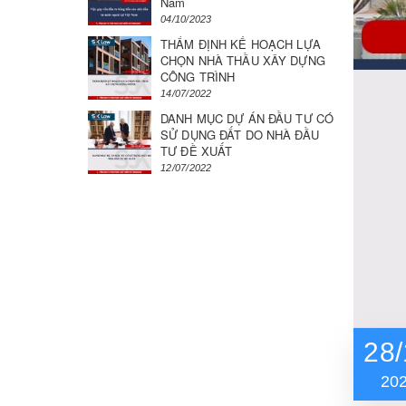
Nam
04/10/2023
THẨM ĐỊNH KẾ HOẠCH LỰA
CHỌN NHÀ THẦU XÂY DỰNG
CÔNG TRÌNH
14/07/2022
DANH MỤC DỰ ÁN ĐẦU TƯ CÓ
SỬ DỤNG ĐẤT DO NHÀ ĐẦU
TƯ ĐỀ XUẤT
12/07/2022
28/
20