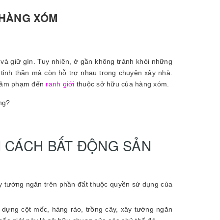
 HÀNG XÓM
 và giữ gìn. Tuy nhiên, ở gần không tránh khỏi những
tinh thần mà còn hỗ trợ nhau trong chuyện xây nhà.
ự xâm phạm đến
ranh giới
thuộc sở hữu của hàng xóm.
ông?
N CÁCH BẤT ĐỘNG SẢN
ây tường ngăn trên phần đất thuộc quyền sử dụng của
c dựng cột mốc, hàng rào, trồng cây, xây tường ngăn