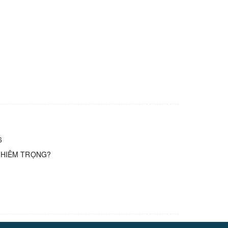
6
GHIÊM TRỌNG?