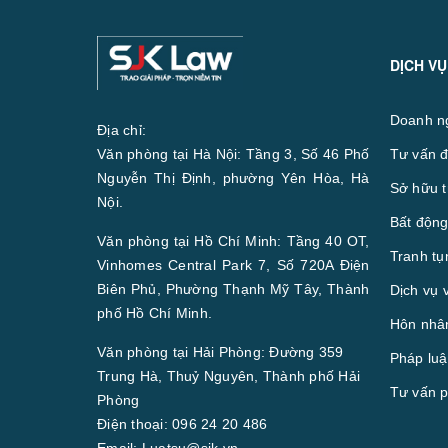
DỊCH VỤ
Doanh n
Địa chỉ:
Văn phòng tại Hà Nội: Tầng 3, Số 46 Phố
Tư vấn đ
Nguyễn Thị Định, phường Yên Hòa, Hà
Sở hữu t
Nội.
Bất động
Văn phòng tại Hồ Chí Minh: Tầng 40 OT,
Tranh tụ
Vinhomes Central Park 7, Số 720A Điện
Biên Phủ, Phường Thạnh Mỹ Tây, Thành
Dịch vụ 
phố Hồ Chí Minh.
Hôn nhân
Văn phòng tại Hải Phòng: Đường 359
Pháp luậ
Trung Hà, Thuỷ Nguyên, Thành phố Hải
Tư vấn p
Phòng
Điện thoại:
096 24 20 486
Email:
Luatsu@sjk.vn