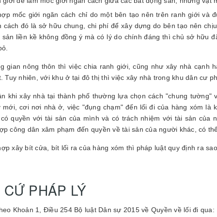
h giới để làm mốc giới ngăn cách giữa các bất động sản; những vật 
ợp mốc giới ngăn cách chỉ do một bên tạo nên trên ranh giới và đ
n cách đó là sở hữu chung, chi phí để xây dựng do bên tạo nên chị
 sản liền kề không đồng ý mà có lý do chính đáng thì chủ sở hữu đ
bỏ.
g gian nông thôn thì việc chia ranh giới, cũng như xây nhà cạnh
t. Tuy nhiên, với khu ở tại đô thị thì việc xây nhà trong khu dân cư
n khi xây nhà tại thành phố thường lựa chọn cách "chung tường" 
 mới, cơi nơi nhà ở, việc "đụng chạm" đến lối đi của hàng xóm là k
có quyền với tài sản của mình và có trách nhiệm với tài sản của n
ợp công dân xâm phạm đến quyền về tài sản của người khác, có thể 
ợp xây bít cửa, bít lối ra của hàng xóm thì pháp luật quy định ra sa
 CỨ PHÁP LÝ
heo Khoản 1, Điều 254 Bộ luật Dân sự 2015 về Quyền về lối đi qua: