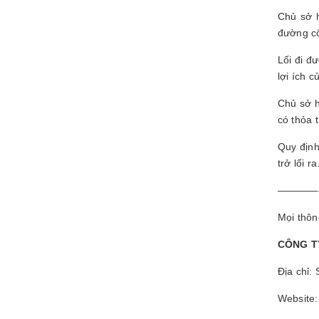
Chủ sở h
đường cô
Lối đi đ
lợi ích c
Chủ sở h
có thỏa 
Quy định
trở lối ra
————
Mọi thông
CÔNG T
Địa chỉ:
Website: