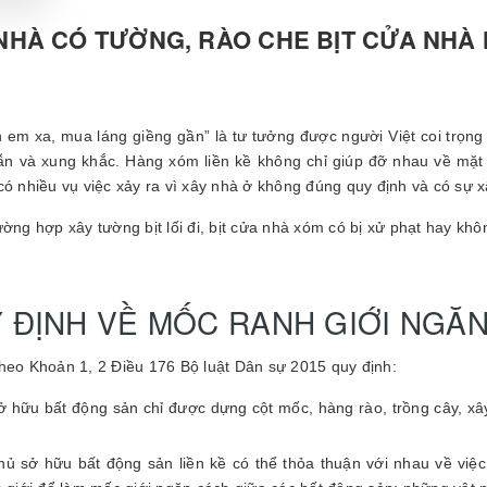
NHÀ CÓ TƯỜNG, RÀO CHE BỊT CỬA NHÀ
 em xa, mua láng giềng gần” là tư tưởng được người Việt coi trọng
n và xung khắc. Hàng xóm liền kề không chỉ giúp đỡ nhau về mặt 
có nhiều vụ việc xảy ra vì xây nhà ở không đúng quy định và có s
ường hợp xây tường bịt lối đi, bịt cửa nhà xóm có bị xử phạt hay kh
 ĐỊNH VỀ MỐC RANH GIỚI NGĂ
heo Khoản 1, 2 Điều 176 Bộ luật Dân sự 2015 quy định:
ở hữu bất động sản chỉ được dựng cột mốc, hàng rào, trồng cây, x
hủ sở hữu bất động sản liền kề có thể thỏa thuận với nhau về việ